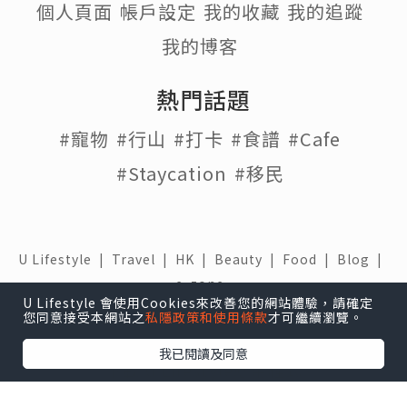
個人頁面
帳戶設定
我的收藏
我的追蹤
我的博客
熱門話題
#寵物
#行山
#打卡
#食譜
#Cafe
#Staycation
#移民
U Lifestyle
|
Travel
|
HK
|
Beauty
|
Food
|
Blog
|
e-zone
U Lifestyle 會使用Cookies來改善您的網站體驗，請確定
關於我們 |
免責聲明 |
使用條款 |
私隱政策 |
招聘人才 |
您同意接受本網站之
私隱政策和使用條款
才可繼續瀏覽。
聯絡我們
我已閱讀及同意
下載 U Lifestyle應用程式