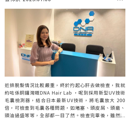
近排脱髮情況比較嚴重，終於扚起心肝去做檢查，我就
約咗係銅鑼灣嘅DNA Hair Lab ，呢到採用新型UV技術
毛囊檢測器，結合日本最新UV技術，將毛囊放大 200
倍，可檢查到毛囊各種問題，如堵塞、頭皮屑、頭瘡、
頭油過盛等等，全部都一目了然。檢查完畢後，雖然脱
落嘅頭髮有再生返出黎，但係已經無以前咁強壯，真係