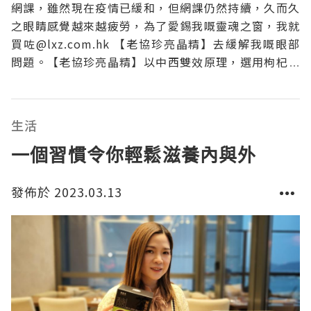
網課，雖然現在疫情已緩和，但網課仍然持續，久而久
之眼睛感覺越來越疲勞，為了愛錫我嘅靈魂之窗，我就
買咗@lxz.com.hk 【老協珍亮晶精】去緩解我嘅眼部
問題。【老協珍亮晶精】以中西雙效原理，選用枸杞、
白菊、黑豆等天然食材，經檢驗無農藥殘留，且無額外
添加物，以80年老店快火慢煎工法，熬煮出天然漢方精
華。並特別搭配美國FDA認證專利Lutemax202
生活
一個習慣令你輕鬆滋養內與外
發佈於 2023.03.13