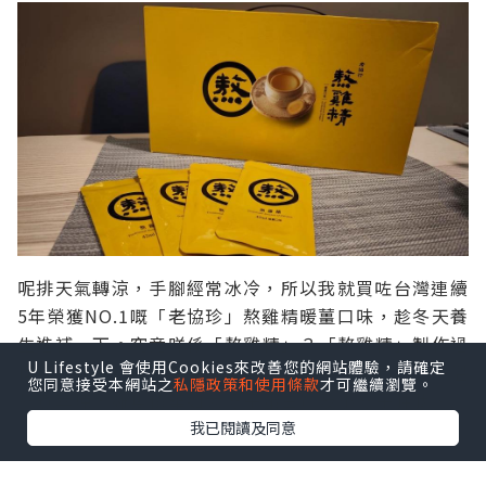
呢排天氣轉涼，手腳經常冰冷，所以我就買咗台灣連續
5年榮獲NO.1嘅「老協珍」熬雞精暖薑口味，趁冬天養
生進補一下。究竟咩係「熬雞精」？「熬雞精」製作過
U Lifestyle 會使用Cookies來改善您的網站體驗，請確定
程與熬雞湯相近，先將雞隻放進鍋爐中，經長時間高溫
您同意接受本網站之
私隱政策和使用條款
才可繼續瀏覽。
熬煮萃煉，雞隻精華如大分子蛋白質及小分子胜肽、胺
基酸等營養提煉岀來。之後再經過濾去雜質及油脂隔離
我已閱讀及同意
嘅步驟，去多餘油脂、膽固醇及雜質。最後進行濃度檢
測步驟，以確保「熬雞精」的密度及濃度，最後將「熬