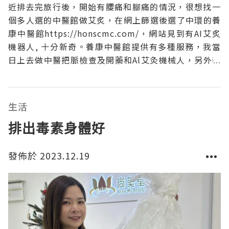
近排去完旅行後，開始有腰痛和腳痛的情況，很想找一
個多人選的中醫館做艾炙，在網上篩選後選了中環的養
康中醫館https://honscmc.com/，網站見到有AI艾炙
機器人, 十分新奇。養康中醫館提供有多種服務，我當
日上去做中醫把脈檢查及開藥和Al艾灸機械人，另外養
康中醫館還有針灸治療、中藥藥膜等服務。中醫把脈檢
查及開藥中醫師團隊係香港注冊中醫師，擁有雙學士學
位(中醫大學醫學士及科灸科專業醫學士)，
生活
排出毒素身體好
發佈於 2023.12.19