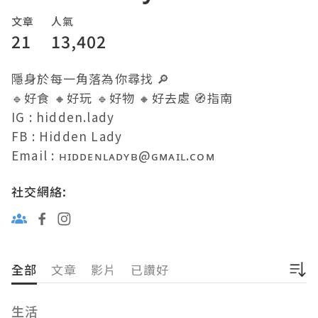
文章
人氣
21
13,402
隱身於每一角落為你尋找 🔎

🔹好食 🔸好玩 🔹好物 🔸好去處 🧭指南

IG : hidden.lady

FB : Hidden Lady

Email : ʜɪᴅᴅᴇɴʟᴀᴅʏʙ@ɢᴍᴀɪʟ.ᴄᴏᴍ
社交網絡:
全部
文章
影片
已讚好
生活