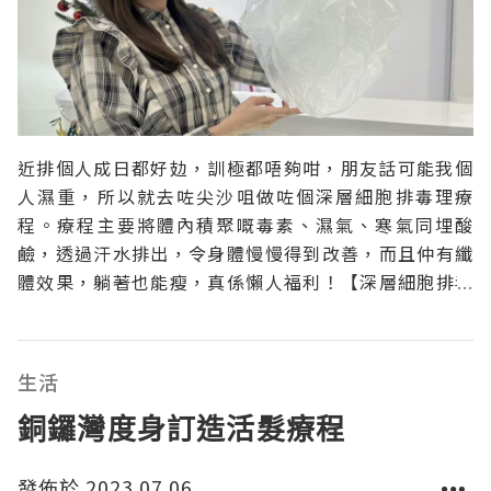
近排個人成日都好攰，訓極都唔夠咁，朋友話可能我個
人濕重，所以就去咗尖沙咀做咗個深層細胞排毒理療
程。療程主要將體內積聚嘅毒素、濕氣、寒氣同埋酸
鹼，透過汗水排出，令身體慢慢得到改善，而且仲有纖
體效果，躺著也能瘦，真係懶人福利！【深層細胞排毒
理療程】經絡穴位按摩45分鐘治療師運用獨特手法刺激
全身經絡、穴位同淋巴，再利用經絡梳，促進氣血運
行，改善手腳冰冷同水腫問題，促進腸胃蠕動，有助排
生活
清宿便。法國爆汗溶脂
銅鑼灣度身訂造活髮療程
發佈於 2023.07.06