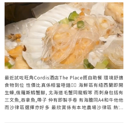
最近試咗旺角Cordis酒店The Place既自助餐 環境舒適
食物到位 性價比真係相當唔錯👍🏻 海鮮區有紐西蘭即開
生蠔,俄羅斯鱈蟹腳, 北海道毛蟹同龍蝦等 而刺身包括有
三文魚,吞拿魚,帶子 仲有即製手卷 有海膽同A4和牛他他
而沙律區選擇亦好多 最欣賞係有本地農場沙律區 熱葷
匯聚亞洲風味 有避風塘炒蟹,豉椒牛仔骨 人蔘雞湯, 瑤
柱花菇扒菜苗, 亞洲特色麵檔 可選越式牛河/喇沙湯麵🍜