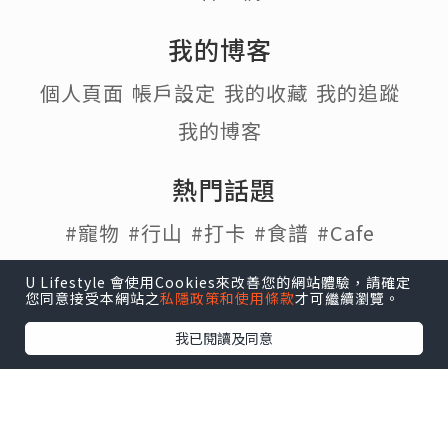
我的博客
個人頁面
帳戶設定
我的收藏
我的追蹤
我的博客
熱門話題
#寵物
#行山
#打卡
#食譜
#Cafe
#Staycation
#移民
U Lifestyle 會使用Cookies來改善您的網站體驗，請確定
您同意接受本網站之
私隱政策和使用條款
才可繼續瀏覽。
我已閱讀及同意
U Lifestyle
|
Travel
|
HK
|
Beauty
|
Food
|
Blog
|
e-zone
關於我們 |
免責聲明 |
使用條款 |
私隱政策 |
招聘人才 |
聯絡我們