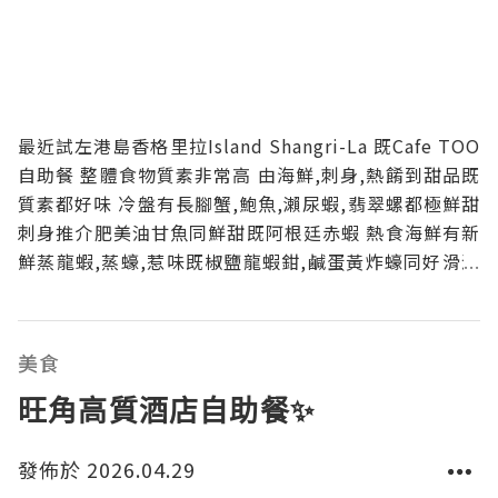
最近試左港島香格里拉Island Shangri-La 既Cafe TOO
自助餐 整體食物質素非常高 由海鮮,刺身,熱餚到甜品既
質素都好味 冷盤有長腳蟹,鮑魚,瀨尿蝦,翡翠螺都極鮮甜
刺身推介肥美油甘魚同鮮甜既阿根廷赤蝦 熱食海鮮有新
鮮蒸龍蝦,蒸蠔,惹味既椒鹽龍蝦鉗,鹹蛋黃炸蠔同好滑溜
既羊肚菌花蟹蒸水蛋,仲有鮑魚花膠雞燉湯 鐵板必試和
牛金蠔 和牛既油香加埋金蠔既鮮味 呢個配搭💯 烤肉方
面有烤羊架同
美食
旺角高質酒店自助餐✨
發佈於 2026.04.29