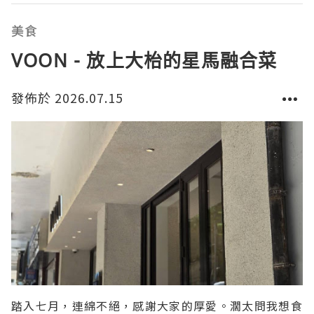
作，推出西瓜及冬瓜口味的香氛噴霧，配合兩款湯底口
味，用餐前搓下手，保持衛生，相當貼心。將傳統的消
美食
暑冬瓜盅完美變成
VOON - 放上大枱的星馬融合菜
發佈於 2026.07.15
踏入七月，連綿不絕，感謝大家的厚愛。濶太問我想食