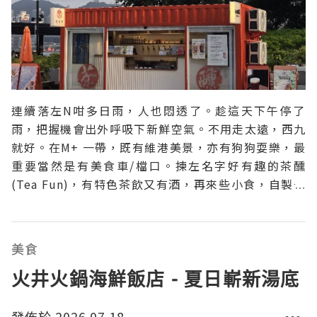
連續落左N咁多日雨，人也悶透了。趁這天下午停了
雨，把握機會出外呼吸下新鮮空氣。不用走太遠，西九
就好。在M+ 一帶，既有維港美景，亦有狗狗耍樂，最
重要當然是有美食車/檔口。揀左名字好有趣的茶醺
(Tea Fun)，有特色茶飲又有酒，再來些小食，自製一
個小野餐。 茶一系列的小吃，煙燻脆皮腸贏在口感。煙
煙韌韌的魚肉燒賣，靈魂在於那秘製的煙韌辣油，香辣
俱備。朋友喝酒，自然要挑些香口嘢來佐酒吧！三款炸
美食
物，單
火井火鍋海鮮飯店 - 夏日嶄新湯底
發佈於 2026.07.18