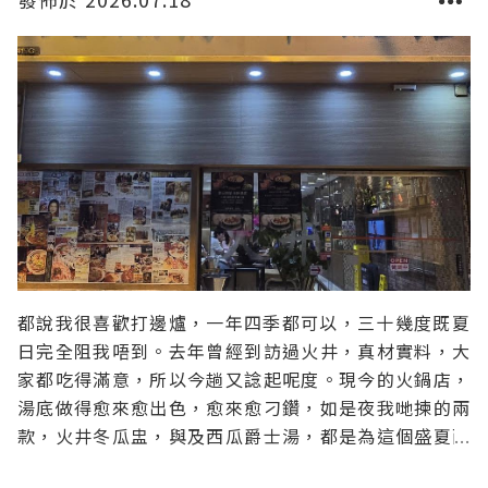
都說我很喜歡打邊爐，一年四季都可以，三十幾度既夏
日完全阻我唔到。去年曾經到訪過火井，真材實料，大
家都吃得滿意，所以今趟又諗起呢度。現今的火鍋店，
湯底做得愈來愈出色，愈來愈刁鑽，如是夜我哋揀的兩
款，火井冬瓜盅，與及西瓜爵士湯，都是為這個盛夏而
設的嶄新出品。餐廳更加非常有心思，與香氛設計師合