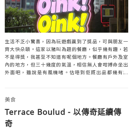
生活不乏小驚喜，因為玩遊戲贏到了獎品，可與朋友一
齊大快朵頤。這家以豬叫為題的餐廳，似乎幾有趣，若
不是得獎，我甚至不知道有呢個地方。餐廳有戶外及室
內的地方，但三十幾度的氣溫，相信無人會咁搏命坐出
外面吧，雖說是有風機啫。估唔到佢既出品都幾有誠
意，是日餐湯都拉晒花咁，打卡一流。最重要是喝起來
夠熱，又夠濃郁，收貨有餘。黑松露薯條新鮮炸起，香
脆，比連鎖店吃到的出色多了。除左松露醬，店家仲俾
美食
埋茄汁，多一個選擇
Terrace Boulud - 以傳奇延續傳
奇