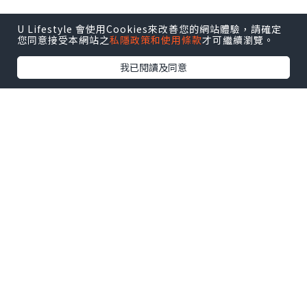
廳落戶這裡，筆者是十分期待的。是夜跟好友先在餐廳
U Lifestyle 會使用Cookies來改善您的網站體驗，請確定
悠然地嘆個晚餐，之後再出露台飲下嘢吹吹風，繼續
您同意接受本網站之
私隱政策和使用條款
才可繼續瀏覽。
我已閱讀及同意
香港經濟日報版權所有 © 2026
博客導覽
探索
VLOG
推薦文章
星級博客
意見回饋