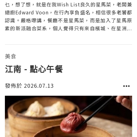
乜，想了想，就是在我Wish List良久的星馬菜，老闆兼
總廚Edward Voon，在行內享負盛名，相信很多老饕都
認識。嚴格嚟講，餐廳不是星馬菜，而是加入了星馬原
素的新派融合菜系，個人覺得只有來自檳城、在星洲成
長而又主理過法國菜的Chef Edward會做得最好，之所
以我好期待。這天來吃Weekend Brunch，五款頭盤任
點任食，主菜可選一款，
美食
江南 - 點心午餐
發佈於 2026.07.13