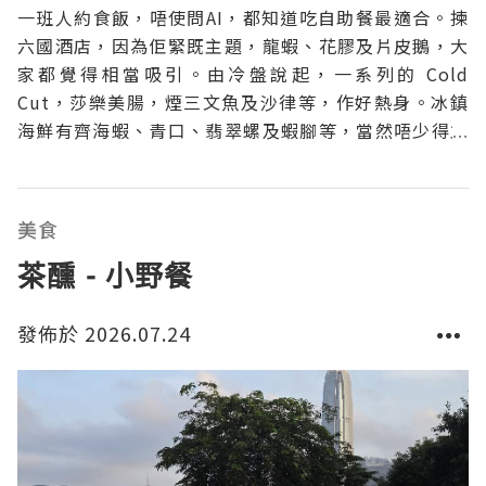
一班人約食飯，唔使問AI，都知道吃自助餐最適合。揀
六國酒店，因為佢緊既主題，龍蝦、花膠及片皮鵝，大
家都覺得相當吸引。由冷盤說起，一系列的 Cold
Cut，莎樂美腸，煙三文魚及沙律等，作好熱身。冰鎮
海鮮有齊海蝦、青口、翡翠螺及蝦腳等，當然唔少得主
角的開邊龍蝦，每樣來少少，即可堆滿一碟海鮮拼盤。
然而，最吸引我的凍海鮮，要數到麵包蟹，蟹羔多到滿
瀉，十分誘人。刺身有赤貝、甜蝦、鯛魚、劍魚、八爪
美食
魚及三文魚
茶醺 - 小野餐
發佈於 2026.07.24