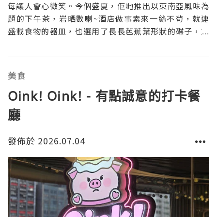
每讓人會心微笑。今個盛夏，佢哋推出以東南亞風味為
題的下午茶，岩晒數喇~酒店做事素來一絲不茍，就連
盛載食物的器皿，也選用了長長芭蕉葉形狀的碟子，充
滿東南亞風情。睇睇下午茶既內容。既有越南的米紙
卷、又有馬來西亞的榴槤甜點，以至泰式之沙嗲、船麵
及香芒椰汁紫米布甸，仲有店家招牌的鬼馬蛋糕，與及
美食
滿載夏日風情的泰式
Oink! Oink! - 有點誠意的打卡餐
廳
發佈於 2026.07.04