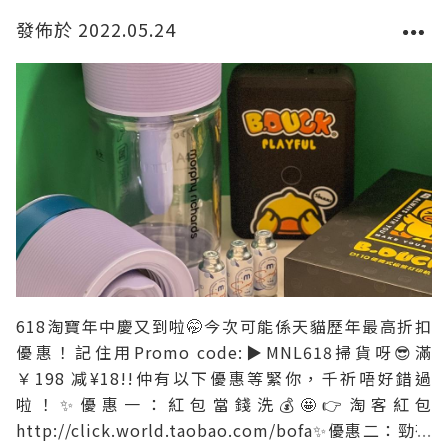
發佈於 2022.05.24
618淘寶年中慶又到啦🤭今次可能係天貓歷年最高折扣
優惠！記住用Promo code:▶️MNL618掃貨呀😎滿
￥198 减¥18!!仲有以下優惠等緊你，千祈唔好錯過
啦！✨優惠一：紅包當錢洗💰🤩👉淘客紅包
http://click.world.taobao.com/bofa✨優惠二：勁荀