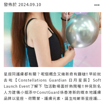
發佈於 2024.09.10
星座同護膚都有關？呢個概念又幾新奇有趣啵‼️早前就
去咗【Constellations Guardian 日月星辰】Soft
Launch Event了解下 🥰活動場面好熱鬧喔‼️仲見到名
人方建儀小姐添🫶ConstGuard係香港新的嘅本地護膚
品牌以星座、荷爾蒙、護膚元素，誕生咗嶄新星座護膚
概念🤩今次參加呢場品牌發佈會，真係令我深深咁感受