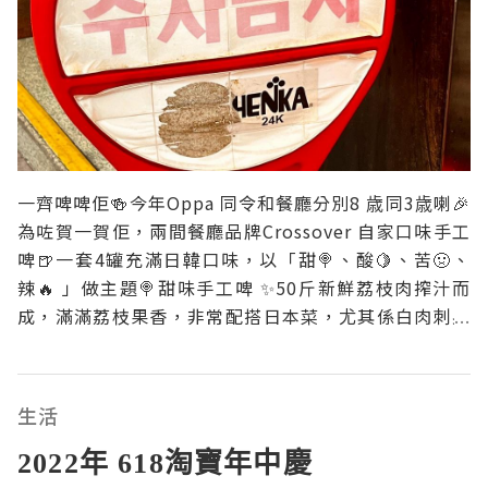
一齊啤啤佢🍻今年Oppa 同令和餐廳分別8 歳同3歳喇🎉
為咗賀一賀佢，兩間餐廳品牌Crossover 自家口味手工
啤🍺一套4罐充滿日韓口味，以「甜🍭、酸🍋、苦🤢、
辣🔥 」做主題🍭甜味手工啤 ✨50斤新鮮荔枝肉搾汁而
成，滿滿荔枝果香，非常配搭日本菜，尤其係白肉刺身
🙆‍♀️飲後感：味道清新，果香搭配啤酒材料嘅甘味，味道
游走甜甘之間🍋酸味手工啤 ✨由芫荽籽同鹽所調配而
成，醒胃開胃，適合配搭濃味食物。🙆‍
生活
2022年 618淘寶年中慶