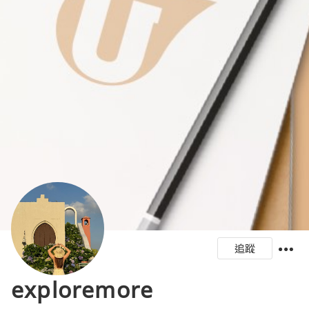
追蹤
exploremore