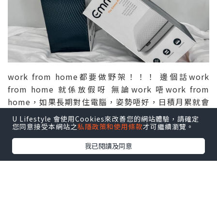
work from home都要做野架！！！ 邊個話work
from home 就係放假呀 無論work 唔work from
home，如果長期對住電腦，姿勢唔好，日積月累就會
容易肩膊酸痛，再嚴重啲可能仲有機會有五十肩問題。
U Lifestyle 會使用Cookies來改善您的網站體驗，請確定
自己平時返工會盡量提醒自己姿勢正確，做下伸展運
您同意接受本網站之
私隱政策和使用條款
才可繼續瀏覽。
動。但work from home 個人就懶晒，即刻肩膊酸痛搵
我已閱讀及同意
上門。唔想五十肩，所以除咗提醒返自己姿勢要正確同
做返伸展運動，
女生
【口罩肌救星】nano beauty
DNA 細胞再生術 體驗