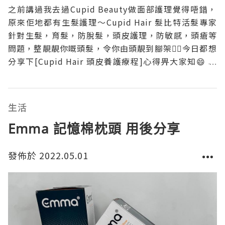
之前講過我去過Cupid Beauty做面部護理覺得唔錯，
原來佢地都有生髮護理～Cupid Hair 髮比特活髮專家
針對生髮，育髮，防脫髮，頭皮護理，防敏感，頭瘡等
問題，整靚靚你嘅頭髮，令你由頭靚到腳架🙆‍♀️今日都想
分享下[Cupid Hair 頭皮養護療程]心得畀大家知😄 以
家新客優惠$480 [Cupid Hair 頭皮養護療程]📲5715
1255 https://bit.ly/3yHkS
生活
Emma 記憶棉枕頭 用後分享
發佈於 2022.05.01