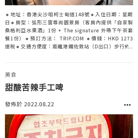
🔸地址：香港尖沙咀柯士甸道148號🔸入住日期：星期
日🔸房型：弧形三窗尊尚園景房（客房內提供「自家製
桑格利亞水果酒」1份 + The signature 外帶下午茶套
餐1份）🔸預訂方法： TRIP.COM 🔸價錢：HKD 1273
連稅🔸交通方便度：距離港鐵佐敦站（D出口）步行約6
分鐘。附近有歷史博物館、科學館、韓國街、美麗華廣
場、donki，行街食野買野都方便。🔸房間設計以黑白
簡約顏色同線條為主
美食
甜酸苦辣手工啤
發佈於 2022.08.22