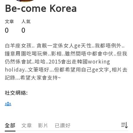
Be-come Korea
文章
人氣
0
0
白羊座女孩.. 貪靚一定係女人ge天性..我都唔例外.. 
鐘意周圍吃喝玩樂..影相..雖然間唔中都會中伏..但我
仍然係會試..哈哈..2015會出走韓國working 
holiday..文筆唔好...但都希望用自己ge文字,相片去
記錄...希望大家會支持~
社交網絡:
全部
文章
影片
已讚好