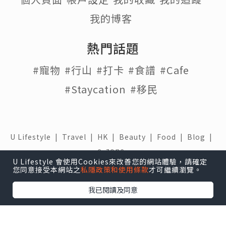
我的博客
熱門話題
#寵物
#行山
#打卡
#食譜
#Cafe
#Staycation
#移民
U Lifestyle
|
Travel
|
HK
|
Beauty
|
Food
|
Blog
|
e-zone
U Lifestyle 會使用Cookies來改善您的網站體驗，請確定
關於我們 |
免責聲明 |
使用條款 |
私隱政策 |
招聘人才 |
您同意接受本網站之
私隱政策和使用條款
才可繼續瀏覽。
聯絡我們
我已閱讀及同意
下載 U Lifestyle應用程式