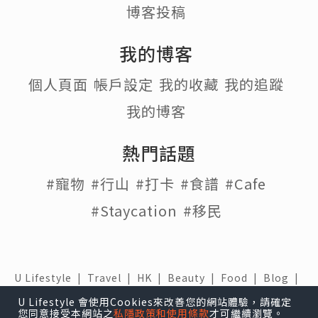
博客投稿
我的博客
個人頁面
帳戶設定
我的收藏
我的追蹤
我的博客
熱門話題
#寵物
#行山
#打卡
#食譜
#Cafe
#Staycation
#移民
U Lifestyle
|
Travel
|
HK
|
Beauty
|
Food
|
Blog
|
e-zone
U Lifestyle 會使用Cookies來改善您的網站體驗，請確定
您同意接受本網站之
私隱政策和使用條款
才可繼續瀏覽。
關於我們 |
免責聲明 |
使用條款 |
私隱政策 |
招聘人才 |