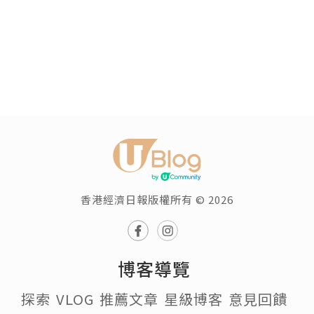
幾食熟點叫, 小學英文忘了, 5成熟 medium 較好, 幾嫩
滑又唔會血水滿盤, 因為鄰桌點了3成熟 medium r
香港經濟日報版權所有 © 2026
博客導覽
探索
VLOG
推薦文章
星級博客
意見回饋