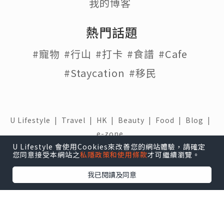
我的博客
熱門話題
#寵物
#行山
#打卡
#食譜
#Cafe
#Staycation
#移民
U Lifestyle
|
Travel
|
HK
|
Beauty
|
Food
|
Blog
|
e-zone
U Lifestyle 會使用Cookies來改善您的網站體驗，請確定
關於我們 |
免責聲明 |
使用條款 |
私隱政策 |
招聘人才 |
您同意接受本網站之
私隱政策和使用條款
才可繼續瀏覽。
聯絡我們
我已閱讀及同意
下載 U Lifestyle應用程式