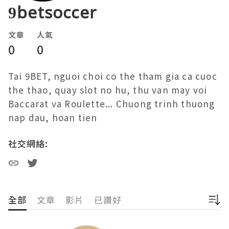
9betsoccer
文章
人氣
0
0
Tai 9BET, nguoi choi co the tham gia ca cuoc 
the thao, quay slot no hu, thu van may voi 
Baccarat va Roulette... Chuong trinh thuong 
nap dau, hoan tien
社交網絡:
全部
文章
影片
已讚好