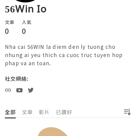
56Win Io
文章
人氣
0
0
Nha cai 56WIN la diem den ly tuong cho 
nhung ai yeu thich ca cuoc truc tuyen hop 
phap va an toan. 
社交網絡:
全部
文章
影片
已讚好