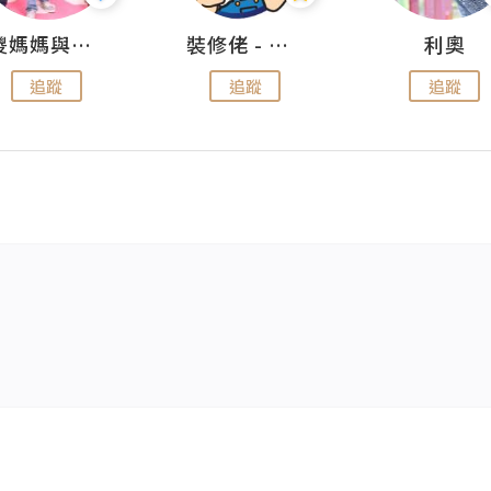
儍媽媽與兩隻小魔怪之家
裝修佬 - 香港一站式網上裝修平台
利奧
追蹤
追蹤
追蹤