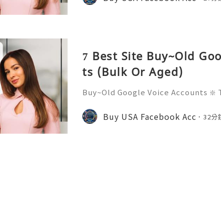
critical infrastructure fo
7 Best Site Buy~Old Go
ts (Bulk Or Aged)
Buy~Old Google Voice Accounts ❇️ 
l communication has transformed h
zations connect across the globe. G
Buy USA Facebook Acc
32分
ble, cloud-based teleph