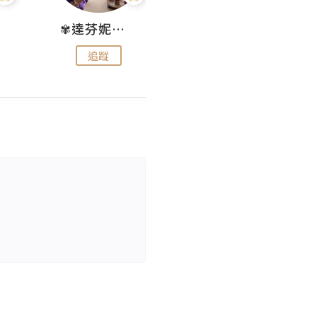
✾達芬妮•愛孩子•愛生活✾
wendysugar享受生活gogogo
追蹤
追蹤