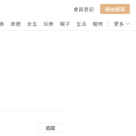
會員登記
開始撰寫
食
旅遊
女生
玩樂
親子
生活
寵物
行山
更多
打卡
追蹤