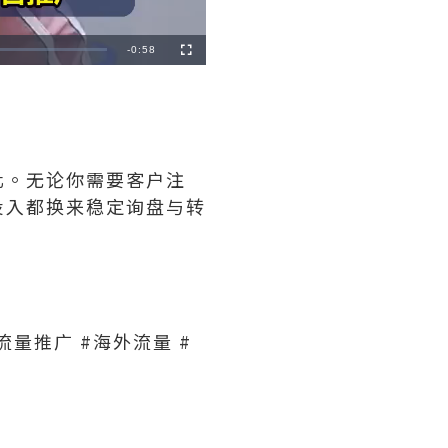
Remaining
-
0:58
Fullscreen
Time
化。无论你需要客户注
投入都换来稳定询盘与转
流量推广 #海外流量 #