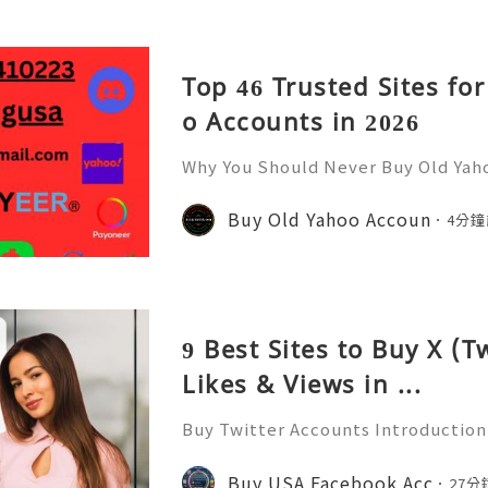
Top 46 Trusted Sites fo
o Accounts in 2026
Why You Should Never Buy Old Yah
ntinues to be used by millions of 
onal communication, business cor
Buy Old Yahoo Accoun
4分鐘
ccount recovery. Because of
9 Best Sites to Buy X (T
Likes & Views in ...
Buy Twitter Accounts Introduction
❇️⇒ WhatsApp: +1 (904) 339-1335 In
onment, real-time public microblo
Buy USA Facebook Acc
27分