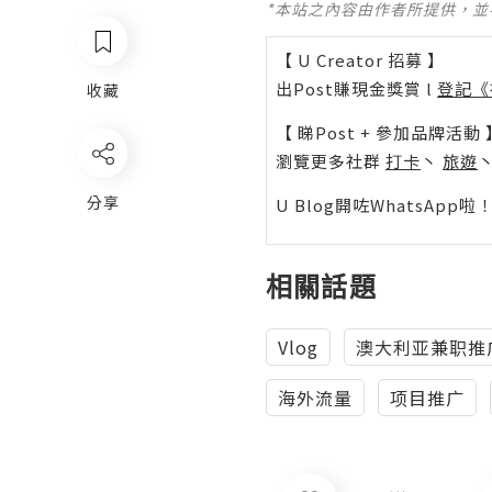
*本站之內容由作者所提供，
【 U Creator 招募 】
出Post賺現金獎賞 l
登記《
收藏
【 睇Post + 參加品牌活動 
瀏覽更多社群
打卡
丶
旅遊
分享
U Blog開咗WhatsAp
相關話題
Vlog
澳大利亚兼职推
海外流量
项目推广