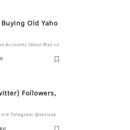
r Buying Old Yaho
oo Accounts Yahoo Mail co
people worldwide for pers
respondence, and online a
前
witter) Followers,
 ❇️⇒ Telegram: @sellsuk
 the modern digital envir
gging platforms serve as
鐘前