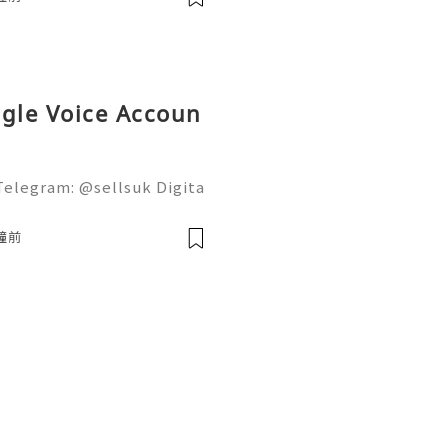
ogle Voice Accoun
Telegram: @sellsuk Digita
ow individuals and organi
oogle Voice offers a flexi
鐘前