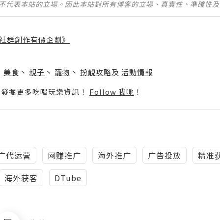
並不代表本站的立場。因此本站對所有博客的立場、真實性、準確性
社群創作有價企劃》
】
丶
美食
丶
親子
丶
寵物
丶
扮靚攻略
及
活動情報
p啦！發掘更多吃喝玩樂資訊！
Follow 我哋
！
广代运营
网赚推广
海外推广
广告投放
精准
海外获客
DTube