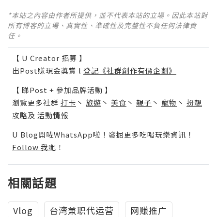
*本站之內容由作者所提供，並不代表本站的立場。因此本站對
所有博客的立場、真實性、準確性及完整性不負任何法律責
任。
【 U Creator 招募 】
出Post賺現金獎賞 l
登記《社群創作有價企劃》
【 睇Post + 參加品牌活動 】
瀏覽更多社群
打卡
丶
旅遊
丶
美食
丶
親子
丶
寵物
丶
扮靚
攻略
及
活動情報
U Blog開咗WhatsApp啦！發掘更多吃喝玩樂資訊！
Follow 我哋
！
相關話題
Vlog
台湾兼职代运营
网赚推广