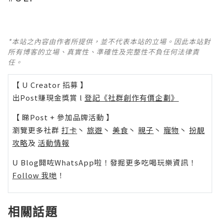
*本站之內容由作者所提供，並不代表本站的立場。因此本站對
所有博客的立場、真實性、準確性及完整性不負任何法律責
任。
【 U Creator 招募 】
出Post賺現金獎賞 l
登記《社群創作有價企劃》
【 睇Post + 參加品牌活動 】
瀏覽更多社群
打卡
丶
旅遊
丶
美食
丶
親子
丶
寵物
丶
扮靚
攻略
及
活動情報
U Blog開咗WhatsApp啦！發掘更多吃喝玩樂資訊！
Follow 我哋
！
相關話題