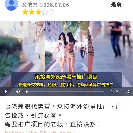
追蹤
發佈於 2026.07.06
Remaining
-
0:40
Loaded
:
Play
Unmute
Fullscre
100.00%
Time
台湾兼职代运营，承接海外流量推广、广
告投放、引流获客。
需要推广项目的老板，直接联系：
https://tg.9hwh.com/