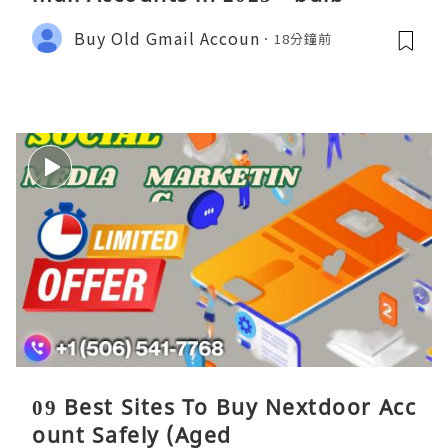
Buy Old Gmail Accoun
18分鐘前
09 Best Sites To Buy Nextdoor Acc
ount Safely (Aged