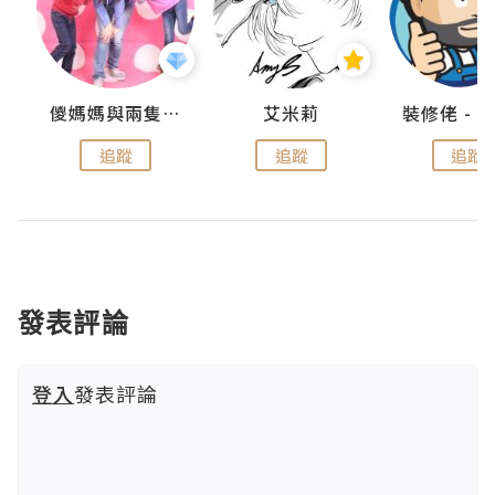
點滴
儍媽媽與兩隻小魔怪之家
艾米莉
追蹤
追蹤
追蹤
發表評論
登入
發表評論