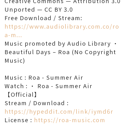
Creative Commons — Attribution 3.0
Unported — CC BY 3.0
Free Download / Stream:
https://www.audiolibrary.com.co/ro
a-m...
Music promoted by Audio Library •
Beautiful Days – Roa (No Copyright
Music)
Music : Roa - Summer Air
Watch : • Roa - Summer Air
【Official】
Stream / Download :
https://hypeddit.com/link/iymd6r
License :
https://roa-music.com