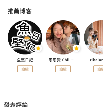
推薦博客
urnal
魚堅日記
思思賢 ChillMyBabe
rikala
追蹤
追蹤
追蹤
發表評論