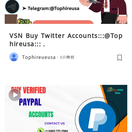
VSN Buy Twitter Accounts:::@Top
hireusa::: .
Tophireueusa
3小時前