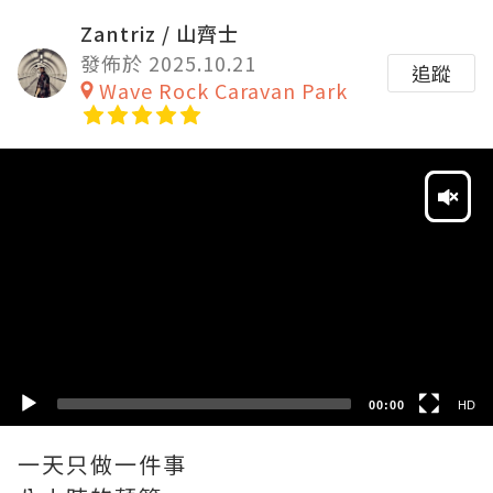
Zantriz / 山齊士
發佈於 2025.10.21
追蹤
Wave Rock Caravan Park
Video
Player
HD
SD
00:00
HD
一天只做一件事