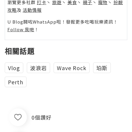
瀏覽更多社群
打卡
丶
旅遊
丶
美食
丶
親子
丶
寵物
丶
扮靚
攻略
及
活動情報
U Blog開咗WhatsApp啦！發掘更多吃喝玩樂資訊！
Follow 我哋
！
相關話題
Vlog
波浪岩
Wave Rock
珀斯
Perth
0個讚好