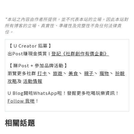
*本站之內容由作者所提供，並不代表本站的立場。因此本站對
所有博客的立場、真實性、準確性及完整性不負任何法律責
任。
【 U Creator 招募 】
出Post賺現金獎賞 l
登記《社群創作有價企劃》
【 睇Post + 參加品牌活動 】
瀏覽更多社群
打卡
丶
旅遊
丶
美食
丶
親子
丶
寵物
丶
扮靚
攻略
及
活動情報
U Blog開咗WhatsApp啦！發掘更多吃喝玩樂資訊！
Follow 我哋
！
相關話題