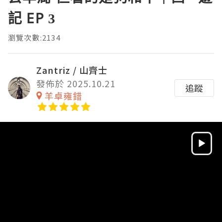
記 EP 3
瀏覽次數:2134
Zantriz / 山齊士
發佈於 2025.10.21
追蹤
羊卓雍錯
Video
Player
HD
SD