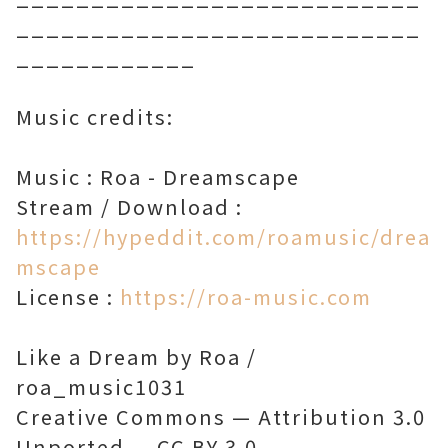
___________________________
____________
Music credits:
Music : Roa - Dreamscape
Stream / Download :
https://hypeddit.com/roamusic/drea
mscape
License :
https://roa-music.com
Like a Dream by Roa /
roa_music1031
Creative Commons — Attribution 3.0
Unported — CC BY 3.0