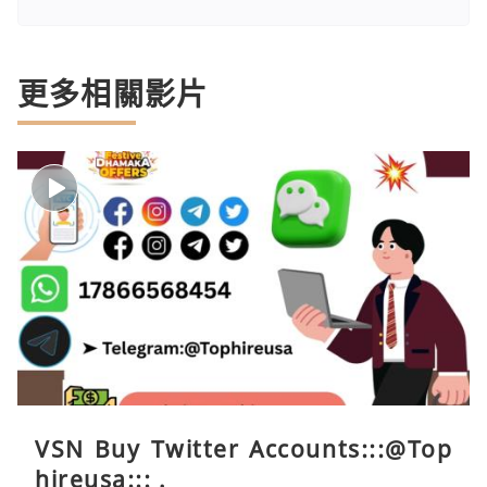
更多相關影片
VSN Buy Twitter Accounts:::@Top
hireusa::: .