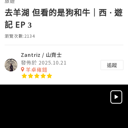
旅遊
去羊湖 但看的是狗和牛｜西 · 遊
記 EP 3
瀏覽次數:2134
Zantriz / 山齊士
發佈於 2025.10.21
追蹤
羊卓雍錯
Video
Player
HD