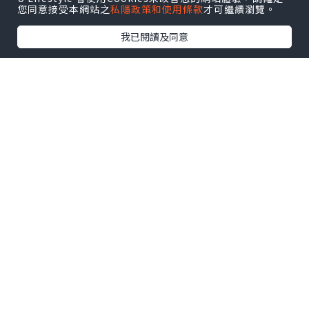
建議使用耳機觀賞 效果更佳
您同意接受本網站之
私隱政策和使用條款
才可繼續瀏覽。
___________________________
我已閱讀及同意
___________________________
____________
Music credits:
Music : Roa - Dreamscape
Stream / Download :
https://hypeddit.com/roamusic/drea
mscape
License :
https://roa-music.com
Like a Dream by Roa /
roa_music1031