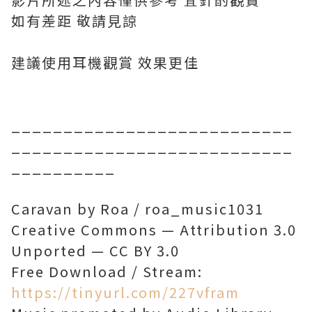
如有差距 敬請見諒
建議使用耳機觀賞 效果更佳
___________________________
___________________________
__________
Caravan by Roa / roa_music1031
Creative Commons — Attribution 3.0
Unported — CC BY 3.0
Free Download / Stream:
https://tinyurl.com/227vfram