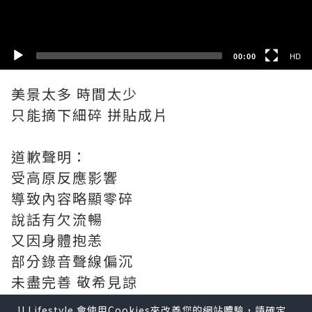
SD
07:33
HD
美景太多 時間太少
只能摘下細碎 拼貼成片
道歉聲明：
受高原反應影響
導致內容略顯零碎
說話有欠流暢
又因身體抱恙
部分錄音聲線偏沉
未盡完善 敬希見諒
U Lifestyle 會使用Cookies來改善您的網站體驗，請確定