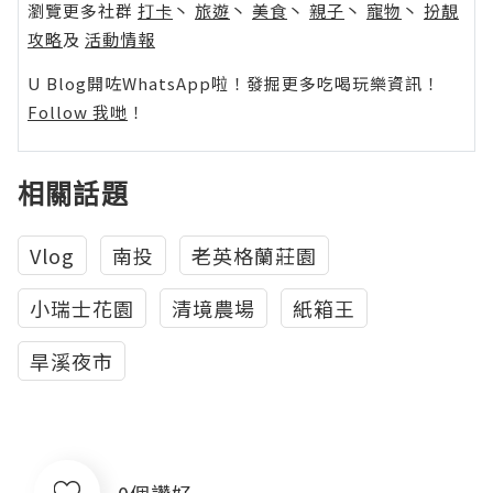
瀏覽更多社群
打卡
丶
旅遊
丶
美食
丶
親子
丶
寵物
丶
扮靚
攻略
及
活動情報
U Blog開咗WhatsApp啦！發掘更多吃喝玩樂資訊！
Follow 我哋
！
相關話題
Vlog
南投
老英格蘭莊園
小瑞士花園
清境農場
紙箱王
旱溪夜市
0個讚好