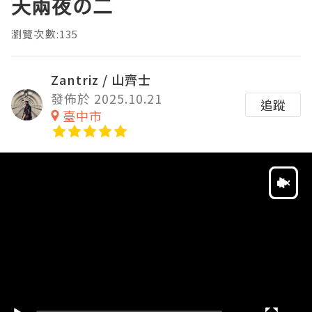
天兩夜の二
瀏覽次數:135
Zantriz / 山齊士
發佈於 2025.10.21
追蹤
臺中市
Video
Player
HD
SD