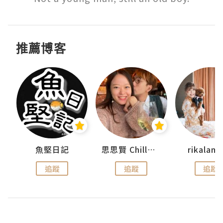
推薦博客
urnal
魚堅日記
思思賢 ChillMyBabe
rikala
追蹤
追蹤
追蹤