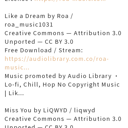
Like a Dream by Roa /
roa_music1031
Creative Commons — Attribution 3.0
Unported — CC BY 3.0
Free Download / Stream:
https://audiolibrary.com.co/roa-
music...
Music promoted by Audio Library •
Lo-fi, Chill, Hop No Copyright Music
| Lik...
Miss You by LiQWYD / liqwyd
Creative Commons — Attribution 3.0
Unported — CC BY 3.0