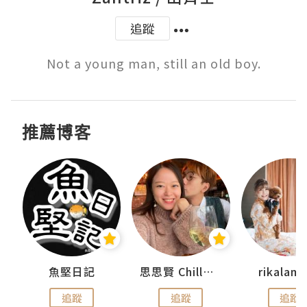
追蹤
推薦博客
urnal
魚堅日記
思思賢 ChillMyBabe
rikala
追蹤
追蹤
追蹤