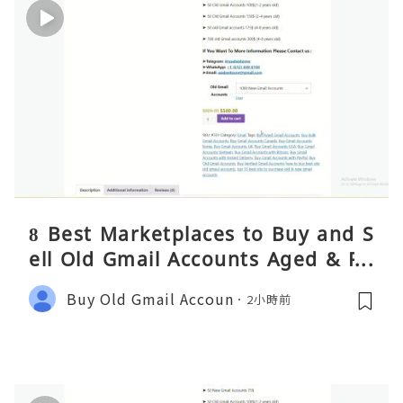
8 Best Marketplaces to Buy and S
ell Old Gmail Accounts Aged & PV
A Safely (Any Country) – 2026 Gui
Buy Old Gmail Accoun
2小時前
de