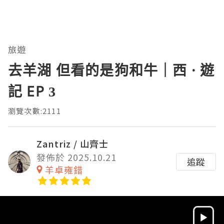
旅遊
去羊湖 但看的是狗和牛｜西 · 遊
記 EP 3
瀏覽次數:2111
Zantriz / 山齊士
發佈於 2025.10.21
追蹤
羊卓雍錯
Video
Player