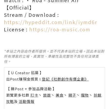
Watch : • Roa - Summer Air
【Official】
Stream / Download :
https://hypeddit.com/link/iymd6r
License :
https://roa-music.com
*本站之內容由作者所提供，並不代表本站的立場。因此本站對
所有博客的立場、真實性、準確性及完整性不負任何法律責
任。
【 U Creator 招募 】
出Post賺現金獎賞 l
登記《社群創作有價企劃》
【 睇Post + 參加品牌活動 】
瀏覽更多社群
打卡
丶
旅遊
丶
美食
丶
親子
丶
寵物
丶
扮靚
攻略
及
活動情報