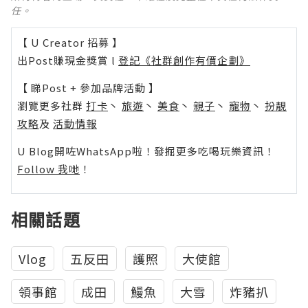
任。
【 U Creator 招募 】
出Post賺現金獎賞 l
登記《社群創作有價企劃》
【 睇Post + 參加品牌活動 】
瀏覽更多社群
打卡
丶
旅遊
丶
美食
丶
親子
丶
寵物
丶
扮靚
攻略
及
活動情報
U Blog開咗WhatsApp啦！發掘更多吃喝玩樂資訊！
Follow 我哋
！
相關話題
Vlog
五反田
護照
大使館
領事館
成田
鰻魚
大雪
炸豬扒