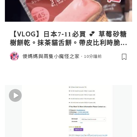
【VLOG】日本7-11必買 💕 草莓砂糖
樹餅乾。抹茶貓舌餅。帶皮比利時脆薯
條
儍媽媽與兩隻小魔怪之家
10分鐘前