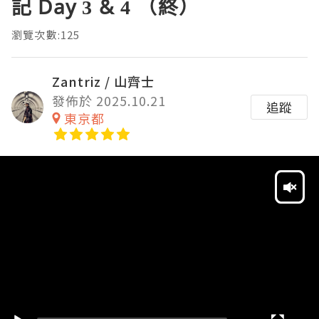
記 Day 3 & 4 （終）
瀏覽次數:125
Zantriz / 山齊士
發佈於 2025.10.21
追蹤
東京都
Video
Player
HD
SD