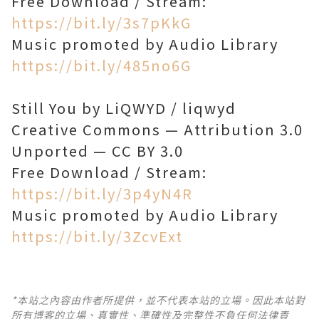
Free Download / Stream:
https://bit.ly/3s7pKkG
Music promoted by Audio Library
https://bit.ly/485no6G
Still You by LiQWYD / liqwyd
Creative Commons — Attribution 3.0
Unported — CC BY 3.0
Free Download / Stream:
https://bit.ly/3p4yN4R
Music promoted by Audio Library
https://bit.ly/3ZcvExt
*本站之內容由作者所提供，並不代表本站的立場。因此本站對
所有博客的立場、真實性、準確性及完整性不負任何法律責