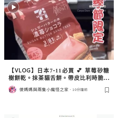
【VLOG】日本7-11必買 💕 草莓砂糖
樹餅乾。抹茶貓舌餅。帶皮比利時脆薯
條
儍媽媽與兩隻小魔怪之家
10分鐘前