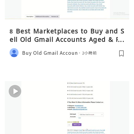
8 Best Marketplaces to Buy and S
ell Old Gmail Accounts Aged & PV
A Safely (Any Country) – 2026 Gui
Buy Old Gmail Accoun
2小時前
de