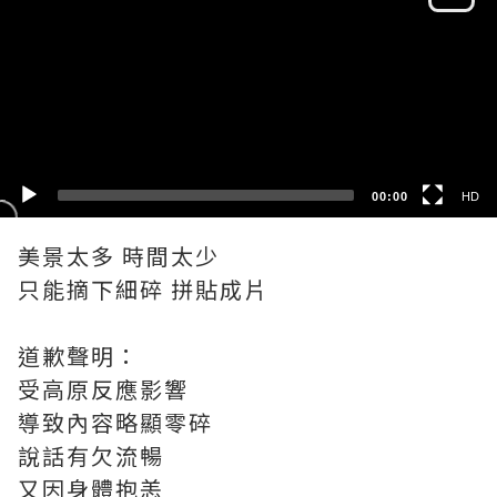
HD
SD
00:00
HD
美景太多 時間太少
只能摘下細碎 拼貼成片
道歉聲明：
受高原反應影響
導致內容略顯零碎
說話有欠流暢
又因身體抱恙