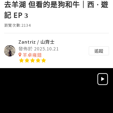
去羊湖 但看的是狗和牛｜西 · 遊
記 EP 3
瀏覽次數:2134
Zantriz / 山齊士
發佈於 2025.10.21
追蹤
羊卓雍錯
Video
Player
HD
SD