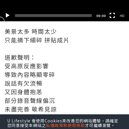
00:00
HD
美景太多 時間太少
只能摘下細碎 拼貼成片
道歉聲明：
受高原反應影響
導致內容略顯零碎
說話有欠流暢
又因身體抱恙
部分錄音聲線偏沉
未盡完善 敬希見諒
U Lifestyle 會使用Cookies來改善您的網站體驗，請確定
建議使用耳機觀賞 效果更佳
您同意接受本網站之
私隱政策和使用條款
才可繼續瀏覽。