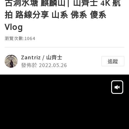
古洞水塘 麒麟山| 山齊士 4K 航
拍 路線分享 山系 佛系 傻系
Vlog
瀏覽次數:1064
Zantriz / 山齊士
追蹤
發佈於 2022.05.26
Video
Player
HD
SD