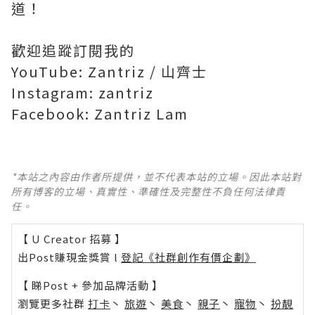
道！
歡迎追蹤訂閱我的
YouTube: Zantriz / 山齊士
Instagram: zantriz
*本站之內容由作者所提供，並不代表本站的立場。因此本站對
所有博客的立場、真實性、準確性及完整性不負任何法律責
任。
【 U Creator 招募 】
出Post賺現金獎賞 l
登記《社群創作有價企劃》
【 睇Post + 參加品牌活動 】
瀏覽更多社群
打卡
丶
旅遊
丶
美食
丶
親子
丶
寵物
丶
扮靚