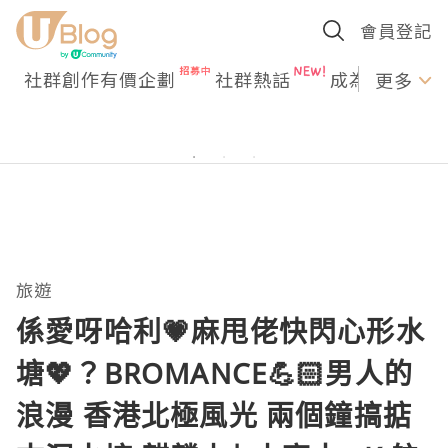
會員登記
社群創作有價企劃
社群熱話
成為U Creato
更多
旅遊
係愛呀哈利💗麻甩佬快閃心形水
塘💖？BROMANCE💪🏻男人的
浪漫 香港北極風光 兩個鐘搞掂