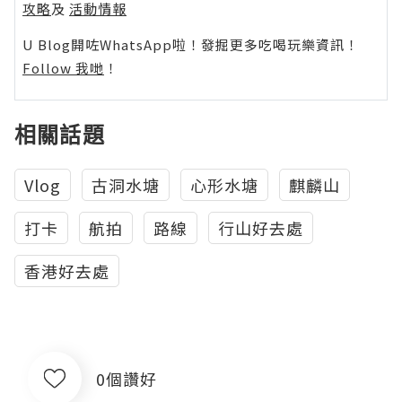
攻略
及
活動情報
U Blog開咗WhatsApp啦！發掘更多吃喝玩樂資訊！
Follow 我哋
！
相關話題
Vlog
古洞水塘
心形水塘
麒麟山
打卡
航拍
路線
行山好去處
香港好去處
0個讚好