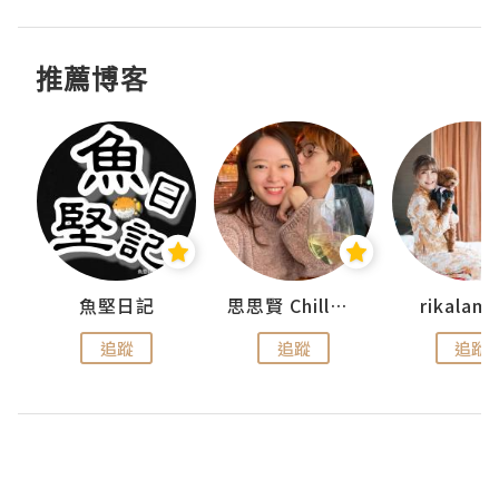
推薦博客
urnal
魚堅日記
思思賢 ChillMyBabe
rikala
追蹤
追蹤
追蹤