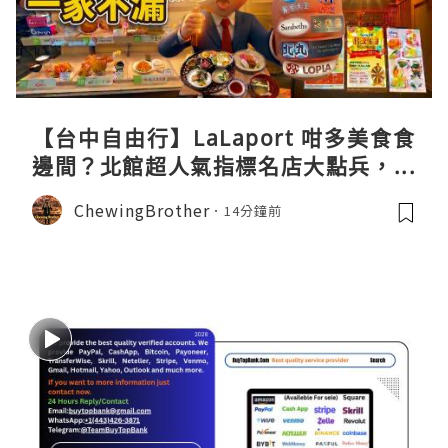
【台中自由行】LaLaport 咁多美食食
邊間？北館超人氣指標名店大點兵，深
度實測日本直送「北丸」職人料理與南
ChewingBrother
14分鐘前
館 LOPIA 超市神級熟食區！