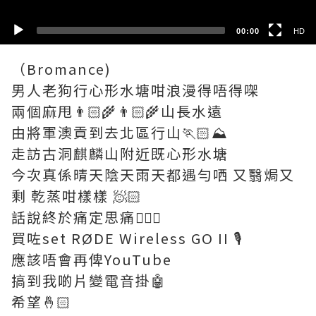
00:00
HD
（Bromance)
男人老狗行心形水塘咁浪漫得唔得㗎
兩個麻甩👨🏻‍🌾👨🏻‍🌾山長水遠
由將軍澳貢到去北區行山🏃🏻⛰
走訪古洞麒麟山附近既心形水塘
今次真係晴天陰天雨天都遇勻哂 又翳焗又
剩 乾蒸咁樣樣 🧖🏻
話說終於痛定思痛🤦🏻‍♂️
買咗set RØDE Wireless GO II 🎙
應該唔會再俾YouTube
搞到我啲片變電音掛🤖
希望🤞🏻