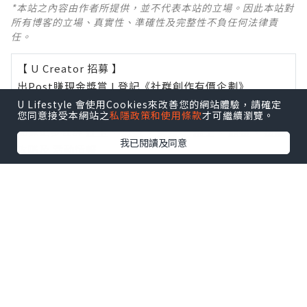
*本站之內容由作者所提供，並不代表本站的立場。因此本站對
所有博客的立場、真實性、準確性及完整性不負任何法律責
任。
【 U Creator 招募 】
出Post賺現金獎賞 l
登記《社群創作有價企劃》
U Lifestyle 會使用Cookies來改善您的網站體驗，請確定
【 睇Post + 參加品牌活動 】
您同意接受本網站之
私隱政策和使用條款
才可繼續瀏覽。
瀏覽更多社群
打卡
丶
旅遊
丶
美食
丶
親子
丶
寵物
丶
扮靚
我已閱讀及同意
攻略
及
活動情報
U Blog開咗WhatsApp啦！發掘更多吃喝玩樂資訊！
Follow 我哋
！
相關話題
Vlog
知美隆乳
莊家榮隆乳