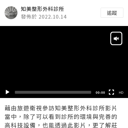
知美整形外科診所
追蹤
發佈於 2022.10.14
Video
Player
HD
SD
00:00
HD
藉由旅遊衛視參訪知美整形外科診所影片
當中，除了可以看到診所的環境與完善的
高科技設備，也能透過此影片，更了解莊