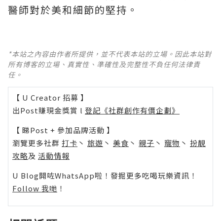
醫師對於美和細節的堅持。
*本站之內容由作者所提供，並不代表本站的立場。因此本站對
所有博客的立場、真實性、準確性及完整性不負任何法律責
任。
【 U Creator 招募 】
出Post賺現金獎賞 l
登記《社群創作有價企劃》
【 睇Post + 參加品牌活動 】
瀏覽更多社群
打卡
丶
旅遊
丶
美食
丶
親子
丶
寵物
丶
扮靚
攻略
及
活動情報
U Blog開咗WhatsApp啦！發掘更多吃喝玩樂資訊！
Follow 我哋
！