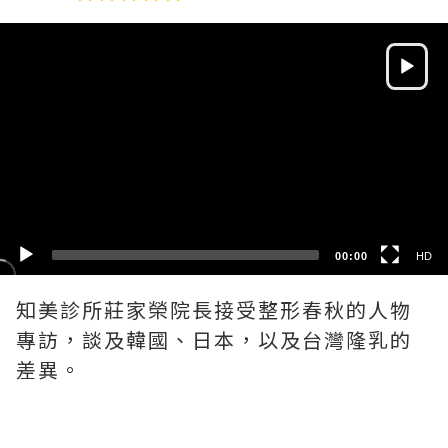
Video
Player
HD
SD
00:00
HD
知美診所莊家榮院長接受整形春秋的人物
專訪，談及韓國、日本，以及台灣隆乳的
差異。