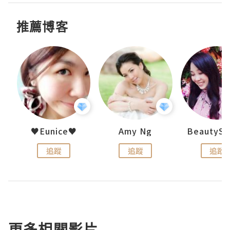
推薦博客
h 夏沫
♥Eunice♥
Amy Ng
追蹤
追蹤
追蹤
更多相關影片