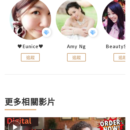
h 夏沫
♥Eunice♥
Amy Ng
追蹤
追蹤
追蹤
更多相關影片