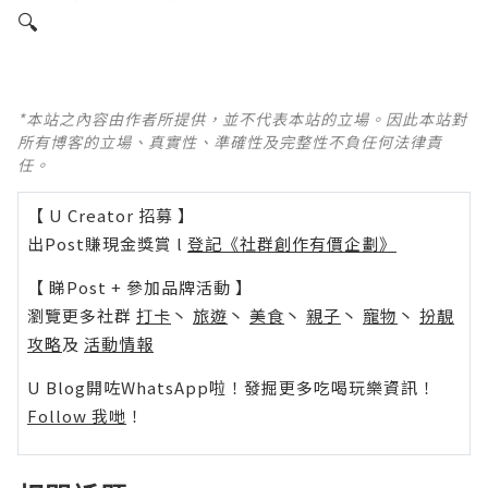
*本站之內容由作者所提供，並不代表本站的立場。因此本站對
所有博客的立場、真實性、準確性及完整性不負任何法律責
任。
【 U Creator 招募 】
出Post賺現金獎賞 l
登記《社群創作有價企劃》
【 睇Post + 參加品牌活動 】
瀏覽更多社群
打卡
丶
旅遊
丶
美食
丶
親子
丶
寵物
丶
扮靚
攻略
及
活動情報
U Blog開咗WhatsApp啦！發掘更多吃喝玩樂資訊！
Follow 我哋
！