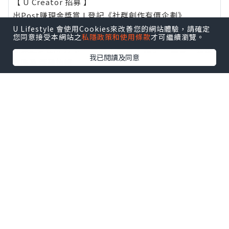
【 U Creator 招募 】
出Post賺現金獎賞 l
登記《社群創作有價企劃》
U Lifestyle 會使用Cookies來改善您的網站體驗，請確定
【 睇Post + 參加品牌活動 】
您同意接受本網站之
私隱政策和使用條款
才可繼續瀏覽。
瀏覽更多社群
打卡
丶
旅遊
丶
美食
丶
親子
丶
寵物
丶
扮靚
我已閱讀及同意
攻略
及
活動情報
U Blog開咗WhatsApp啦！發掘更多吃喝玩樂資訊！
Follow 我哋
！
相關話題
Vlog
知美隆乳
莊家榮隆乳
各國隆乳差異