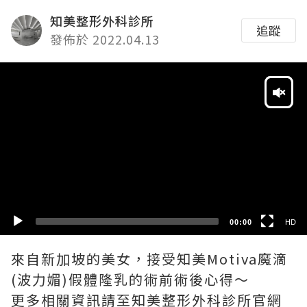
知美整形外科診所
追蹤
發佈於 2022.04.13
Video
Player
HD
SD
00:00
HD
來自新加坡的美女，接受知美Motiva魔滴
(波力媚)假體隆乳的術前術後心得～
更多相關資訊請至知美整形外科診所官網