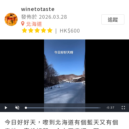
winetotaste
發佈於 2026.03.28
追蹤
北海道
HK$600
Remaining
-
0:37
Loaded
:
Play
Unmute
Fullscre
97.30%
Time
今日好好天，嚟到北海道有個藍天又有個