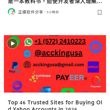
是一本教科书，迫使开发者深入理解JV
M的内存模型、垃圾回收机制和并发原
正版软件分享
5小時前
理。通过直观的可视化数据，它将抽象
的性能问题具象化为代码行号。对于一
名追求卓越的Java
Top 46 Trusted Sites for Buying Ol
d Yahoo Accounts in 2026