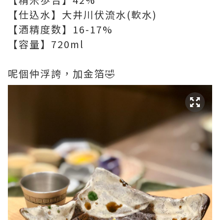
【仕込水】大井川伏流水(軟水)
【酒精度数】16-17%
【容量】720ml
呢個仲浮誇，加金箔🤣