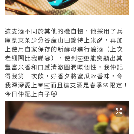
這支酒不同於其他的磯自慢，他採用了兵
庫県東条少分谷産山田錦特上米🌾，再加
上使用自家保存的新酵母進行釀酒（上次
老细🈶️比我睇😄），使到￼更能突顯出其
豐富米香和口感清澈圓潤嘅個性，我仲記
得我第一次飲，好香夕將蜜瓜🍈香味，令
我深深愛上💗￼而且這支酒是春季🌸限定！
今日仲配上白子😻