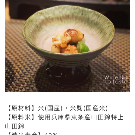
【原材料】米(国産)・米麹(国産米)
【原料米】使用兵庫県東条産山田錦特上
山田錦
【精米歩合】42%