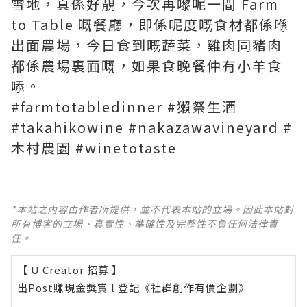
雪地，真係好靚，今次再嚟呢一間 Farm
to Table 嘅餐廳，即係呢度嘅食材都係喺
出面農場，今日食到嘅蔬菜，雞肉同豬肉
都係農場裏面嘅，如果食晚餐仲有小羊食
㖭。
#farmtotabledinner #獺祭生酒
#takahikowine #nakazawavineyard #
木村農園 #winetotaste
*本站之內容由作者所提供，並不代表本站的立場。因此本站對
所有博客的立場、真實性、準確性及完整性不負任何法律責
任。
【 U Creator 招募 】
出Post賺現金獎賞 l
登記《社群創作有價企劃》