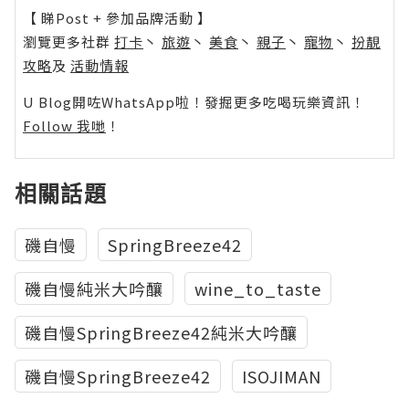
【 睇Post + 參加品牌活動 】
瀏覽更多社群
打卡
丶
旅遊
丶
美食
丶
親子
丶
寵物
丶
扮靚
攻略
及
活動情報
U Blog開咗WhatsApp啦！發掘更多吃喝玩樂資訊！
Follow 我哋
！
相關話題
磯自慢
SpringBreeze42
磯自慢純米大吟釀
wine_to_taste
磯自慢SpringBreeze42純米大吟釀
磯自慢SpringBreeze42
ISOJIMAN