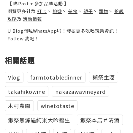
【 睇Post + 參加品牌活動 】
瀏覽更多社群
打卡
丶
旅遊
丶
美食
丶
親子
丶
寵物
丶
扮靚
攻略
及
活動情報
U Blog開咗WhatsApp啦！發掘更多吃喝玩樂資訊！
Follow 我哋
！
相關話題
Vlog
farmtotabledinner
獺祭生酒
takahikowine
nakazawavineyard
木村農園
winetotaste
獺祭無濾過純米大吟釀生
獺祭本店＃清酒