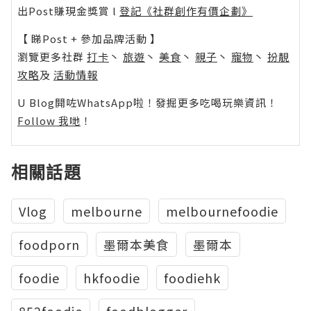
出Post賺現金獎賞 l
登記《社群創作有價企劃》
【 睇Post + 參加品牌活動 】
瀏覽更多社群
打卡
丶
旅遊
丶
美食
丶
親子
丶
寵物
丶
扮靚
攻略
及
活動情報
U Blog開咗WhatsApp啦！發掘更多吃喝玩樂資訊！
Follow 我哋
！
相關話題
Vlog
melbourne
melbournefoodie
foodporn
墨爾本美食
墨爾本
foodie
hkfoodie
foodiehk