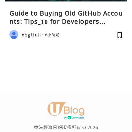
Guide to Buying Old GitHub Accou
nts: Tips_10 for Developers...
xbgtfuh
6小時前
香港經濟日報版權所有 © 2026