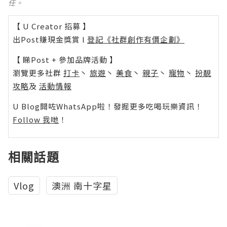
任。
【 U Creator 招募 】
出Post賺現金獎賞 l
登記《社群創作有價企劃》
【 睇Post + 參加品牌活動 】
瀏覽更多社群
打卡
丶
旅遊
丶
美食
丶
親子
丶
寵物
丶
扮靚
攻略
及
活動情報
U Blog開咗WhatsApp啦！發掘更多吃喝玩樂資訊！
Follow 我哋
！
相關話題
Vlog
澳洲 南十字星