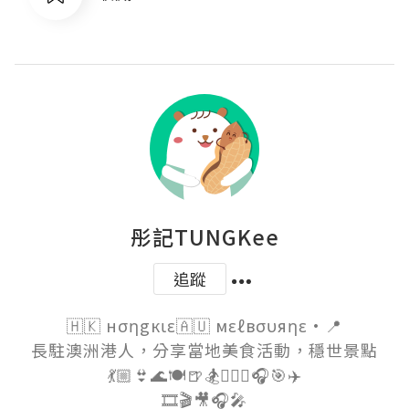
彤記TUNGKee
追蹤
🇭🇰 нσηgкιε🇦🇺 мεℓвσυяηε·📍

長駐澳洲港人，分享當地美食活動，穩世景點

💃🏼👙🌊🍽🍺🏂🏊🏼‍♀️🎧🎯✈️

🎞🎬🎥🎧🎤
