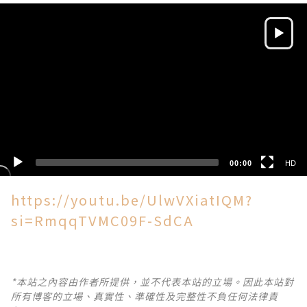
Video
Player
HD
SD
00:00
HD
https://youtu.be/UlwVXiatIQM?
si=RmqqTVMC09F-SdCA
*本站之內容由作者所提供，並不代表本站的立場。因此本站對
所有博客的立場、真實性、準確性及完整性不負任何法律責