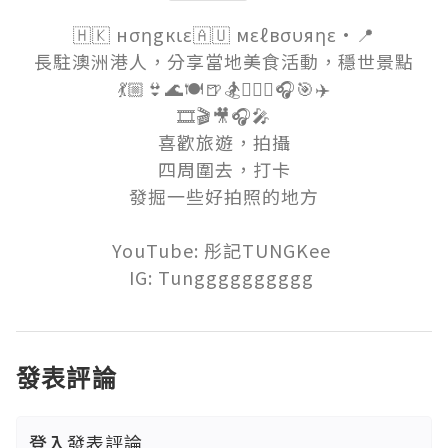
🇭🇰 нσηgкιε🇦🇺 мεℓвσυяηε·📍

長駐澳洲港人，分享當地美食活動，穩世景點

💃🏼👙🌊🍽🍺🏂🏊🏼‍♀️🎧🎯✈️

🎞🎬🎥🎧🎤

喜歡旅遊，拍攝

四周圍去，打卡

發掘一些好拍照的地方

YouTube: 彤記TUNGKee 

IG: Tungggggggggg 
發表評論
登入
發表評論