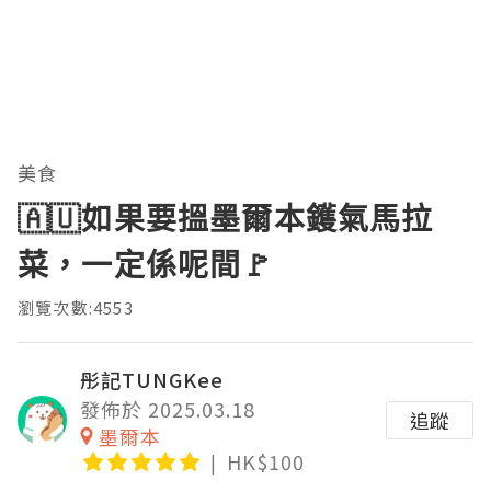
美食
🇦🇺如果要搵墨爾本鑊氣馬拉
菜，一定係呢間🚩
瀏覽次數:4553
彤記TUNGKee
發佈於 2025.03.18
追蹤
墨爾本
HK$100