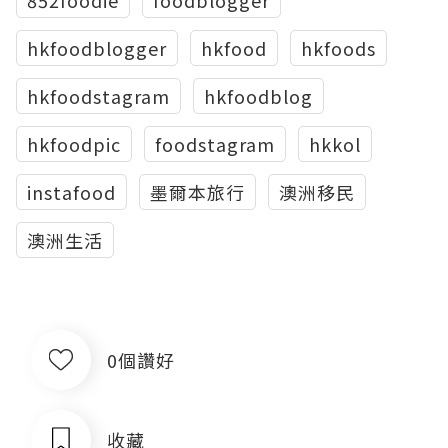
852foodie
foodblogger
hkfoodblogger
hkfood
hkfoods
hkfoodstagram
hkfoodblog
hkfoodpic
foodstagram
hkkol
instafood
墨爾本旅行
澳洲移民
澳洲生活
0個讚好
收藏