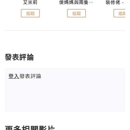
點滴
艾米莉
儍媽媽與兩隻小魔怪之家
追蹤
追蹤
追蹤
發表評論
登入
發表評論
更多相關影片