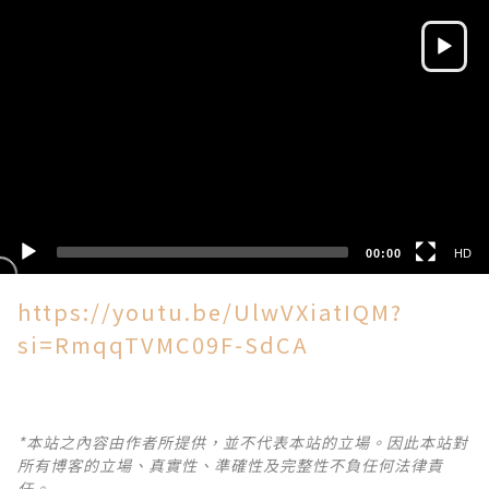
Video
Player
HD
SD
00:00
HD
https://youtu.be/UlwVXiatIQM?
si=RmqqTVMC09F-SdCA
*本站之內容由作者所提供，並不代表本站的立場。因此本站對
所有博客的立場、真實性、準確性及完整性不負任何法律責
任。