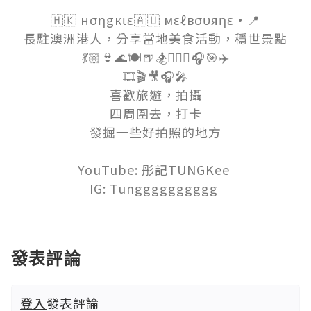
🇭🇰 нσηgкιε🇦🇺 мεℓвσυяηε·📍

長駐澳洲港人，分享當地美食活動，穩世景點

💃🏼👙🌊🍽🍺🏂🏊🏼‍♀️🎧🎯✈️

🎞🎬🎥🎧🎤

喜歡旅遊，拍攝

四周圍去，打卡

發掘一些好拍照的地方

YouTube: 彤記TUNGKee 

IG: Tungggggggggg 
發表評論
登入
發表評論