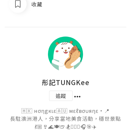
收藏
彤記TUNGKee
追蹤
🇭🇰 нσηgкιε🇦🇺 мεℓвσυяηε·📍

長駐澳洲港人，分享當地美食活動，穩世景點

💃🏼👙🌊🍽🍺🏂🏊🏼‍♀️🎧🎯✈️
