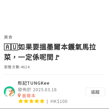
美食
🇦🇺如果要搵墨爾本鑊氣馬拉
菜，一定係呢間🚩
瀏覽次數:4624
彤記TUNGKee
發佈於 2025.03.18
追蹤
墨爾本
HK$100