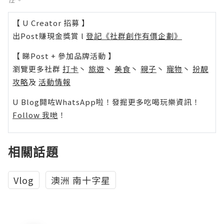
【 U Creator 招募 】
出Post賺現金獎賞 l
登記《社群創作有價企劃》
【 睇Post + 參加品牌活動 】
瀏覽更多社群
打卡
丶
旅遊
丶
美食
丶
親子
丶
寵物
丶
扮靚
攻略
及
活動情報
U Blog開咗WhatsApp啦！發掘更多吃喝玩樂資訊！
Follow 我哋
！
相關話題
Vlog
澳洲 南十字星