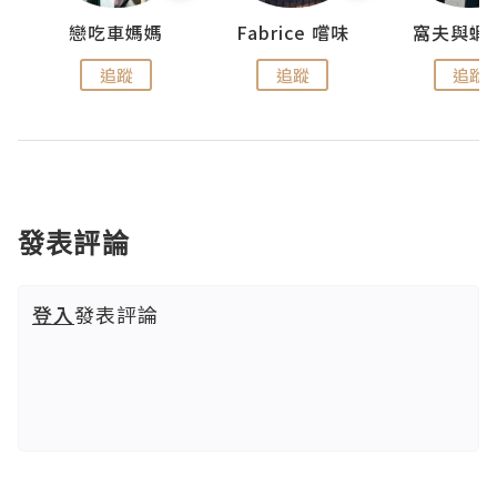
戀吃車媽媽
Fabrice 嚐味
窩夫與蝦
追蹤
追蹤
追蹤
發表評論
登入
發表評論