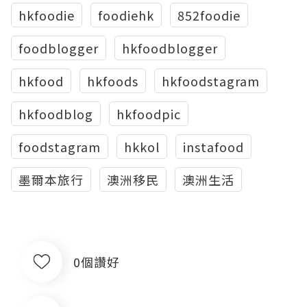
hkfoodie
foodiehk
852foodie
foodblogger
hkfoodblogger
hkfood
hkfoods
hkfoodstagram
hkfoodblog
hkfoodpic
foodstagram
hkkol
instafood
墨爾本旅行
澳洲移民
澳洲生活
0個讚好