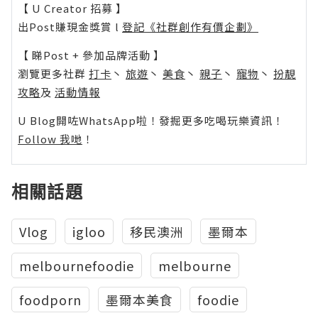
【 U Creator 招募 】
出Post賺現金獎賞 l
登記《社群創作有價企劃》
【 睇Post + 參加品牌活動 】
瀏覽更多社群
打卡
丶
旅遊
丶
美食
丶
親子
丶
寵物
丶
扮靚
攻略
及
活動情報
U Blog開咗WhatsApp啦！發掘更多吃喝玩樂資訊！
Follow 我哋
！
相關話題
Vlog
igloo
移民澳洲
墨爾本
melbournefoodie
melbourne
foodporn
墨爾本美食
foodie