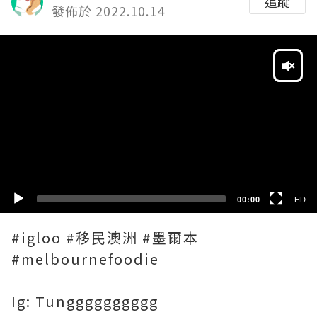
追蹤
發佈於 2022.10.14
Video
Player
HD
SD
00:00
HD
#igloo #移民澳洲 #墨爾本
#melbournefoodie
Ig: Tungggggggggg