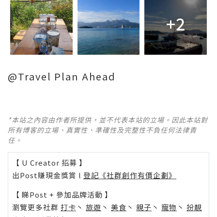
+2
@Travel Plan Ahead
*本站之內容由作者所提供，並不代表本站的立場。因此本站對
所有博客的立場、真實性、準確性及完整性不負任何法律責
任。
【 U Creator 招募 】
出Post賺現金獎賞 l
登記《社群創作有價企劃》
【 睇Post + 參加品牌活動 】
瀏覽更多社群
打卡
丶
旅遊
丶
美食
丶
親子
丶
寵物
丶
扮靚