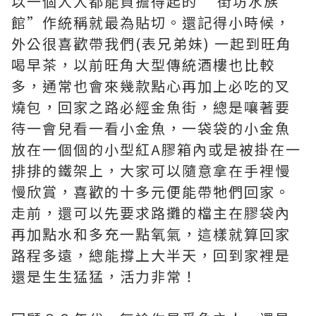
以一個人人都能負擔得起的 “街坊水族
館”作統稱就最為貼切。還記得小時候，
外公很喜歡帶我們(表兄弟妹) 一起到旺角
喝早茶，以前旺角大型傳統酒樓也比較
多，通常也會來幾款點心再加上必吃的叉
燒包，回家之路必經金魚街，總是嚷著要
待一會兒看一看小金魚，一袋袋的小金魚
放在一個個的小型紅A膠箱內或是被掛在一
排排的鐵架上，大家可以隨意拿在手裡慢
慢欣賞，喜歡的十多元便能帶牠們回家。
走前，還可以先要求路攤的檔主在膠袋內
再加點水和多充一點氧氣，這樣就算回家
路程多遠，總能撐上大半天，回到家裡是
還是生生猛猛，活力非常！