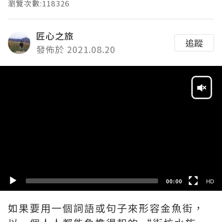
瀏覽次數:118326
匠心之旅
追蹤
發佈於 2021.08.20
Video
Player
HD
SD
00:00
HD
如果要用一個詞語或句子來形容金魚街，