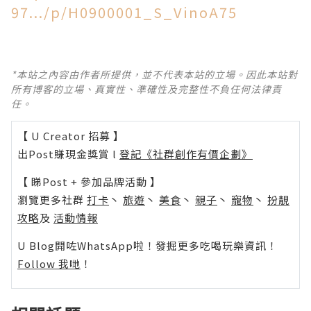
97.../p/H0900001_S_VinoA75
*本站之內容由作者所提供，並不代表本站的立場。因此本站對
所有博客的立場、真實性、準確性及完整性不負任何法律責
任。
【 U Creator 招募 】
出Post賺現金獎賞 l
登記《社群創作有價企劃》
【 睇Post + 參加品牌活動 】
瀏覽更多社群
打卡
丶
旅遊
丶
美食
丶
親子
丶
寵物
丶
扮靚
攻略
及
活動情報
U Blog開咗WhatsApp啦！發掘更多吃喝玩樂資訊！
Follow 我哋
！