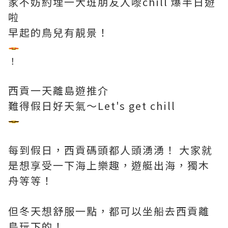
家不妨約埋一大班朋友入嚟chill 爆半日遊
啦
早起的鳥兒有靚景！
！
西貢一天離島遊推介
難得假日好天氣～Let's get chill
每到假日，西貢碼頭都人頭湧湧！ 大家就
是想享受一下海上樂趣，遊艇出海，獨木
舟等等！
但冬天想舒服一點，都可以坐船去西貢離
島玩下的！