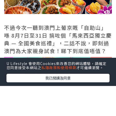
不過今次一聽到澳門上葡京嘅「自助山」
喺 8月7日至31日 搞咗個「馬來西亞獨立慶
典 — 全國美食巡禮」，二話不說，即刻過
澳門為大家親身試食！睇下到底值唔值？
U Lifestyle 會使用Cookies來改善您的網站體驗，請確定
您同意接受本網站之
私隱政策和使用條款
才可繼續瀏覽。
我已閱讀及同意