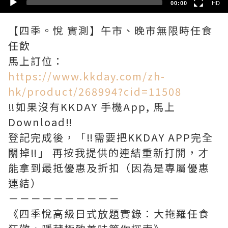
00:00
HD
【四季。悅 實測】午市、晚市無限時任食
任飲
馬上訂位：
https://www.kkday.com/zh-
hk/product/268994?cid=11508
‼️如果沒有KKDAY 手機App, 馬上
Download‼️
登記完成後，「‼️需要把KKDAY APP完全
關掉‼️」 再按我提供的連結重新打開，才
能拿到最抵優惠及折扣（因為是專屬優惠
連結）
－－－－－－－－－－
《四季悅高級日式放題實錄：大拖羅任食