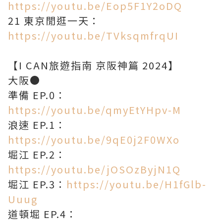
https://youtu.be/Eop5F1Y2oDQ
21 東京閒逛一天：
https://youtu.be/TVksqmfrqUI
【I CAN旅遊指南 京阪神篇 2024】
大阪●
準備 EP.0：
https://youtu.be/qmyEtYHpv-M
浪速 EP.1：
https://youtu.be/9qE0j2F0WXo
堀江 EP.2：
https://youtu.be/jOSOzByjN1Q
堀江 EP.3：
https://youtu.be/H1fGlb-
Uuug
道頓堀 EP.4：