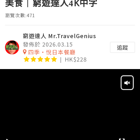
美食｜窮遊達人4K中字
瀏覽次數:471
窮遊達人 Mr.TravelGenius
發佈於 2026.03.15
追蹤
四季‧悅日本餐廳
HK$228
Video
Player
HD
SD