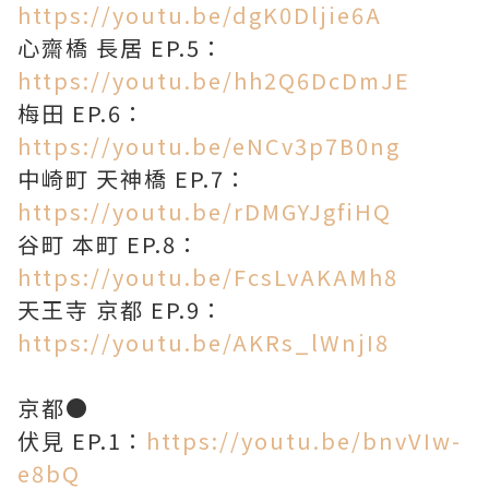
https://youtu.be/dgK0Dljie6A
心齋橋 長居 EP.5：
https://youtu.be/hh2Q6DcDmJE
梅田 EP.6：
https://youtu.be/eNCv3p7B0ng
中崎町 天神橋 EP.7：
https://youtu.be/rDMGYJgfiHQ
谷町 本町 EP.8：
https://youtu.be/FcsLvAKAMh8
天王寺 京都 EP.9：
https://youtu.be/AKRs_lWnjI8
京都●
伏見 EP.1：
https://youtu.be/bnvVIw-
e8bQ