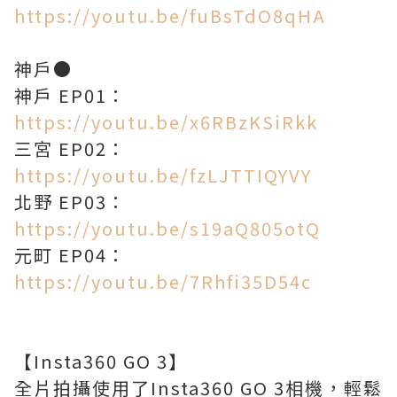
https://youtu.be/fuBsTdO8qHA
神戶●
神戶 EP01：
https://youtu.be/x6RBzKSiRkk
三宮 EP02：
https://youtu.be/fzLJTTIQYVY
北野 EP03：
https://youtu.be/s19aQ805otQ
元町 EP04：
https://youtu.be/7Rhfi35D54c
【Insta360 GO 3】
全片拍攝使用了Insta360 GO 3相機，輕鬆