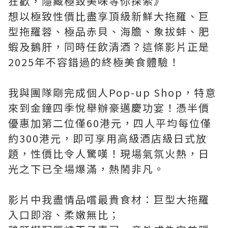
狂歡，隱藏極致美味等你探索》
想以極致性價比盡享頂級新鮮大拖羅、巨
型拖羅蓉、極品赤貝、海膽、象拔蚌、肥
蝦及鵝肝，同時任飲清酒？這條影片正是
2025年不容錯過的終極美食體驗！
我與團隊剛完成個人Pop-up Shop，特意
來到金鐘四季悅舉辦豪邁慶功宴！憑半價
優惠加第二位僅60港元，四人平均每位僅
約300港元，即可享用高級酒店級日式放
題，性價比令人驚嘆！現場氣氛火熱，日
光之下已全場爆滿，熱鬧非凡。
影片中我盡情品嚐最貴食材：巨型大拖羅
入口即溶、柔嫩無比；