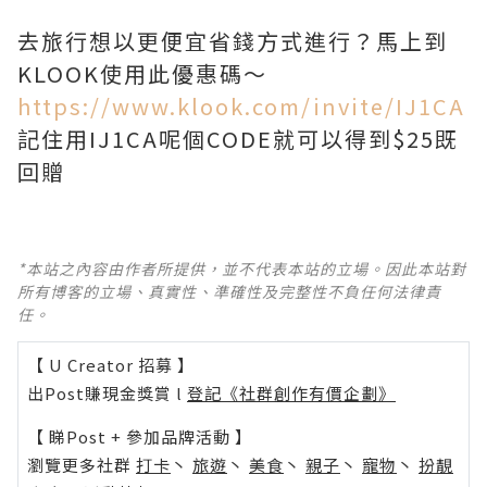
去旅行想以更便宜省錢方式進行？馬上到
https://www.klook.com/invite/IJ1CA
記住用IJ1CA呢個CODE就可以得到$25既
回贈
*本站之內容由作者所提供，並不代表本站的立場。因此本站對
所有博客的立場、真實性、準確性及完整性不負任何法律責
任。
【 U Creator 招募 】
出Post賺現金獎賞 l
登記《社群創作有價企劃》
【 睇Post + 參加品牌活動 】
瀏覽更多社群
打卡
丶
旅遊
丶
美食
丶
親子
丶
寵物
丶
扮靚