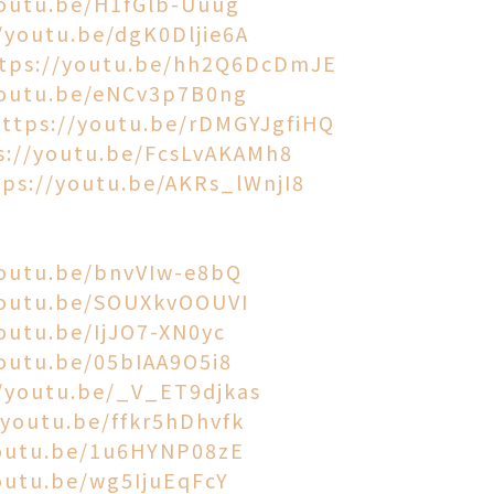
youtu.be/H1fGlb-Uuug
/youtu.be/dgK0Dljie6A
tps://youtu.be/hh2Q6DcDmJE
youtu.be/eNCv3p7B0ng
https://youtu.be/rDMGYJgfiHQ
s://youtu.be/FcsLvAKAMh8
tps://youtu.be/AKRs_lWnjI8
youtu.be/bnvVIw-e8bQ
youtu.be/SOUXkvOOUVI
youtu.be/IjJO7-XN0yc
youtu.be/05bIAA9O5i8
//youtu.be/_V_ET9djkas
/youtu.be/ffkr5hDhvfk
youtu.be/1u6HYNP08zE
outu.be/wg5IjuEqFcY