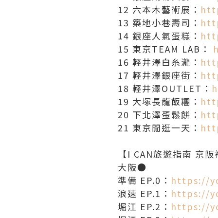
12 六本木藝術展：
htt
13 築地小巷壽司：
htt
14 銀座人氣蛋糕：
htt
15 東京TEAM LAB：
16 輕井澤白糸瀧：
htt
17 輕井澤銀座街：
htt
18 輕井澤OUTLET：
h
19 大塚長龍飯糰：
htt
20 下北澤蛋鬆餅：
htt
21 東京閒逛一天：
htt
【I CAN旅遊指南 京阪
大阪●
準備 EP.0：
https://
浪速 EP.1：
https://
堀江 EP.2：
https://