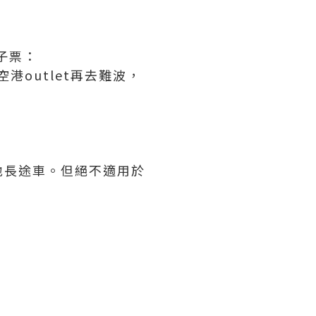
電子票：
outlet再去難波，
地長途車。但絕不適用於