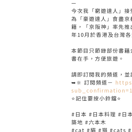
—
今次我「窮遊達人」接受
為「豪遊達人」食盡京
籍，「京阪神」率先推出
年10月於香港及台灣
本節目只節錄部份書藉
書在手，方便旅遊。
請即訂閱我的頻道，並
➥🔆 訂閱頻道－
http
sub_confirmation=
⭐️記住要按小鈴鐺⭐️
#日本 #日本料理 #日本
築地 #六本木
#cat #貓 #猫 #cats 