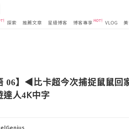
探索
推薦文章
星級博客
博客專享
VLOG
美
 06】◀︎比卡超今次捕捉鼠鼠回家
達人4K中字
elGenius