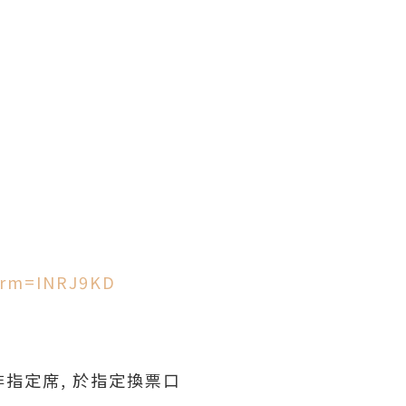
！
erm=INRJ9KD
指定席, 於指定換票口