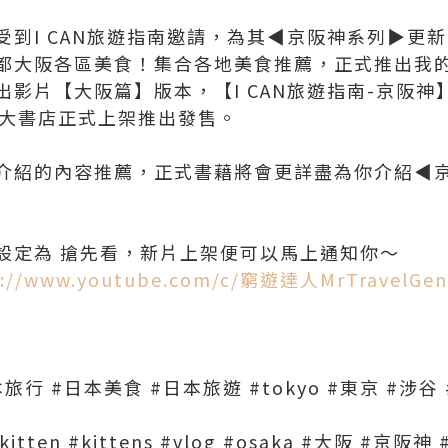
到I CAN旅遊指南邀請，為其◀︎京阪神系列▶︎更新
都大阪各區美食！集合各地美食推薦，正式推出我
影片【大阪篇】版本，【I CAN旅遊指南-京阪神】
各大書店正式上架推出發售。
介紹的內容推薦，正式書藉將會更詳盡為你介紹◀︎京
設定為 搶先看，新片上架便可以馬上通知你～
s://www.youtube.com/c/窮遊達人MrTravelGen
1
旅行 #日本美食 #日本旅遊 #tokyo #東京 #涉谷 
#kitten #kittens #vlog #osaka #大阪 #京阪