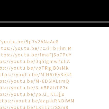
//youtu.be/5p7v2ANaAe8
ttps://youtu.be/7c3iTbHimIM
ttps://youtu.be/fmaFj5o7PuY
ps://youtu.be/0q5lgmw7dEA
ps://youtu.be/vpTRgjB0sMk
ttps://youtu.be/MjH6rEy3ek4
ps://youtu.be/M-6DSiALsmQ
ps://youtu.be/3-n8P8bTP3c
ps://youtu.be/ypJJ_K1Jjjs
ttps://youtu.be/aaplkRNDiWM
ps://youtu.be/L3E17crSSm8