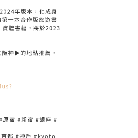
2024年版本，化成身
的第一本合作版旅遊書
實體書藉，將於2023
阪神▶︎的地點推薦，一
ius?
#原宿 #新宿 #銀座 #
神 #京都 #神戶 #kyoto