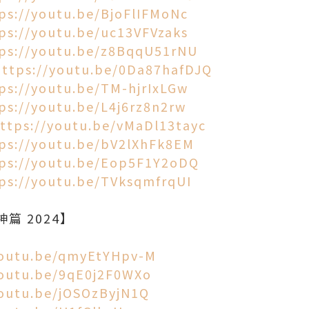
ps://youtu.be/BjoFlIFMoNc
ps://youtu.be/uc13VFVzaks
ps://youtu.be/z8BqqU51rNU
https://youtu.be/0Da87hafDJQ
ps://youtu.be/TM-hjrIxLGw
ps://youtu.be/L4j6rz8n2rw
ttps://youtu.be/vMaDl13tayc
ps://youtu.be/bV2lXhFk8EM
ps://youtu.be/Eop5F1Y2oDQ
ps://youtu.be/TVksqmfrqUI
神篇 2024】
youtu.be/qmyEtYHpv-M
youtu.be/9qE0j2F0WXo
youtu.be/jOSOzByjN1Q