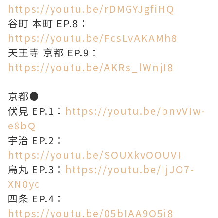
https://youtu.be/rDMGYJgfiHQ
谷町 本町 EP.8：
https://youtu.be/FcsLvAKAMh8
天王寺 京都 EP.9：
https://youtu.be/AKRs_lWnjI8
京都●
伏見 EP.1：
https://youtu.be/bnvVIw-
e8bQ
宇治 EP.2：
https://youtu.be/SOUXkvOOUVI
烏丸 EP.3：
https://youtu.be/IjJO7-
XN0yc
四条 EP.4：
https://youtu.be/05bIAA9O5i8