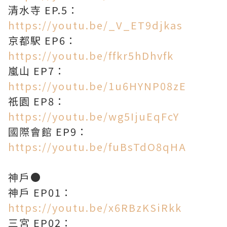
清水寺 EP.5：
https://youtu.be/_V_ET9djkas
京都駅 EP6：
https://youtu.be/ffkr5hDhvfk
嵐山 EP7：
https://youtu.be/1u6HYNP08zE
祇園 EP8：
https://youtu.be/wg5IjuEqFcY
國際會館 EP9：
https://youtu.be/fuBsTdO8qHA
神戶●
神戶 EP01：
https://youtu.be/x6RBzKSiRkk
三宮 EP02：