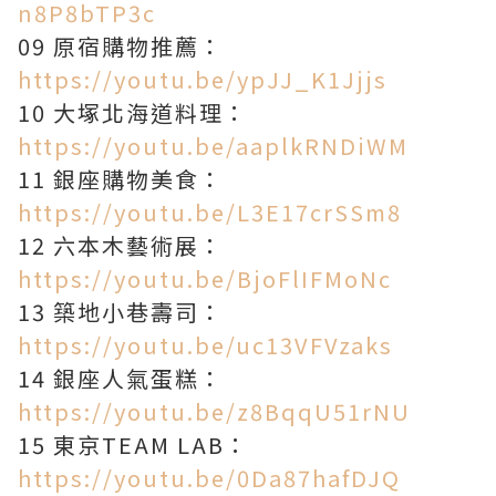
n8P8bTP3c
09 原宿購物推薦：
https://youtu.be/ypJJ_K1Jjjs
10 大塚北海道料理：
https://youtu.be/aaplkRNDiWM
11 銀座購物美食：
https://youtu.be/L3E17crSSm8
12 六本木藝術展：
https://youtu.be/BjoFlIFMoNc
13 築地小巷壽司：
https://youtu.be/uc13VFVzaks
14 銀座人氣蛋糕：
https://youtu.be/z8BqqU51rNU
15 東京TEAM LAB：
https://youtu.be/0Da87hafDJQ