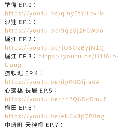
準備 EP.0：
https://youtu.be/qmyEtYHpv-M
浪速 EP.1：
https://youtu.be/9qE0j2F0WXo
堀江 EP.2：
https://youtu.be/jOSOzByjN1Q
堀江 EP.3：
https://youtu.be/H1fGlb-
Uuug
道頓堀 EP.4：
https://youtu.be/dgK0Dljie6A
心齋橋 長居 EP.5：
https://youtu.be/hh2Q6DcDmJE
梅田 EP.6：
https://youtu.be/eNCv3p7B0ng
中崎町 天神橋 EP.7：