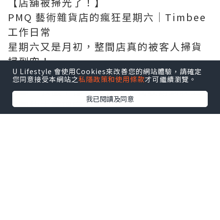
【店舖被掃光了！】
PMQ 藝術雜貨店的瘋狂星期六｜Timbee
工作日常
星期六又是月初，整間店真的被客人掃貨
掃到空！
U Lifestyle 會使用Cookies來改善您的網站體驗，請確定
耳環架子只剩空殼、貨場疏疏落落、帽子
您同意接受本網站之
私隱政策和使用條款
才可繼續瀏覽。
吊飾、衣服全部有人買……我收舖到晚上十
我已閱讀及同意
點都仲未整理完。
今日帶大家走進我位於 PMQ A座 412 的
Timbee Lo / BATAN Studio，一次過睇
清楚究竟賣啲咩：
✨ 俄羅斯藝術家 人手刺繡人像 可定製成胸
針（FIAKA聯名）