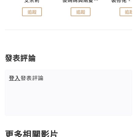
點滴
艾米莉
儍媽媽與兩隻小魔怪之家
追蹤
追蹤
追蹤
發表評論
登入
發表評論
更多相關影片