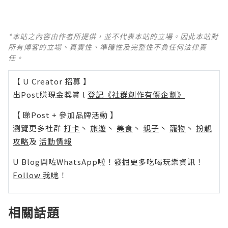
*本站之內容由作者所提供，並不代表本站的立場。因此本站對
所有博客的立場、真實性、準確性及完整性不負任何法律責
任。
【 U Creator 招募 】
出Post賺現金獎賞 l
登記《社群創作有價企劃》
【 睇Post + 參加品牌活動 】
瀏覽更多社群
打卡
丶
旅遊
丶
美食
丶
親子
丶
寵物
丶
扮靚
攻略
及
活動情報
U Blog開咗WhatsApp啦！發掘更多吃喝玩樂資訊！
Follow 我哋
！
相關話題