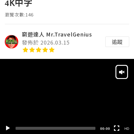
4K中字
瀏覽次數:146
窮遊達人 Mr.TravelGenius
追蹤
發佈於 2026.03.15
Video
Player
HD
SD
00:00
HD