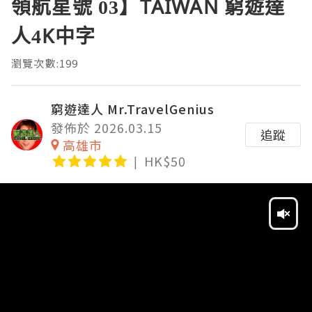
領航星號 03】TAIWAN 窮遊達
人4K中字
瀏覽次數:199
窮遊達人 Mr.TravelGenius
發佈於 2026.03.15
追蹤
高雄市
HK$50
Video
Player
HD
SD