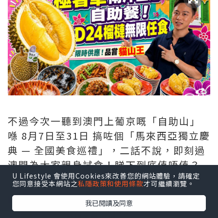
不過今次一聽到澳門上葡京嘅「自助山」
喺 8月7日至31日 搞咗個「馬來西亞獨立慶
典 — 全國美食巡禮」，二話不說，即刻過
澳門為大家親身試食！睇下到底值唔值？
U Lifestyle 會使用Cookies來改善您的網站體驗，請確定
您同意接受本網站之
私隱政策和使用條款
才可繼續瀏覽。
我已閱讀及同意