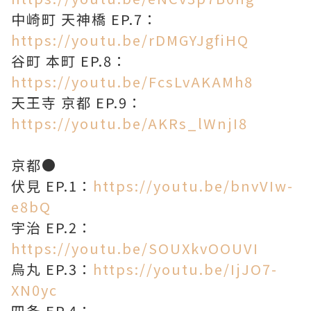
中崎町 天神橋 EP.7：
https://youtu.be/rDMGYJgfiHQ
谷町 本町 EP.8：
https://youtu.be/FcsLvAKAMh8
天王寺 京都 EP.9：
https://youtu.be/AKRs_lWnjI8
京都●
伏見 EP.1：
https://youtu.be/bnvVIw-
e8bQ
宇治 EP.2：
https://youtu.be/SOUXkvOOUVI
烏丸 EP.3：
https://youtu.be/IjJO7-
XN0yc
四条 EP.4：