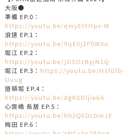
大阪●
準備 EP.0：
https://youtu.be/qmyEtYHpv-M
浪速 EP.1：
https://youtu.be/9qE0j2F0WXo
堀江 EP.2：
https://youtu.be/jOSOzByjN1Q
堀江 EP.3：
https://youtu.be/H1fGlb-
Uuug
道頓堀 EP.4：
https://youtu.be/dgK0Dljie6A
心齋橋 長居 EP.5：
https://youtu.be/hh2Q6DcDmJE
梅田 EP.6：
https://youtu.be/eNCv3p7B0ng