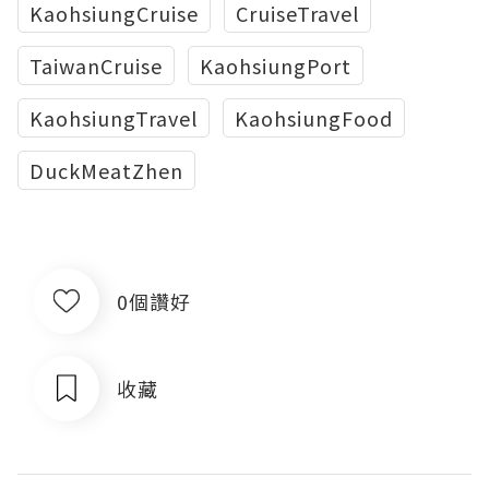
KaohsiungCruise
CruiseTravel
TaiwanCruise
KaohsiungPort
KaohsiungTravel
KaohsiungFood
DuckMeatZhen
0個讚好
收藏