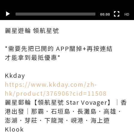
00:00
HD
麗星遊輪 領航星號
*需要先把已開的 APP關掉+再按連結
才能拿到最抵優惠*
https://www.kkday.com/zh-
hk/product/376906?cid=11508
麗星郵輪【領航星號 Star Vovager】｜香
港出發｜那霸．石垣島．長灘島．高雄．
澎湖．芽莊．下龍灣．峴港．海上遊