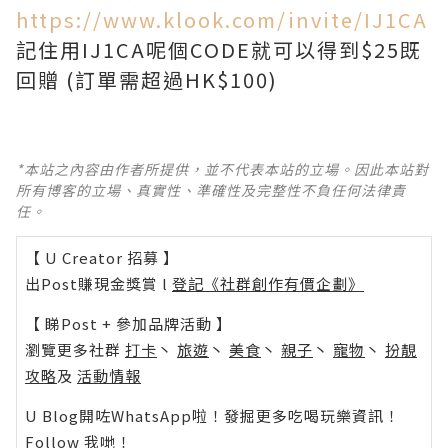
https://www.klook.com/invite/IJ1CA
記住用IJ1CA呢個CODE就可以得到$25既
回贈 (訂單需超過HK$100)
*本站之內容由作者所提供，並不代表本站的立場。因此本站對
所有博客的立場、真實性、準確性及完整性不負任何法律責
任。
【 U Creator 招募 】
出Post賺現金獎賞 l
登記《社群創作有價企劃》
【 睇Post + 參加品牌活動 】
瀏覽更多社群
打卡
丶
旅遊
丶
美食
丶
親子
丶
寵物
丶
扮靚
攻略
及
活動情報
U Blog開咗WhatsApp啦！發掘更多吃喝玩樂資訊！
Follow 我哋
！