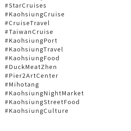
#StarCruises
#KaohsiungCruise
#CruiseTravel
#TaiwanCruise
#KaohsiungPort
#KaohsiungTravel
#KaohsiungFood
#DuckMeatZhen
#Pier2ArtCenter
#Mihotang
#KaohsiungNightMarket
#KaohsiungStreetFood
#KaohsiungCulture