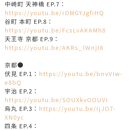
中崎町 天神橋 EP.7：
https://youtu.be/rDMGYJgfiHQ
谷町 本町 EP.8：
https://youtu.be/FcsLvAKAMh8
天王寺 京都 EP.9：
https://youtu.be/AKRs_lWnjI8
京都●
伏見 EP.1：
https://youtu.be/bnvVIw-
e8bQ
宇治 EP.2：
https://youtu.be/SOUXkvOOUVI
烏丸 EP.3：
https://youtu.be/IjJO7-
XN0yc
四条 EP.4：