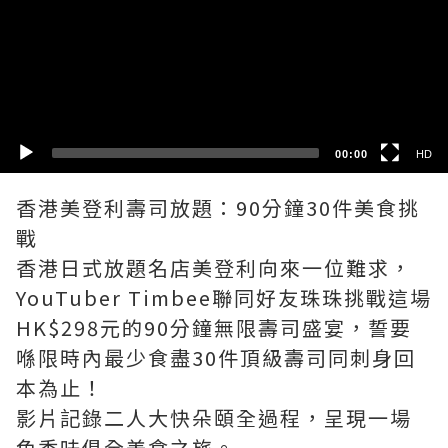
HD
SD
00:00
HD
香港美登利壽司放題：90分鐘30件美食挑
戰
香港日式放題名店美登利向來一位難求，
YouTuber Timbee聯同好友珠珠挑戰這場
HK$298元的90分鐘無限壽司盛宴，誓要
喺限時內最少食盡30件頂級壽司同刺身回
本為止！
影片記錄二人大快朵頤全過程，呈現一場
色香味俱全美食之旅。