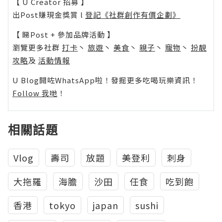
【 U Creator 招募 】
出Post賺現金獎賞 l
登記《社群創作有價企劃》
【 睇Post + 參加品牌活動 】
瀏覽更多社群
打卡
丶
旅遊
丶
美食
丶
親子
丶
寵物
丶
扮靚
攻略
及
活動情報
U Blog開咗WhatsApp啦！發掘更多吃喝玩樂資訊！
Follow 我哋
！
相關話題
Vlog
壽司
放題
美登利
刺身
大拖羅
海膽
沙田
任食
吃到飽
香港
tokyo
japan
sushi