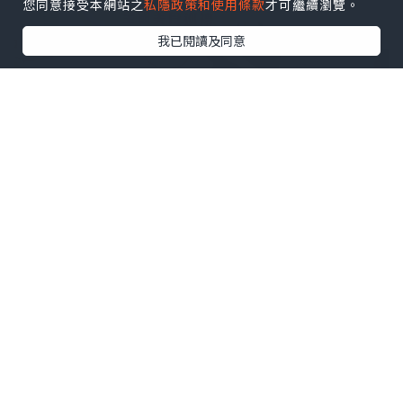
您同意接受本網站之
私隱政策和使用條款
才可繼續瀏覽。
我已閱讀及同意
窮遊達人 TRAVEL GENIUS -
https://www.youtube.com/@MrTrave
lGenius
食完之後真心覺得：呢轉真係完全無去
錯！
唔講咁多，直接用我親身食過嘅真實口
感，帶大家逐個美食據點「實測開箱」！