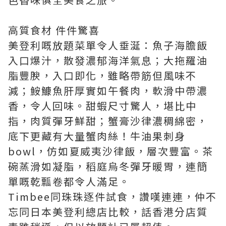
高質食材 件件驚喜
美登利嘅放題菜單令人垂涎：魚子海膽飯
入口爆汁，散發濃郁海洋氣息；大拖羅油
脂豐腴，入口即化，雖略帶筋但風味不
減；鮟鱇魚肝厚實如午餐肉，軟滑中帶濃
香，令人回味。甜蝦尺寸驚人，堪比中
指，肉質彈牙鮮甜；蟹膏沙律濃稠綿密，
底下更藏有大量蟹肉絲！牛油果刺身
bowl，仿如夏威夷沙律飯，層次豐富。茶
碗蒸滑如凝脂，稻庭烏冬彈牙暖胃，連簡
單嘅乾瓢卷都令人滿足。
Timbee同珠珠逐件試食，讚嘆連連，仲不
忘同日本美登利總店比較，話香港分店質