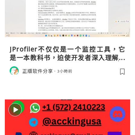
JProfiler不仅仅是一个监控工具，它
是一本教科书，迫使开发者深入理解JV
M的内存模型、垃圾回收机制和并发原
正版软件分享
3小時前
理。通过直观的可视化数据，它将抽象
的性能问题具象化为代码行号。对于一
名追求卓越的Java