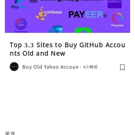
Top 3.3 Sites to Buy GitHub Accou
nts Old and New
Buy Old Yahoo Accoun
4小時前
美食