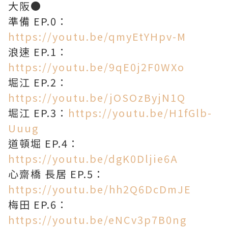
大阪●
準備 EP.0：
https://youtu.be/qmyEtYHpv-M
浪速 EP.1：
https://youtu.be/9qE0j2F0WXo
堀江 EP.2：
https://youtu.be/jOSOzByjN1Q
堀江 EP.3：
https://youtu.be/H1fGlb-
Uuug
道頓堀 EP.4：
https://youtu.be/dgK0Dljie6A
心齋橋 長居 EP.5：
https://youtu.be/hh2Q6DcDmJE
梅田 EP.6：
https://youtu.be/eNCv3p7B0ng