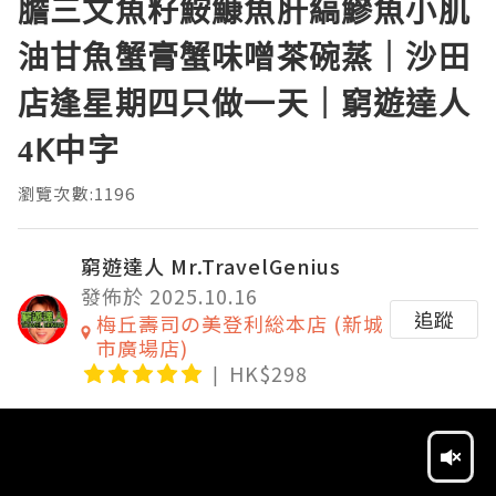
膽三文魚籽鮟鱇魚肝縞鰺魚小肌
油甘魚蟹膏蟹味噌茶碗蒸｜沙田
店逢星期四只做一天｜窮遊達人
4K中字
瀏覽次數:1196
窮遊達人 Mr.TravelGenius
發佈於 2025.10.16
追蹤
梅丘壽司の美登利総本店 (新城
市廣場店)
HK$298
Video
Player