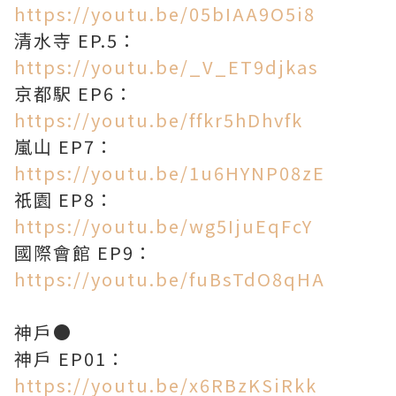
https://youtu.be/05bIAA9O5i8
清水寺 EP.5：
https://youtu.be/_V_ET9djkas
京都駅 EP6：
https://youtu.be/ffkr5hDhvfk
嵐山 EP7：
https://youtu.be/1u6HYNP08zE
祇園 EP8：
https://youtu.be/wg5IjuEqFcY
國際會館 EP9：
https://youtu.be/fuBsTdO8qHA
神戶●
神戶 EP01：
https://youtu.be/x6RBzKSiRkk