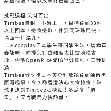
素雖稍遜，但以放題計已屬超值。
挑戰過程 笑料百出
Timbee自封「小胃王」，目標食到30件
以上回本，邊食邊數，仲要同珠珠鬥快，
場面一片混亂。
二人cosplay日本學生哥同學生妹，增添青
春趣味，仲提到訂位難度堪比搶演唱會
飛，需喺OpenRice或IG爭分奪秒，三秒即
滿！
Timbee分享喺日本美登利放題食到師傅黑
面嘅趣事，今次喺香港決心大食特食。珠
珠則遭到Timbee吐槽點太多烏冬「頂
胃」，笑言戰鬥力快耗盡。