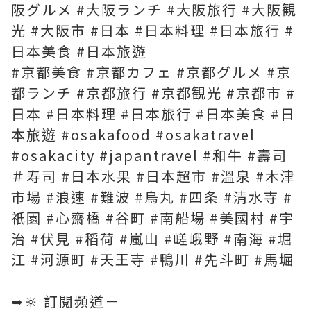
阪グルメ #大阪ランチ #大阪旅行 #大阪観
光 #大阪市 #日本 #日本料理 #日本旅行 #
日本美食 #日本旅遊
#京都美食 #京都カフェ #京都グルメ #京
都ランチ #京都旅行 #京都観光 #京都市 #
日本 #日本料理 #日本旅行 #日本美食 #日
本旅遊 #osakafood #osakatravel
#osakacity #japantravel #和牛 #壽司
＃寿司 #日本水果 #日本超市 #溫泉 #木津
市場 #浪速 #難波 #烏丸 #四条 #清水寺 #
祇園 #心齋橋 #谷町 #南船場 #美國村 #宇
治 #伏見 #稻荷 #嵐山 #嵯峨野 #南海 #堀
江 #河源町 #天王寺 #鴨川 #先斗町 #馬堀
➥🔆 訂閱頻道－