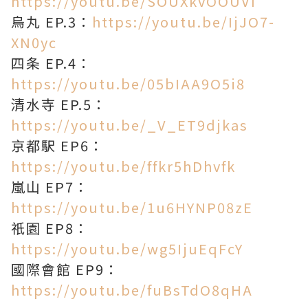
https://youtu.be/SOUXkvOOUVI
烏丸 EP.3：
https://youtu.be/IjJO7-
XN0yc
四条 EP.4：
https://youtu.be/05bIAA9O5i8
清水寺 EP.5：
https://youtu.be/_V_ET9djkas
京都駅 EP6：
https://youtu.be/ffkr5hDhvfk
嵐山 EP7：
https://youtu.be/1u6HYNP08zE
祇園 EP8：
https://youtu.be/wg5IjuEqFcY
國際會館 EP9：
https://youtu.be/fuBsTdO8qHA