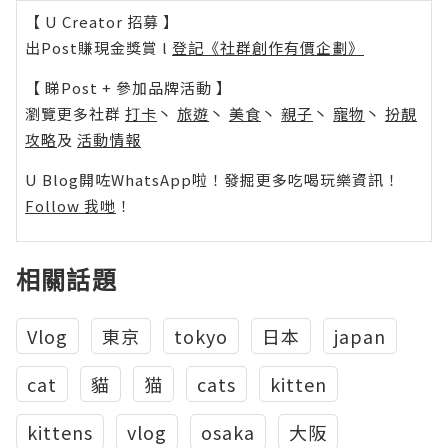
【 U Creator 招募 】
出Post賺現金獎賞 l
登記《社群創作有價企劃》
【 睇Post + 參加品牌活動 】
瀏覽更多社群
打卡
丶
旅遊
丶
美食
丶
親子
丶
寵物
丶
扮靚
攻略
及
活動情報
U Blog開咗WhatsApp啦！發掘更多吃喝玩樂資訊！
Follow 我哋
！
相關話題
Vlog
東京
tokyo
日本
japan
cat
貓
猫
cats
kitten
kittens
vlog
osaka
大阪