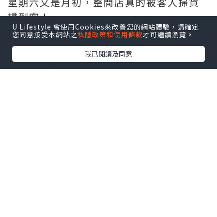
星期六又是月初，整間店真的被客人掃貨
掃到空！
U Lifestyle 會使用Cookies來改善您的網站體驗，請確定
耳環架子只剩空殼、貨場疏疏落落、帽子
您同意接受本網站之
私隱政策和使用條款
才可繼續瀏覽。
吊飾、衣服全部有人買……我收舖到晚上十
我已閱讀及同意
點都仲未整理完。
今日帶大家走進我位於 PMQ A座 412 的
Timbee Lo / BATAN Studio，一次過睇
清楚究竟賣啲咩：
✨ 俄羅斯藝術家 人手刺繡人像 可定製成胸
針（FIAKA聯名）
✨ 泰國藝術家 青花瓷黃銅甲蟲
（PONGSIT聯名)
✨ 香港藝術家 羽毛雀仔耳環（ELVISTONE