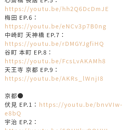
https://youtu.be/hh2Q6DcDmJE
梅田 EP.6：
https://youtu.be/eNCv3p7B0ng
中崎町 天神橋 EP.7：
https://youtu.be/rDMGYJgfiHQ
谷町 本町 EP.8：
https://youtu.be/FcsLvAKAMh8
天王寺 京都 EP.9：
https://youtu.be/AKRs_lWnjI8
京都●
伏見 EP.1：
https://youtu.be/bnvVIw-
e8bQ
宇治 EP.2：