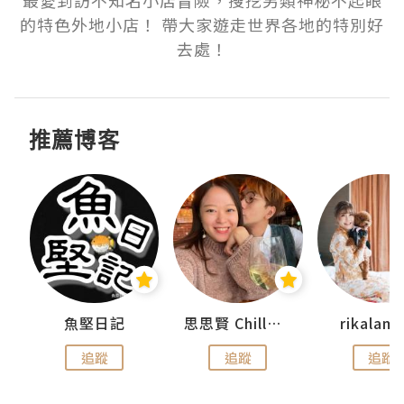
最愛到訪不知名小店冒險，搜挖另類神秘不起眼
的特色外地小店！ 帶大家遊走世界各地的特別好
推薦博客
魚堅日記
思思賢 ChillMyBabe
rikala
追蹤
追蹤
追蹤