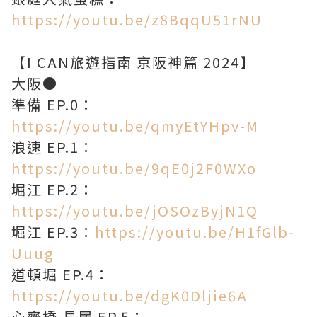
https://youtu.be/z8BqqU51rNU
【I CAN旅遊指南 京阪神篇 2024】
大阪●
準備 EP.0：
https://youtu.be/qmyEtYHpv-M
浪速 EP.1：
https://youtu.be/9qE0j2F0WXo
堀江 EP.2：
https://youtu.be/jOSOzByjN1Q
堀江 EP.3：
https://youtu.be/H1fGlb-
Uuug
道頓堀 EP.4：
https://youtu.be/dgK0Dljie6A
心齋橋 長居 EP.5：