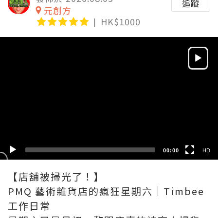
追蹤
元創方
HK$1000
Video
Player
HD
SD
00:00
HD
【店舖被掃光了！】
PMQ 藝術雜貨店的瘋狂星期六｜Timbee
工作日常