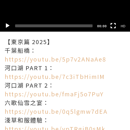
SD
00:00
HD
【東京篇 2025】
千葉船橋：
https://youtu.be/5p7v2ANaAe8
河口湖 PART 1：
https://youtu.be/7c3iTbHimIM
河口湖 PART 2：
https://youtu.be/fmaFj5o7PuY
六歌仙雪之宴：
https://youtu.be/0q5lgmw7dEA
淺草和服體驗：
https://youtu.be/vpTRgjB0sMk