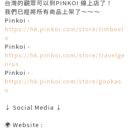
台灣的觀眾可以到PINKOI 線上店了！
我們已經將所有商品上架了～～～
Pinkoi -
https://hk.pinkoi.com/store/timbeel
o
Pinkoi -
https://hk.pinkoi.com/store/travelge
nius
Pinkoi -
https://hk.pinkoi.com/store/gookas
o
↓ Social Media ↓