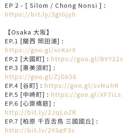
EP 2 - [ Silom / Chong Nonsi ] :
https://bit.ly/3glGjyh
【Osaka 大阪】
EP.1 [關西 岡田浦] :
https://goo.gl/xcKxrX
EP.2 [大國町] :
https://goo.gl/BVY22s
EP.3 [惠美須町] :
https://goo.gl/ZjDk56
EP.4 [谷町] :
https://goo.gl/svNuhR
EP.5 [中崎町] :
https://goo.gl/XF7iLs
EP.6 [心齋橋筋] :
http://bit.ly/2JqLoZR
EP.7 [柏原 千百舌鳥 三國國丘] :
http://bit.ly/2YSgP3c