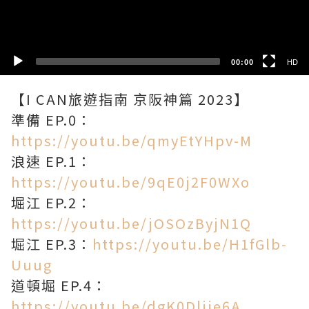
SD
00:00
HD
【I CAN旅遊指南 京阪神篇 2023】
準備 EP.0：
https://youtu.be/qmyEtYHpv-M
浪速 EP.1：
https://youtu.be/9qE0j2F0WXo
堀江 EP.2：
https://youtu.be/jOSOzByjN1Q
堀江 EP.3：
https://youtu.be/H1fGlb-
Uuug
道頓堀 EP.4：
https://youtu.be/dgK0Dljie6A