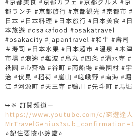
#京都美食 #京都カフェ #京都グルメ #京
都ランチ #京都旅行 #京都観光 #京都市 #
日本 #日本料理 #日本旅行 #日本美食 #日
本旅遊 #osakafood #osakatravel
#osakacity #japantravel #和牛 #壽司
＃寿司 #日本水果 #日本超市 #溫泉 #木津
市場 #浪速 #難波 #烏丸 #四条 #清水寺 #
祇園 #心齋橋 #谷町 #南船場 #美國村 #宇
治 #伏見 #稻荷 #嵐山 #嵯峨野 #南海 #堀
江 #河源町 #天王寺 #鴨川 #先斗町 #馬堀
➥🔆 訂閱頻道－
https://www.youtube.com/c/窮遊達人
MrTravelGenius?sub_confirmation=1
⭐️記住要按小鈴鐺⭐️