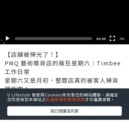
HD
SD
00:00
HD
【店舖被掃光了！】
PMQ 藝術雜貨店的瘋狂星期六｜Timbee
工作日常
星期六又是月初，整間店真的被客人掃貨
掃到空！
U Lifestyle 會使用Cookies來改善您的網站體驗，請確定
耳環架子只剩空殼、貨場疏疏落落、帽子
您同意接受本網站之
私隱政策和使用條款
才可繼續瀏覽。
吊飾、衣服全部有人買……我收舖到晚上十
我已閱讀及同意
點都仲未整理完。