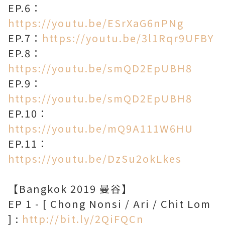
EP.6：
https://youtu.be/ESrXaG6nPNg
EP.7：
https://youtu.be/3l1Rqr9UFBY
EP.8：
https://youtu.be/smQD2EpUBH8
EP.9：
https://youtu.be/smQD2EpUBH8
EP.10：
https://youtu.be/mQ9A111W6HU
EP.11：
https://youtu.be/DzSu2okLkes
【Bangkok 2019 曼谷】
EP 1 - [ Chong Nonsi / Ari / Chit Lom
] :
http://bit.ly/2QiFQCn