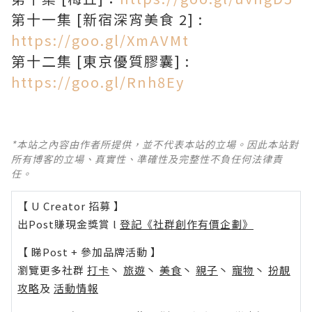
第十一集 [新宿深宵美食 2] :
https://goo.gl/XmAVMt
第十二集 [東京優質膠囊] :
https://goo.gl/Rnh8Ey
*本站之內容由作者所提供，並不代表本站的立場。因此本站對
所有博客的立場、真實性、準確性及完整性不負任何法律責
任。
【 U Creator 招募 】
出Post賺現金獎賞 l
登記《社群創作有價企劃》
【 睇Post + 參加品牌活動 】
瀏覽更多社群
打卡
丶
旅遊
丶
美食
丶
親子
丶
寵物
丶
扮靚
攻略
及
活動情報