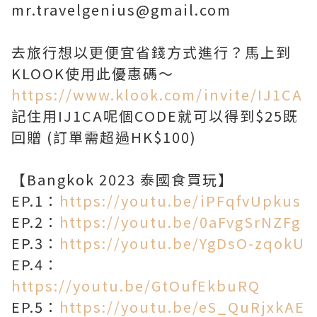
mr.travelgenius@gmail.com
去旅行想以更便宜省錢方式進行？馬上到
https://www.klook.com/invite/IJ1CA
記住用IJ1CA呢個CODE就可以得到$25既
回贈 (訂單需超過HK$100)
【Bangkok 2023 泰國食買玩】
EP.1：
https://youtu.be/iPFqfvUpkus
EP.2：
https://youtu.be/0aFvgSrNZFg
EP.3：
https://youtu.be/YgDsO-zqokU
EP.4：
https://youtu.be/GtOufEkbuRQ
EP.5：
https://youtu.be/eS_QuRjxkAE