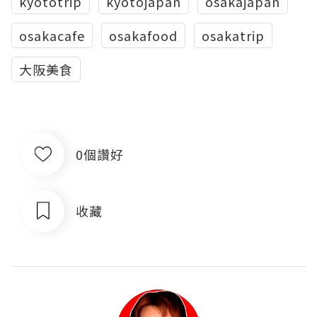
kyototrip
kyotojapan
osakajapan
osakacafe
osakafood
osakatrip
大阪美食
0個讚好
收藏