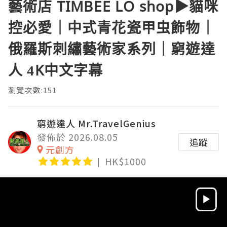
藝術店 TIMBEE LO shop▶︎貓咪
控必愛｜中式青花瓷甲虫飾物｜
俄羅斯刺繡藝術家系列｜窮遊達
人 4K中文字幕
瀏覽次數:151
窮遊達人 Mr.TravelGenius
發佈於 2026.08.05
追蹤
元創方
HK$1000
Video
Player