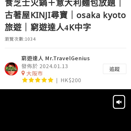
食芝士火鍋＋意大利麵包放題｜
古著屋KINJI尋寶｜osaka kyoto
旅遊｜窮遊達人4K中字
瀏覽次數:1034
窮遊達人 Mr.TravelGenius
發佈於 2024.01.13
追蹤
大阪市
HK$200
Video
Player
HD