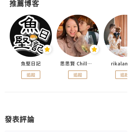
推薦博客
urnal
魚堅日記
思思賢 ChillMyBabe
rikala
追蹤
追蹤
追蹤
發表評論