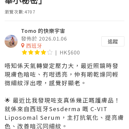
華小秘密」
瀏覽次數:4707
Tomo 的快樂宇宙
發佈於 2026.01.06
追蹤
西班牙
HK$600
唔知係天氣轉變定壓力大，最近照鏡時發
現膚色暗咗、冇咁透亮，仲有啲乾燥同輕
微細紋浮出嚟，感覺好顯老。
🌟 最近比我發現咗支真係幾正嘅護膚品！
就係來自西班牙Sesderma 嘅 C-VIT
Liposomal Serum，主打抗氧化、提亮膚
色、改善暗沉同細紋。