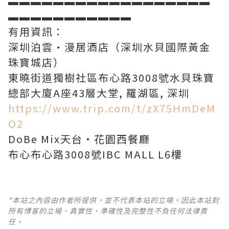
▬▬▬▬▬▬▬▬▬▬▬▬▬▬▬▬▬▬
▬▬▬▬▬▬▬▬▬▬▬
有用資訊：
深圳泊雲·漫居酒店（深圳水貝國際黃金
珠寶城店）
東曉街道獨樹社區布心路3008號水貝珠寶
https://www.trip.com/t/zX75HmDeM
O2
DoBe Mix天台・花園西餐廳
布心布心路3008號IBC MALL L6樓
*本站之內容由作者所提供，並不代表本站的立場。因此本站對
所有博客的立場、真實性、準確性及完整性不負任何法律責
任。