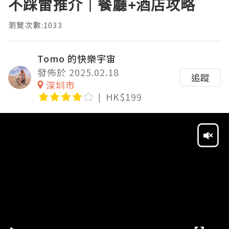
不踩雷推介｜餐廳+酒店攻略
瀏覽次數:1033
Tomo 的快樂宇宙
發佈於 2025.02.18
追蹤
深圳市
HK$199
Video
Player
HD
SD