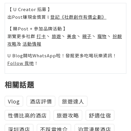
【 U Creator 招募 】
出Post賺現金獎賞 l
登記《社群創作有價企劃》
【 睇Post + 參加品牌活動 】
瀏覽更多社群
打卡
丶
旅遊
丶
美食
丶
親子
丶
寵物
丶
扮靚
攻略
及
活動情報
U Blog開咗WhatsApp啦！發掘更多吃喝玩樂資訊！
Follow 我哋
！
相關話題
Vlog
酒店評價
旅遊達人
性價比高的酒店
旅遊攻略
舒適住宿
深圳酒店
不踩雷推介
泊雲漫居酒店