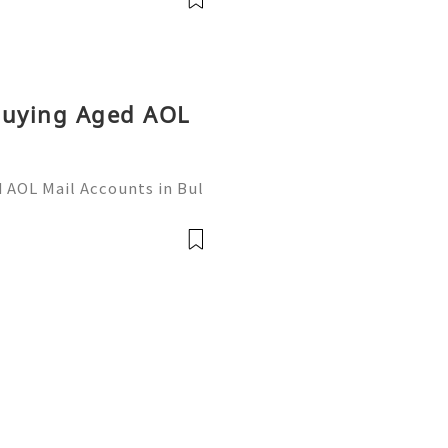
Buying Aged AOL
 AOL Mail Accounts in Bul
/7 Customer Support 💫💎
768 💫💎💲💫🌐✨💎Telegra
scord: usadigitalhu