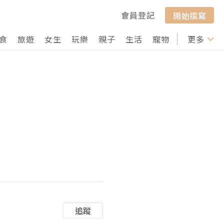
會員登記
開始撰寫
食
旅遊
女生
玩樂
親子
生活
寵物
行山
更多
打卡
追蹤