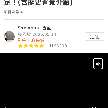
定！(含歷史背景介紹)
瀏覽次數:451
Snowblue 雪藍
發佈於 2026.05.14
追蹤
幕田峪長城
HK$300
Video
Player
HD
SD