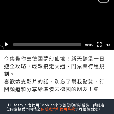
HD
SD
00:00
HD
今集帶你去德國夢幻仙境！新天鵝堡一日
遊全攻略，輕鬆搞定交通、門票與行程規
劃。
喜歡這支影片的話，別忘了幫我點贊、訂
閱頻道和分享給準備去德國的朋友！💬
📌 實用連結與資訊：
U Lifestyle 會使用Cookies來改善您的網站體驗，請確定
您同意接受本網站之
私隱政策和使用條款
才可繼續瀏覽。
• 官方訂票網站：