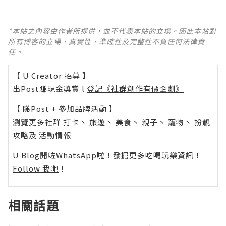
*本站之內容由作者所提供，並不代表本站的立場。因此本站對
所有博客的立場、真實性、準確性及完整性不負任何法律責
任。
【 U Creator 招募 】
出Post賺現金獎賞 l
登記《社群創作有價企劃》
【 睇Post + 參加品牌活動 】
瀏覽更多社群
打卡
丶
旅遊
丶
美食
丶
親子
丶
寵物
丶
扮靚
攻略
及
活動情報
U Blog開咗WhatsApp啦！發掘更多吃喝玩樂資訊！
Follow 我哋
！
相關話題