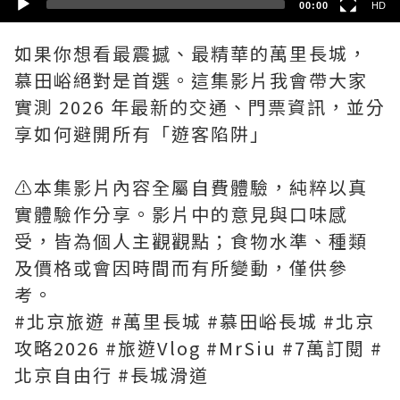
00:00
HD
如果你想看最震撼、最精華的萬里長城，
慕田峪絕對是首選。這集影片我會帶大家
實測 2026 年最新的交通、門票資訊，並分
享如何避開所有「遊客陷阱」
⚠️本集影片內容全屬自費體驗，純粹以真
實體驗作分享。影片中的意見與口味感
受，皆為個人主觀觀點；食物水準、種類
及價格或會因時間而有所變動，僅供參
考。
#北京旅遊 #萬里長城 #慕田峪長城 #北京
攻略2026 #旅遊Vlog #MrSiu #7萬訂閱 #
北京自由行 #長城滑道