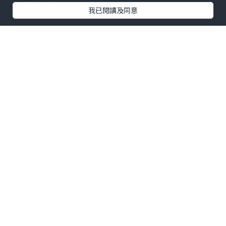
https://www.neuschwanstein.de/eng
我已閱讀及同意
lisc...
• 德國鐵路官網（慕尼黑出發交通）：
https://int.bahn.de/en/
*本站之內容由作者所提供，並不代表本站的立場。因此本站對
所有博客的立場、真實性、準確性及完整性不負任何法律責
任。
【 U Creator 招募 】
出Post賺現金獎賞 l
登記《社群創作有價企劃》
【 睇Post + 參加品牌活動 】
瀏覽更多社群
打卡
丶
旅遊
丶
美食
丶
親子
丶
寵物
丶
扮靚
攻略
及
活動情報
U Blog開咗WhatsApp啦！發掘更多吃喝玩樂資訊！