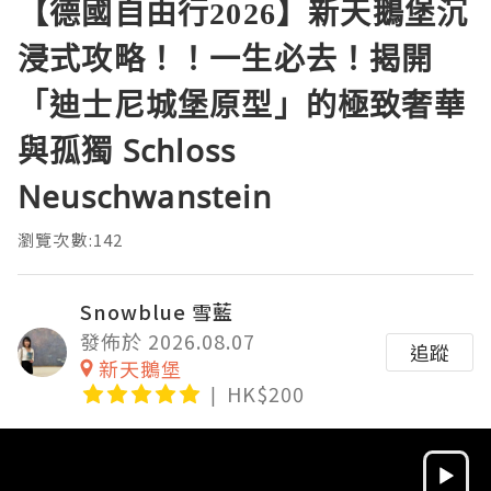
【德國自由行2026】新天鵝堡沉
浸式攻略！！一生必去！揭開
「迪士尼城堡原型」的極致奢華
與孤獨 Schloss
Neuschwanstein
瀏覽次數:142
Snowblue 雪藍
發佈於 2026.08.07
追蹤
新天鵝堡
HK$200
Video
Player