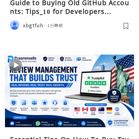
Guide to Buying Old GitHub Accou
nts: Tips_10 for Developers...
xbgtfuh
1小時前