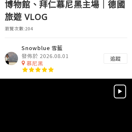
博物館、拜仁慕尼黑主場｜德國
旅遊 VLOG
瀏覽次數:204
Snowblue 雪藍
發佈於 2026.08.01
追蹤
慕尼黑
Video
Player
HD
SD