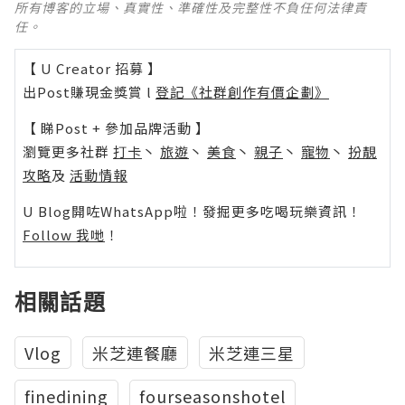
所有博客的立場、真實性、準確性及完整性不負任何法律責
任。
【 U Creator 招募 】
出Post賺現金獎賞 l
登記《社群創作有價企劃》
【 睇Post + 參加品牌活動 】
瀏覽更多社群
打卡
丶
旅遊
丶
美食
丶
親子
丶
寵物
丶
扮靚
攻略
及
活動情報
U Blog開咗WhatsApp啦！發掘更多吃喝玩樂資訊！
Follow 我哋
！
相關話題
Vlog
米芝連餐廳
米芝連三星
finedining
fourseasonshotel