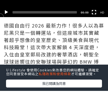
00:00
HD
德國自由行 2026 最新力作！很多人以為慕
尼黑只是一個轉運站，但這座城市其實藏
著超乎想像的皇室歷史、頂級美食與現代
科技殿堂！這次帶大家解鎖 4 天深度遊，
入住由皇室郵局改建的奢華酒店，朝聖全
球球迷嚮往的安聯球場與夢幻的 BMW 博
物館，這篇慕尼黑天花板級別的攻略千萬
U Lifestyle 會使用Cookies來改善您的網站體驗，請確定
您同意接受本網站之
私隱政策和使用條款
才可繼續瀏覽。
不要錯過！
我已閱讀及同意
✨ 喜歡這支影片的話，別忘了幫我按讚、
訂閱並開啟小鈴鐺，支持我們繼續拍更多
精彩的歐洲旅遊 VLOG ✈️