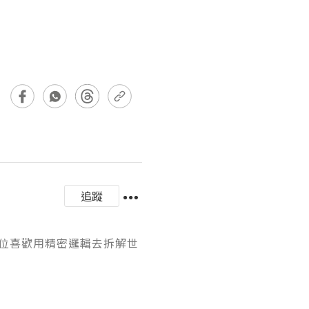
追蹤
一位喜歡用精密邏輯去拆解世