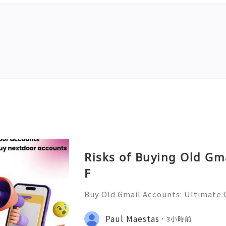
Risks of Buying Old Gm
F
Buy Old Gmail Accounts: Ultimate G
g & Marketing Success ➤ Telegram
hatsApp: +1(352)270-0568 ➤ Email
Paul Maestas
3小時前
l.co Meta Description: Looking