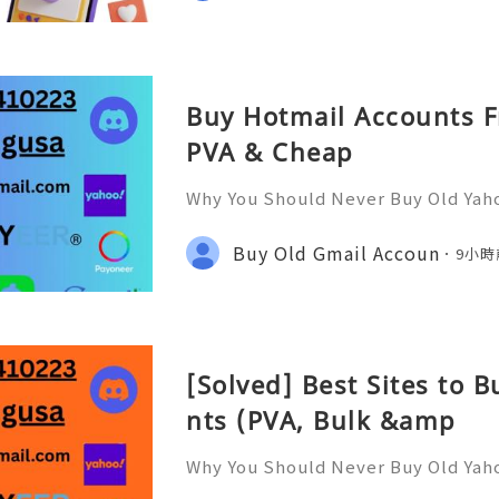
Buy Hotmail Accounts F
PVA & Cheap
Why You Should Never Buy Old Yah
ntinues to be used by millions of 
onal communication, business cor
Buy Old Gmail Accoun
9小時
ccount recovery. Because of
[Solved] Best Sites to 
nts (PVA, Bulk &amp
Why You Should Never Buy Old Yah
ntinues to be used by millions of 