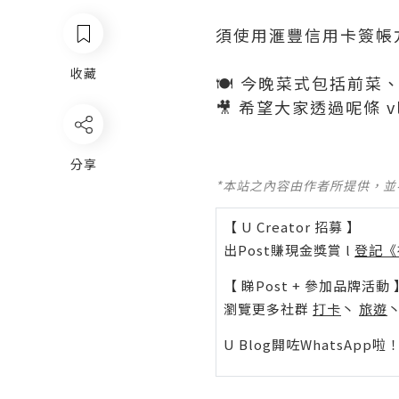
須使用滙豐信用卡簽帳
收藏
🍽️ 今晚菜式包括前
🎥 希望大家透過呢條 vl
分享
*本站之內容由作者所提供，
【 U Creator 招募 】
出Post賺現金獎賞 l
登記《
【 睇Post + 參加品牌活動 
瀏覽更多社群
打卡
丶
旅遊
U Blog開咗WhatsAp