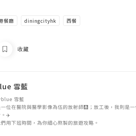
港餐廳
diningcityhk
西餐
收藏
lue 雪藍
lue 雪藍

是一位在醫院與醫學影像為伍的放射師🩻；放工後，我則是
️

我們用下班時間，為你細心熬製的旅遊攻略。