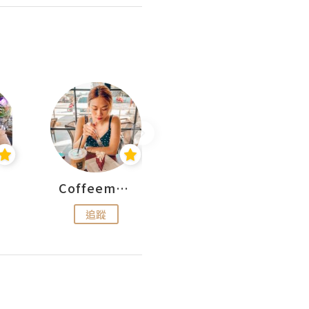
Coffeemeetjojo
艾華斯@鄭大小姐工房
追蹤
追蹤