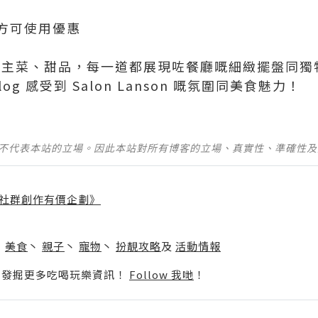
方可使用優惠
菜、主菜、甜品，每一道都展現咗餐廳嘅細緻擺盤同獨
og 感受到 Salon Lanson 嘅氛圍同美食魅力！
並不代表本站的立場。因此本站對所有博客的立場、真實性、準確性
社群創作有價企劃》
】
丶
美食
丶
親子
丶
寵物
丶
扮靚攻略
及
活動情報
p啦！發掘更多吃喝玩樂資訊！
Follow 我哋
！