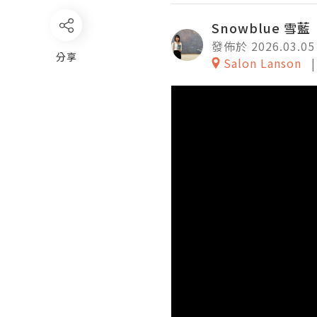
Snowblue 雪藍
發佈於 2026.03.05
分享
Salon Lanson
Video
Player