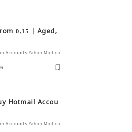
rom 0.15 | Aged,
oo Accounts Yahoo Mail co
people worldwide for pers
respondence, and online a
前
Buy Hotmail Accou
oo Accounts Yahoo Mail co
people worldwide for pers