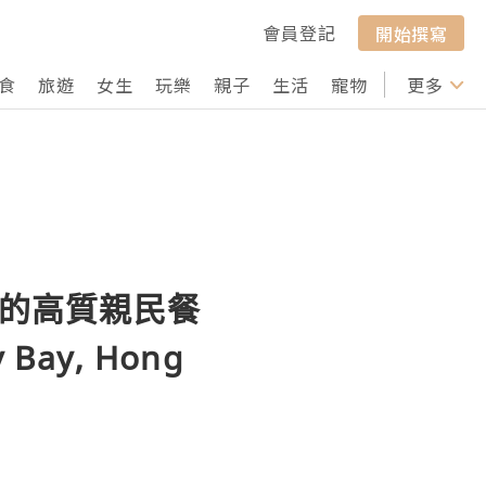
會員登記
開始撰寫
食
旅遊
女生
玩樂
親子
生活
寵物
行山
更多
打卡
內的高質親民餐
y Bay, Hong