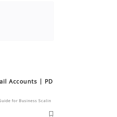
ail Accounts | PD
uide for Business Scalin
: @usagoodservicesit ➤ W
: usagoodservicesit@gmai