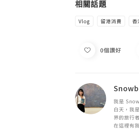
相關話題
Vlog
留港消費
香
0個讚好
Snowb
我是 Snowb
白天，我
界的旅行者。✈
在這裡有