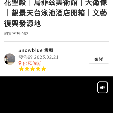
花聖殿｜烏菲茲美術館｜大衛像
｜靚景天台泳池酒店開箱｜文藝
復興發源地
瀏覽次數:962
Snowblue 雪藍
發佈於 2025.02.21
追蹤
佛羅倫斯
Video
Player
HD