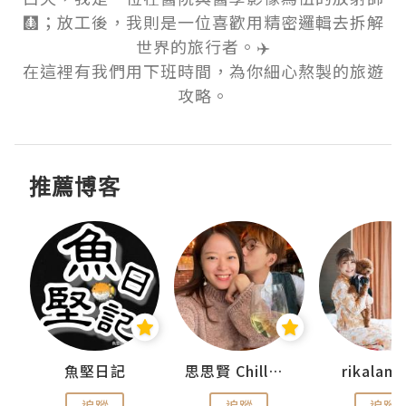
🩻；放工後，我則是一位喜歡用精密邏輯去拆解
世界的旅行者。✈️

在這裡有我們用下班時間，為你細心熬製的旅遊
攻略。
推薦博客
urnal
魚堅日記
思思賢 ChillMyBabe
rikala
追蹤
追蹤
追蹤