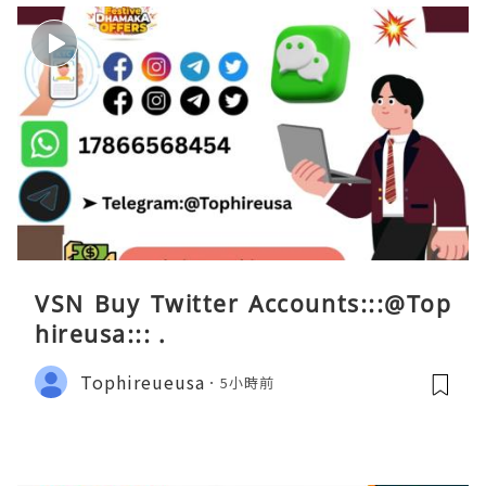
VSN Buy Twitter Accounts:::@Top
hireusa::: .
Tophireueusa
5小時前