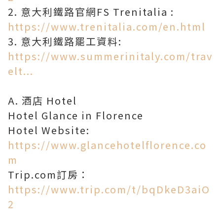
2. 意大利鐵路官網FS Trenitalia :
https://www.trenitalia.com/en.html
3. 意大利鐵路罷工資料:
https://www.summerinitaly.com/trav
elt...
A. 酒店 Hotel
Hotel Glance in Florence
Hotel Website:
https://www.glancehotelflorence.co
m
Trip.com訂房：
https://www.trip.com/t/bqDkeD3aiO
2