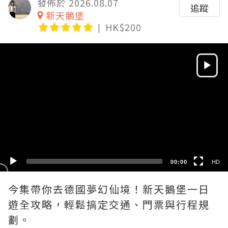
發佈於 2026.08.07
追蹤
新天鵝堡
HK$200
Video
Player
HD
SD
00:00
HD
今集帶你去德國夢幻仙境！新天鵝堡一日
遊全攻略，輕鬆搞定交通、門票與行程規
劃。