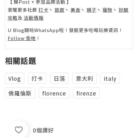
【 睇Post + 參加品牌活動 】
瀏覽更多社群
打卡
丶
旅遊
丶
美食
丶
親子
丶
寵物
丶
扮靚
攻略
及
活動情報
U Blog開咗WhatsApp啦！發掘更多吃喝玩樂資訊！
Follow 我哋
！
相關話題
Vlog
打卡
日落
意大利
italy
佛羅倫斯
florence
firenze
0個讚好