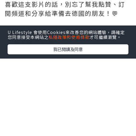
喜歡這支影片的話，別忘了幫我點贊、訂
閱頻道和分享給準備去德國的朋友！💬
📌 實用連結與資訊：
U Lifestyle 會使用Cookies來改善您的網站體驗，請確定
您同意接受本網站之
私隱政策和使用條款
才可繼續瀏覽。
• 官方訂票網站：
https://www.neuschwanstein.de/eng
我已閱讀及同意
lisc...
• 德國鐵路官網（慕尼黑出發交通）：
https://int.bahn.de/en/
*本站之內容由作者所提供，並不代表本站的立場。因此本站對
所有博客的立場、真實性、準確性及完整性不負任何法律責
任。
【 U Creator 招募 】