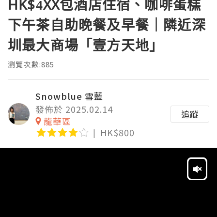
HK$4XX包酒店住宿、咖啡蛋糕
下午茶自助晚餐及早餐｜隣近深
圳最大商場「壹方天地」
瀏覽次數:885
Snowblue 雪藍
發佈於 2025.02.14
追蹤
龍華區
HK$800
Video
Player
HD