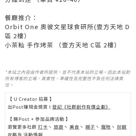
餐廳推介：
Orbit One 奧彼文星球食研所(壹方天地 D
區 2樓）
小茶籼 手作烤茶 （壹方天地 C區 2樓）
*本站之內容由作者所提供，並不代表本站的立場。因此本站對
所有博客的立場、真實性、準確性及完整性不負任何法律責
任。
【 U Creator 招募 】
出Post賺現金獎賞 l
登記《社群創作有價企劃》
【 睇Post + 參加品牌活動 】
瀏覽更多社群
打卡
丶
旅遊
丶
美食
丶
親子
丶
寵物
丶
扮靚
攻略
及
活動情報