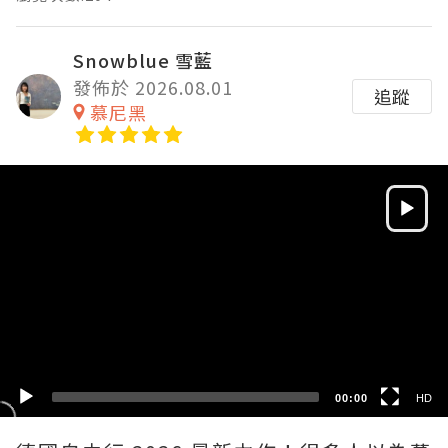
Snowblue 雪藍
發佈於 2026.08.01
追蹤
慕尼黑
Video
Player
HD
SD
00:00
HD