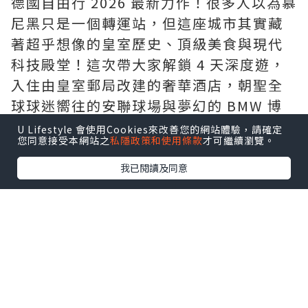
德國自由行 2026 最新力作！很多人以為慕
尼黑只是一個轉運站，但這座城市其實藏
著超乎想像的皇室歷史、頂級美食與現代
科技殿堂！這次帶大家解鎖 4 天深度遊，
入住由皇室郵局改建的奢華酒店，朝聖全
球球迷嚮往的安聯球場與夢幻的 BMW 博
物館，這篇慕尼黑天花板級別的攻略千萬
U Lifestyle 會使用Cookies來改善您的網站體驗，請確定
您同意接受本網站之
私隱政策和使用條款
才可繼續瀏覽。
不要錯過！
我已閱讀及同意
✨ 喜歡這支影片的話，別忘了幫我按讚、
訂閱並開啟小鈴鐺，支持我們繼續拍更多
精彩的歐洲旅遊 VLOG ✈️
慕尼黑旅遊資訊：
機場接送：