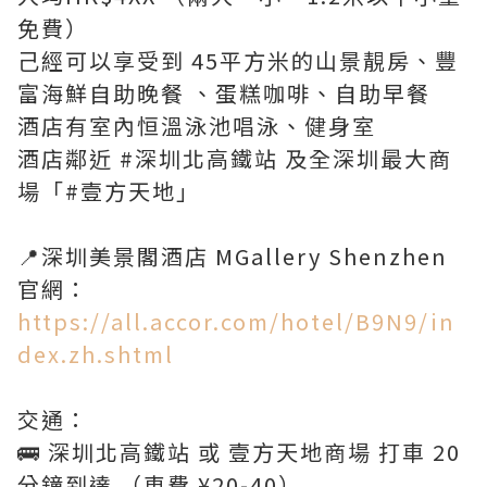
免費）
己經可以享受到 45平方米的山景靚房、豐
富海鮮自助晚餐 、蛋糕咖啡、自助早餐
酒店有室內恒溫泳池唱泳、健身室
酒店鄰近 #深圳北高鐵站 及全深圳最大商
場「#壹方天地」
📍深圳美景閣酒店 MGallery Shenzhen
官網：
https://all.accor.com/hotel/B9N9/in
dex.zh.shtml
交通：
🚌 深圳北高鐵站 或 壹方天地商場 打車 20
分鐘到達 （車費 ¥20-40）