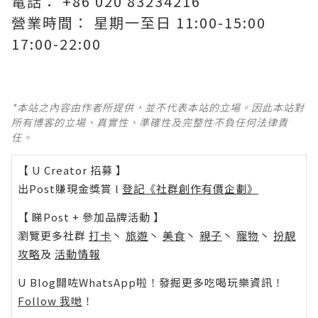
電話： +86 020 83234216
營業時間： 星期一至日 11:00-15:00
17:00-22:00
*本站之內容由作者所提供，並不代表本站的立場。因此本站對
所有博客的立場、真實性、準確性及完整性不負任何法律責
任。
【 U Creator 招募 】
出Post賺現金獎賞 l
登記《社群創作有價企劃》
【 睇Post + 參加品牌活動 】
瀏覽更多社群
打卡
丶
旅遊
丶
美食
丶
親子
丶
寵物
丶
扮靚
攻略
及
活動情報
U Blog開咗WhatsApp啦！發掘更多吃喝玩樂資訊！
Follow 我哋
！