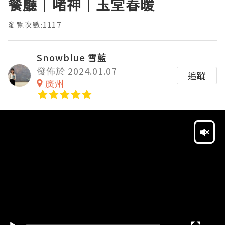
餐廳｜啫神｜玉堂春暖
瀏覽次數:1117
Snowblue 雪藍
發佈於 2024.01.07
追蹤
廣州
Video
Player
HD
SD