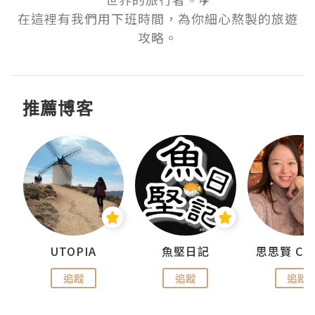
在這裡有我們用下班時間，為你細心熬製的旅遊
攻略。
推薦博客
urnal
UTOPIA
魚堅日記
追蹤
追蹤
追蹤