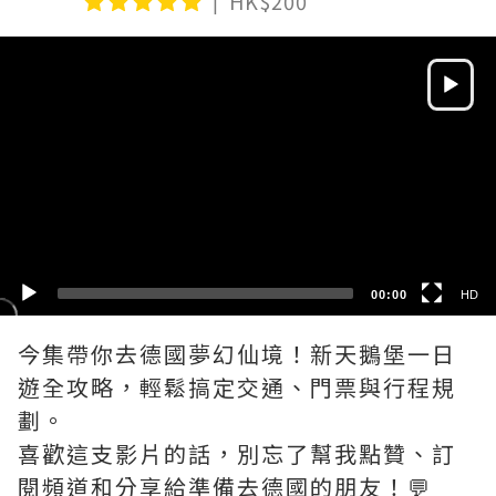
HK$200
Video
Player
HD
SD
00:00
HD
今集帶你去德國夢幻仙境！新天鵝堡一日
遊全攻略，輕鬆搞定交通、門票與行程規
劃。
喜歡這支影片的話，別忘了幫我點贊、訂
閱頻道和分享給準備去德國的朋友！💬