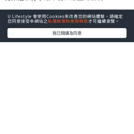
📌 實用連結與資訊：
U Lifestyle 會使用Cookies來改善您的網站體驗，請確定
您同意接受本網站之
私隱政策和使用條款
才可繼續瀏覽。
• 官方訂票網站：
https://www.neuschwanstein.de/eng
我已閱讀及同意
lisc...
• 德國鐵路官網（慕尼黑出發交通）：
https://int.bahn.de/en/
*本站之內容由作者所提供，並不代表本站的立場。因此本站對
所有博客的立場、真實性、準確性及完整性不負任何法律責
任。
【 U Creator 招募 】
出Post賺現金獎賞 l
登記《社群創作有價企劃》
【 睇Post + 參加品牌活動 】