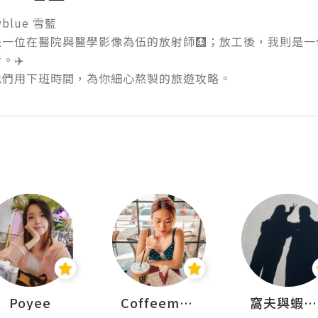
lue 雪藍

是一位在醫院與醫學影像為伍的放射師🩻；放工後，我則是
️

我們用下班時間，為你細心熬製的旅遊攻略。
Poyee
Coffeemeetjojo
窩夫與蝦子餅