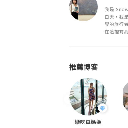
我是 Snowb
白天，我
界的旅行者。✈
在這裡有
推薦博客
Fabrice 嚐味
戀吃車媽媽