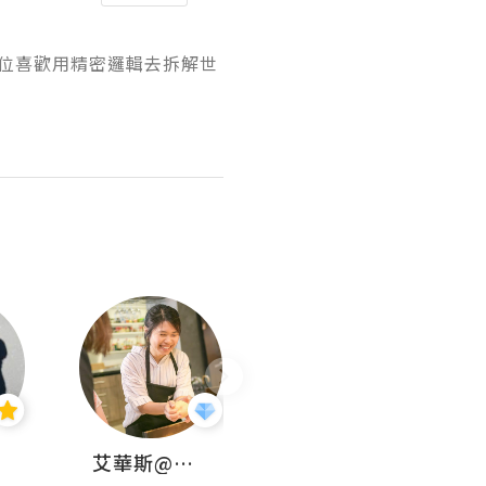
一位喜歡用精密邏輯去拆解世
艾華斯@鄭大小姐工房
KEEP MY FAITH