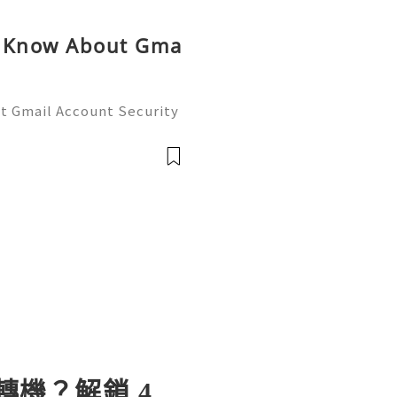
o Know About Gma
t Gmail Account Security
─💥──💥── 🎊✨💥 ❓ Ha
act us anytime for assist
ble 24/7 for
轉機？解鎖 4