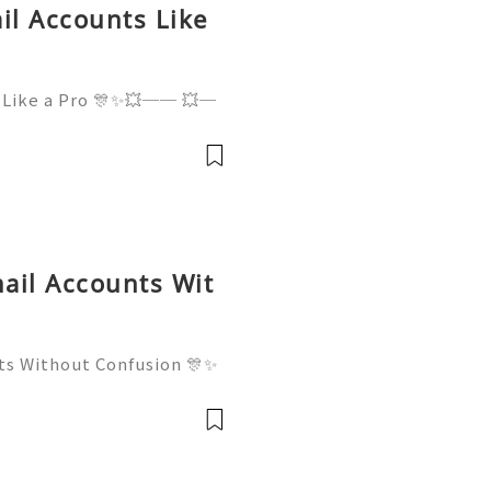
l Accounts Like
 Like a Pro 🎊✨💥── 💥─
✨💥 ❓ Have any questio
 for assistance! ➥ Our su
uick respon
ail Accounts Wit
ts Without Confusion 🎊✨
──💥── 🎊✨💥 ❓ Have a
 us anytime for assistanc
24/7 for qui