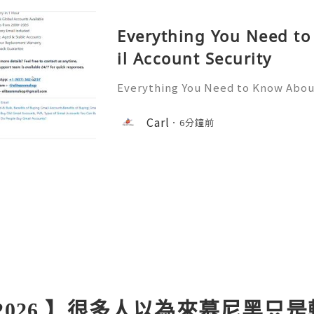
Everything You Need t
il Account Security
Everything You Need to Know Abou
🎊✨💥── 💥── 💥── 🎊✨── 💥─
ve any questions? Feel free to cont
Carl
6分鐘前
ance! ➥ Our support team is availa
2026 】很多人以為來慕尼黑只是