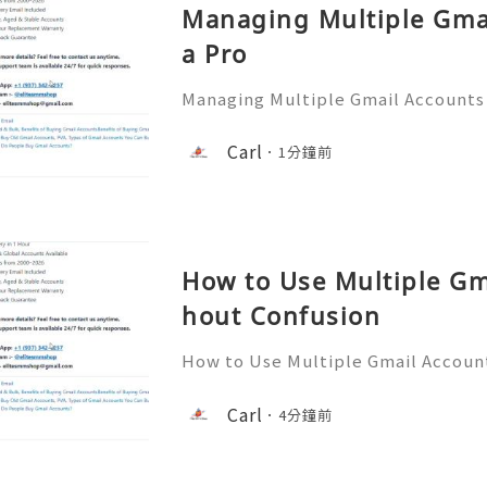
Managing Multiple Gmai
a Pro
Managing Multiple Gmail Accounts
─ 💥── 🎊✨── 💥──💥──💥── 🎊
ns? Feel free to contact us anytime
Carl
1分鐘前
pport team is available 24/7 for q
How to Use Multiple Gm
hout Confusion
How to Use Multiple Gmail Accoun
💥── 💥── 💥── 🎊✨── 💥──💥
ny questions? Feel free to contact
Carl
4分鐘前
e! ➥ Our support team is available 