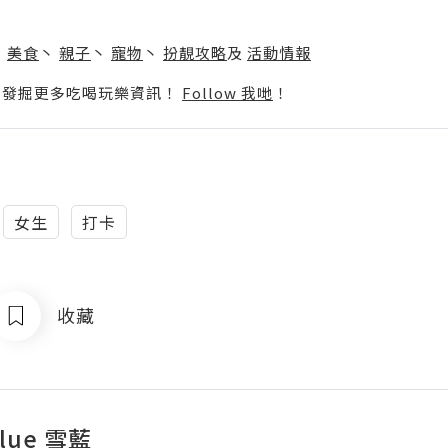
】
丶
美食
丶
親子
丶
寵物
丶
扮靚攻略
及
活動情報
p啦！發掘更多吃喝玩樂資訊！
Follow 我哋
！
女生
打卡
收藏
lue 雪藍