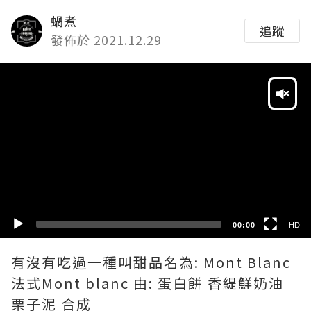
蝸煮
追蹤
發佈於 2021.12.29
Video
Player
HD
SD
00:00
HD
有沒有吃過一種叫甜品名為: Mont Blanc
法式Mont blanc 由: 蛋白餅 香緹鮮奶油
栗子泥 合成