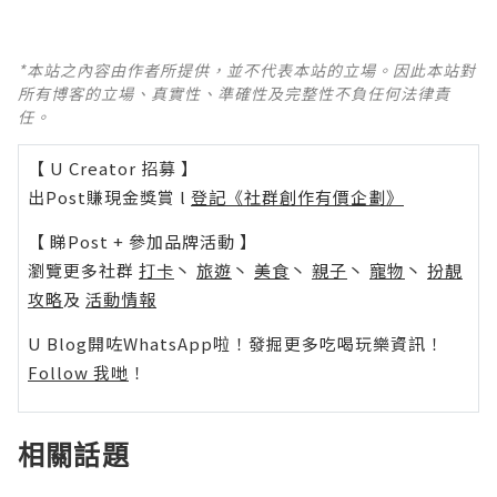
*本站之內容由作者所提供，並不代表本站的立場。因此本站對
所有博客的立場、真實性、準確性及完整性不負任何法律責
任。
【 U Creator 招募 】
出Post賺現金獎賞 l
登記《社群創作有價企劃》
【 睇Post + 參加品牌活動 】
瀏覽更多社群
打卡
丶
旅遊
丶
美食
丶
親子
丶
寵物
丶
扮靚
攻略
及
活動情報
U Blog開咗WhatsApp啦！發掘更多吃喝玩樂資訊！
Follow 我哋
！
相關話題