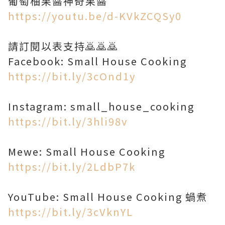
https://youtu.be/d-KVkZCQSy0
請訂閱以表支持🙇🙇🙇
https://bit.ly/3cOnd1y
https://bit.ly/3hli98v
https://bit.ly/2LdbP7k
https://bit.ly/3cVknYL