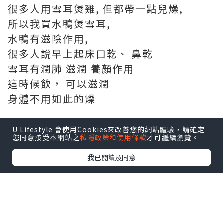
很多人用雪耳煲雞, 但都帶一點兒燥,
所以我買水鴨煲雪耳,
水鴨有滋陰作用,
很多人說早上起床口乾、 鼻乾
雪耳有潤肺 滋潤 養顏作用
這時候飲， 可以滋潤
身體不用如此的燥
份量: 3 - 4 人
U Lifestyle 會使用Cookies來改善您的網站體驗，請確定
您同意接受本網站之
私隱政策和使用條款
才可繼續瀏覽。
烹調時間: 1小時 20 分鐘
我已閱讀及同意
材料:
1 個 (30g) 漳州雪耳
1 隻 (380g) 急凍水鴨
300 g 豬脊骨