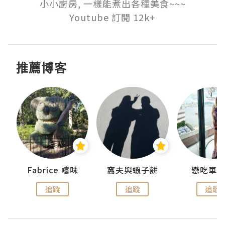
小小廚房, 一樣能煮出各種美食~~~

Youtube 訂閱 12k+
推薦博客
Fabrice 嚐味
窩夫與蝦子餅
戀吃車
追蹤
追蹤
追蹤