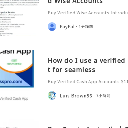
d Wise Accounts
Buy Verified Wise Accounts Introdu
nown as Transferwise) In today's 
y, sending money across borders ha
PayPal
1分鐘前
r Wise, the innovative p
How do I use a verifie
t for seamless
Buy Verified Cash App Accounts $11
e: $110.00 through $699.00 Buy Ver
r Sale | Fast Delivery Available Are
Luis Brown56
7小時前
fied Cash App Accou