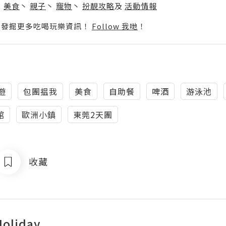
丶
美食
丶
親子
丶
寵物
丶
扮靚攻略
及
活動情報
p啦！發掘更多吃喝玩樂資訊！
Follow 我哋
！
遊
包團揾我
美食
自助餐
啤酒
游泳池
館
歐洲小鎮
東莞2天團
收藏
Holiday