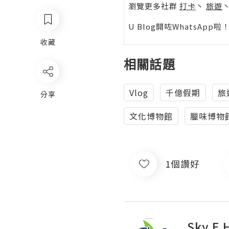
瀏覽更多社群
打卡
丶
旅遊
U Blog開咗WhatsAp
收藏
相關話題
Vlog
千億假期
旅
分享
文化博物館
臘味博物
1個讚好
Sky E 