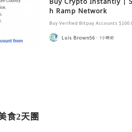
Buy Crypto Instantly | 
h Ramp Network
Buy Verified Bitpay Accounts $100.
$100.00 through $190.00 Buy verifi
to-Use Verified BitPay Accounts On
Luis Brown56
7小時前
ccounts for fast, secu
美食2天團