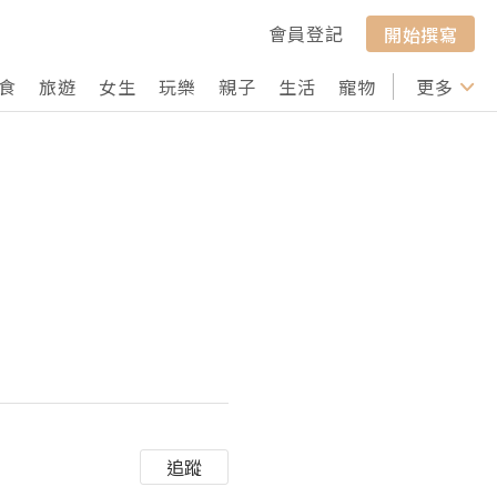
會員登記
開始撰寫
食
旅遊
女生
玩樂
親子
生活
寵物
行山
更多
打卡
追蹤