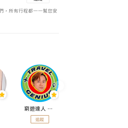
們，所有行程都一一幫您安
窮遊達人 Mr.TravelGenius
曳豬歎世界
追蹤
追蹤