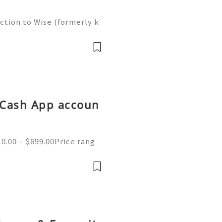
ction to Wise (formerly k
fast-paced, global econom
s never been easier. Ente
d Cash App accoun
0.00 – $699.00Price rang
ified Cash App Accounts fo
 you afraid to buy our Veri