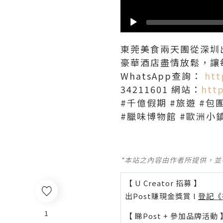
東莞美食兩天團從深圳
豪華酒店盡情放鬆，讓
WhatsApp查詢：
htt
34211601 網站：
htt
#千億假期 #旅遊 #包
#臘味博物館 #歐洲小鎮
*本站之內容由作者所提供，
【 U Creator 招募 】
出Post賺現金獎賞 l
登記《
1
【 睇Post + 參加品牌活動 