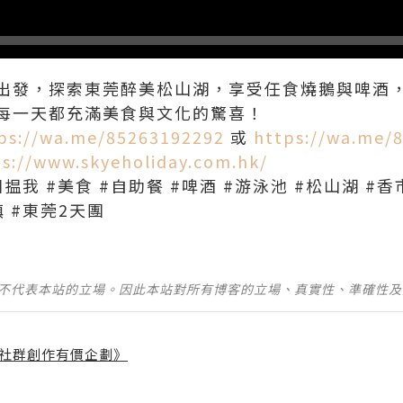
出發，探索東莞醉美松山湖，享受任食燒鵝與啤酒
每一天都充滿美食與文化的驚喜！
ps://wa.me/85263192292
或
https://wa.me/
ps://www.skyeholiday.com.hk/
團揾我 #美食 #自助餐 #啤酒 #游泳池 #松山湖 #
 #東莞2天團
並不代表本站的立場。因此本站對所有博客的立場、真實性、準確性
社群創作有價企劃》
】