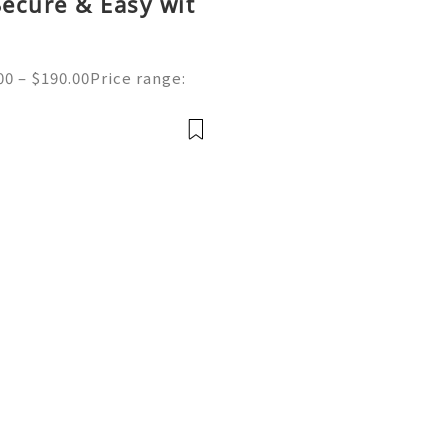
Secure & Easy wit
00 – $190.00Price range:
ed Bitpay Accounts Ready-
line Buy verified Bitpay A