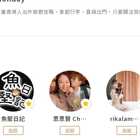
大量香港人出外旅遊攻略，拿起行李，直接出門，只要關注我
魚堅日記
思思賢 ChillMyBabe
rikalammm
追蹤
追蹤
追蹤