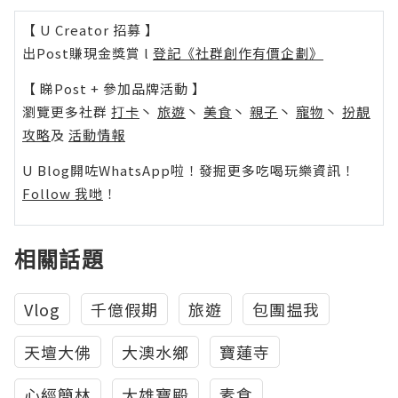
【 U Creator 招募 】
出Post賺現金獎賞 l
登記《社群創作有價企劃》
【 睇Post + 參加品牌活動 】
瀏覽更多社群
打卡
丶
旅遊
丶
美食
丶
親子
丶
寵物
丶
扮靚
攻略
及
活動情報
U Blog開咗WhatsApp啦！發掘更多吃喝玩樂資訊！
Follow 我哋
！
相關話題
Vlog
千億假期
旅遊
包團揾我
天壇大佛
大澳水鄉
寶蓮寺
心經簡林
大雄寶殿
素食