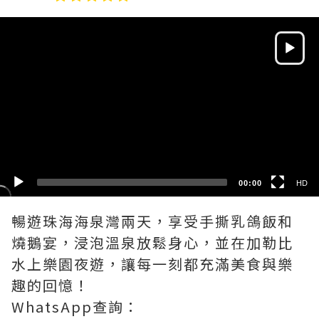
Video
Player
HD
SD
00:00
HD
暢遊珠海海泉灣兩天，享受手撕乳鴿飯和
燒鵝宴，浸泡溫泉放鬆身心，並在加勒比
水上樂園夜遊，讓每一刻都充滿美食與樂
趣的回憶！
WhatsApp查詢：