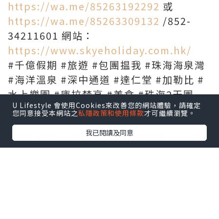
https://wa.me/85263192292
或
https://wa.me/85263309132
/852-
34211601 網站：
https://www.skyeholiday.com.hk/
#千億假期 #旅遊 #包團揾我 #珠海海泉灣
#海洋溫泉 #深中通道 #達仁堂 #加勒比 #
水上樂園 #庫拉梵高 #美食 #珠海2天團
U Lifestyle 會使用Cookies來改善您的網站體驗，請確定
您同意接受本網站之
私隱政策和使用條款
才可繼續瀏覽。
我已閱讀及同意
*本站之內容由作者所提供，並不代表本站的立場。因此本站對
所有博客的立場、真實性、準確性及完整性不負任何法律責
任。
【 U Creator 招募 】
出Post賺現金獎賞 l
登記《社群創作有價企劃》
【 睇Post + 參加品牌活動 】