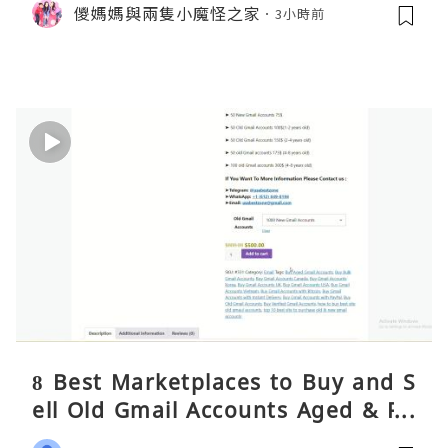
儍媽媽與兩隻小魔怪之家
3小時前
8 Best Marketplaces to Buy and S
ell Old Gmail Accounts Aged & PV
A Safely (Any Country) – 2026 Gui