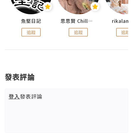
urnal
魚堅日記
思思賢 ChillMyBabe
rikala
追蹤
追蹤
追蹤
發表評論
登入
發表評論