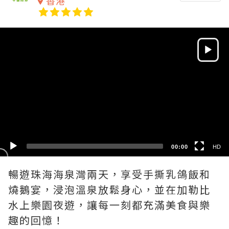
香港
Video
Player
HD
SD
00:00
HD
暢遊珠海海泉灣兩天，享受手撕乳鴿飯和
燒鵝宴，浸泡溫泉放鬆身心，並在加勒比
水上樂園夜遊，讓每一刻都充滿美食與樂
趣的回憶！