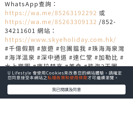
WhatsApp查詢：
https://wa.me/85263192292
或
https://wa.me/85263309132
/852-
34211601 網站：
https://www.skyeholiday.com.hk/
#千億假期 #旅遊 #包團揾我 #珠海海泉灣
#海洋溫泉 #深中通道 #達仁堂 #加勒比 #
水上樂園 #庫拉梵高 #美食 #珠海2天團
U Lifestyle 會使用Cookies來改善您的網站體驗，請確定
您同意接受本網站之
私隱政策和使用條款
才可繼續瀏覽。
我已閱讀及同意
*本站之內容由作者所提供，並不代表本站的立場。因此本站對
所有博客的立場、真實性、準確性及完整性不負任何法律責
任。
【 U Creator 招募 】
出Post賺現金獎賞 l
登記《社群創作有價企劃》