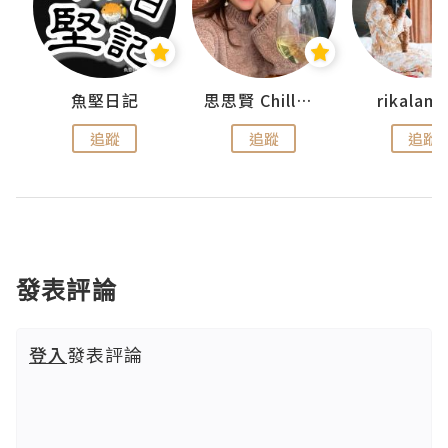
urnal
魚堅日記
思思賢 ChillMyBabe
rikala
追蹤
追蹤
追蹤
發表評論
登入
發表評論