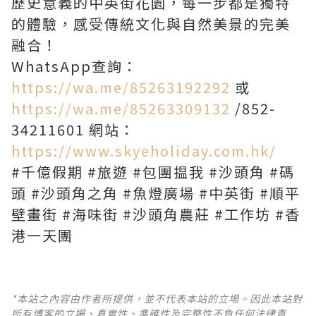
歷史意義的中英街花園，每一步都是獨特
的體驗，感受傳統文化與自然美景的完美
融合！
WhatsApp查詢：
https://wa.me/85263192292
或
https://wa.me/85263309132
/852-
34211601 網站：
https://www.skyeholiday.com.hk/
#千億假期 #旅遊 #包團揾我 #沙頭角 #碼
頭 #沙頭角之角 #魚燈廣場 #中英街 #順平
壁畫街 #海味街 #沙頭角農莊 #工作坊 #香
港一天團
*本站之內容由作者所提供，並不代表本站的立場。因此本站對
所有博客的立場、真實性、準確性及完整性不負任何法律責