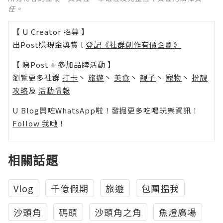
任。
【 U Creator 招募 】
出Post賺現金獎賞 l
登記《社群創作有價企劃》
【 睇Post + 參加品牌活動 】
瀏覽更多社群
打卡
丶
旅遊
丶
美食
丶
親子
丶
寵物
丶
扮靚
攻略
及
活動情報
U Blog開咗WhatsApp啦！發掘更多吃喝玩樂資訊！
Follow 我哋
！
相關話題
Vlog
千億假期
旅遊
包團揾我
沙頭角
碼頭
沙頭角之角
魚燈廣場