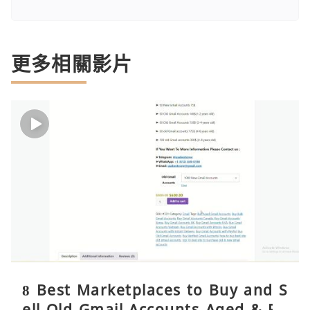
更多相關影片
8 Best Marketplaces to Buy and S
ell Old Gmail Accounts Aged & PV