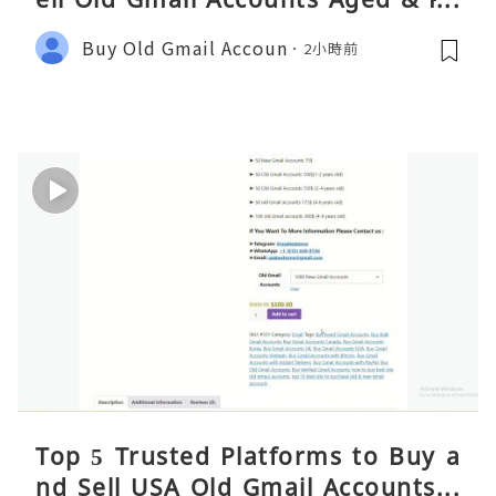
A Safely (Any Country) – 2026 Gui
Buy Old Gmail Accoun
2小時前
de
Top 5 Trusted Platforms to Buy a
nd Sell USA Old Gmail Accounts S