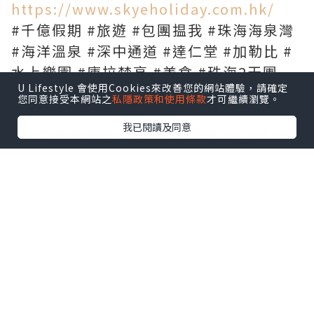
https://www.skyeholiday.com.hk/
#千億假期 #旅遊 #包團揾我 #珠海海泉灣
#海洋溫泉 #深中通道 #達仁堂 #加勒比 #
水上樂園 #庫拉梵高 #美食 #珠海2天團
U Lifestyle 會使用Cookies來改善您的網站體驗，請確定
您同意接受本網站之
私隱政策和使用條款
才可繼續瀏覽。
我已閱讀及同意
*本站之內容由作者所提供，並不代表本站的立場。因此本站對
所有博客的立場、真實性、準確性及完整性不負任何法律責
任。
【 U Creator 招募 】
出Post賺現金獎賞 l
登記《社群創作有價企劃》
【 睇Post + 參加品牌活動 】
瀏覽更多社群
打卡
丶
旅遊
丶
美食
丶
親子
丶
寵物
丶
扮靚
攻略
及
活動情報
U Blog開咗WhatsApp啦！發掘更多吃喝玩樂資訊！