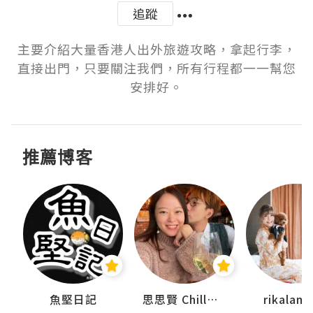
追蹤
主要介紹大量香港人出外旅遊攻略，拿起行李，
直接出門，只要關注我們，所有行程都一一幫您
安排好。
推薦博客
urnal
魚堅日記
思思賢 ChillMyBabe
rikala