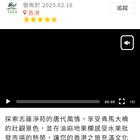
發佈於 2025.02.16
追蹤
香港
Video
Player
HD
SD
00:00
HD
探索志蓮淨苑的唐代風情，享受青馬大橋
的壯觀景色，並在油麻地果欄感受水果批
發市場的熱鬧，讓您的香港之旅充滿文化