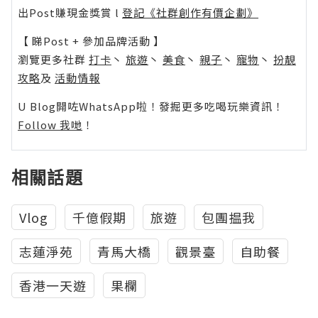
出Post賺現金獎賞 l
登記《社群創作有價企劃》
【 睇Post + 參加品牌活動 】
瀏覽更多社群
打卡
丶
旅遊
丶
美食
丶
親子
丶
寵物
丶
扮靚
攻略
及
活動情報
U Blog開咗WhatsApp啦！發掘更多吃喝玩樂資訊！
Follow 我哋
！
相關話題
Vlog
千億假期
旅遊
包團揾我
志蓮淨苑
青馬大橋
觀景臺
自助餐
香港一天遊
果欄