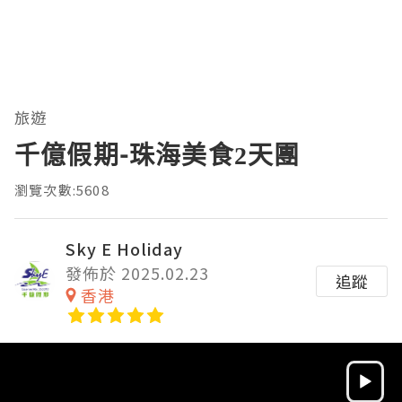
旅遊
千億假期-珠海美食2天團
瀏覽次數:5608
Sky E Holiday
發佈於 2025.02.23
追蹤
香港
Video
Player