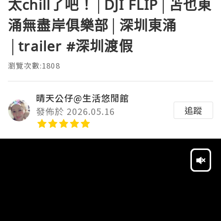
太chill了吧！│DJI FLIP│苫也東
涌無盡岸俱樂部│深圳東涌
│trailer #深圳渡假
瀏覽次數:1808
晴天公仔@生活悠閒館
追蹤
發佈於 2026.05.16
Video
Player
HD
SD