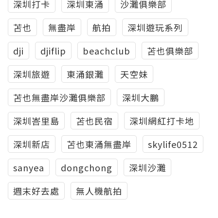
深圳打卡
深圳東涌
沙灘俱樂部
苫也
無盡岸
航拍
深圳遊玩系列
dji
djiflip
beachclub
苫也俱樂部
深圳旅遊
東涌銀灘
天空妹
苫也無盡岸沙灘俱樂部
深圳大鵬
深圳峇里島
苫也民宿
深圳網紅打卡地
深圳新店
苫也東涌無盡岸
skylife0512
sanyea
dongchong
深圳沙灘
週末好去處
無人機航拍