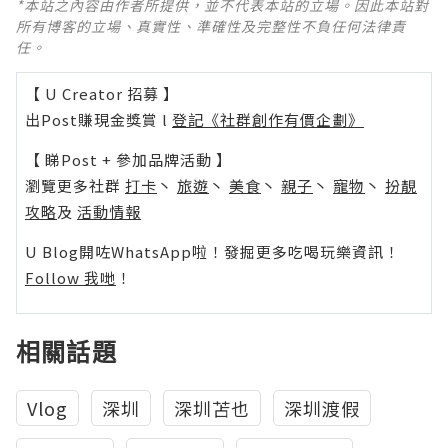
*本站之內容由作者所提供，並不代表本站的立場。因此本站對
所有博客的立場、真實性、準確性及完整性不負任何法律責
任。
【 U Creator 招募 】
出Post賺現金獎賞 l
登記《社群創作有價企劃》
【 睇Post + 參加品牌活動 】
瀏覽更多社群
打卡
丶
旅遊
丶
美食
丶
親子
丶
寵物
丶
扮靚
攻略
及
活動情報
U Blog開咗WhatsApp啦！發掘更多吃喝玩樂資訊！
Follow 我哋
！
相關話題
Vlog
深圳
深圳苫也
深圳渡假