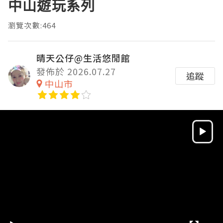
中山遊玩系列
瀏覽次數:464
晴天公仔@生活悠閒館
發佈於 2026.07.27
追蹤
中山市
Video
Player
HD
SD