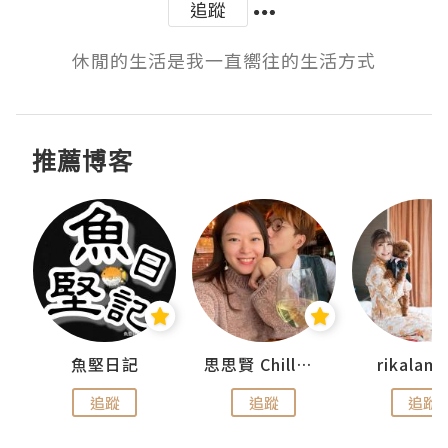
追蹤
休閒的生活是我一直嚮往的生活方式
推薦博客
urnal
魚堅日記
思思賢 ChillMyBabe
rikala
追蹤
追蹤
追蹤