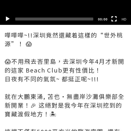
00:00
HD
嘩嘩嘩~!!深圳竟然還藏着這樣的“世外桃
源”！ 😱
😱不用飛去峇里島，去深圳今年4月才新開
的這家 Beach Club更有性價比！
日夜有不同的氣氛~ 都挺正呢~!!!
就在大鵬東涌, 苫也·無盡岸沙灘俱樂部全
新開業！🎉 这絕對是我今年在深圳挖到的
寶藏渡假地方！🏝️