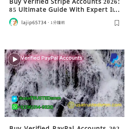
Buy Verified Stripe Accounts 2026:
85 Ultimate Guide With Expert Ins
ights
lajip65734
1分鐘前
Buy Verified PayPal Accounts 202