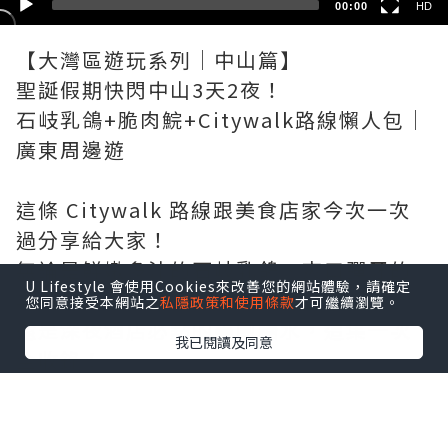
00:00
HD
【大灣區遊玩系列│中山篇】
聖誕假期快閃中山3天2夜！
石岐乳鴿+脆肉鯇+Citywalk路線懶人包｜
廣東周邊遊
這條 Citywalk 路線跟美食店家今次一次
過分享給大家！
無論是鮮嫩多汁的石岐乳鴿、爽口彈牙的
U Lifestyle 會使用Cookies來改善您的網站體驗，請確定
丰裕灣脆肉鯇，
您同意接受本網站之
私隱政策和使用條款
才可繼續瀏覽。
還是深夜酒店必點的美團糖水，這集一次
我已閱讀及同意
全收錄！
喜愛狗狗的你們，就不要錯過片中的狗狗
CAFE 啦~!!