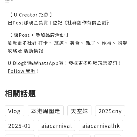
任。
【 U Creator 招募 】
出Post賺現金獎賞 l
登記《社群創作有價企劃》
【 睇Post + 參加品牌活動 】
瀏覽更多社群
打卡
丶
旅遊
丶
美食
丶
親子
丶
寵物
丶
扮靚
攻略
及
活動情報
U Blog開咗WhatsApp啦！發掘更多吃喝玩樂資訊！
Follow 我哋
！
相關話題
Vlog
本港周圍走
天空妹
2025cny
2025-01
aiacarnival
aiacarnivalhk