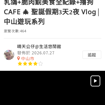
乳鴿+脆肉鯇美食全紀錄+擼狗
CAFE 🎄 聖誕假期3天2夜 Vlog│
中山遊玩系列
瀏覽次數:464
晴天公仔@生活悠閒館
發佈於 2026.07.27
追蹤
中山市
Video
Player
HD