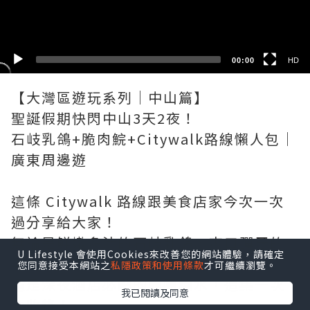
SD
00:00
HD
【大灣區遊玩系列│中山篇】
聖誕假期快閃中山3天2夜！
石岐乳鴿+脆肉鯇+Citywalk路線懶人包｜
廣東周邊遊
這條 Citywalk 路線跟美食店家今次一次
過分享給大家！
無論是鮮嫩多汁的石岐乳鴿、爽口彈牙的
U Lifestyle 會使用Cookies來改善您的網站體驗，請確定
丰裕灣脆肉鯇，
您同意接受本網站之
私隱政策和使用條款
才可繼續瀏覽。
還是深夜酒店必點的美團糖水，這集一次
我已閱讀及同意
全收錄！