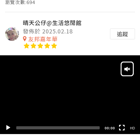
瀏覽次數:694
晴天公仔@生活悠閒館
發佈於 2025.02.18
追蹤
友邦嘉年華
Video
Player
HD
SD
00:00
HD