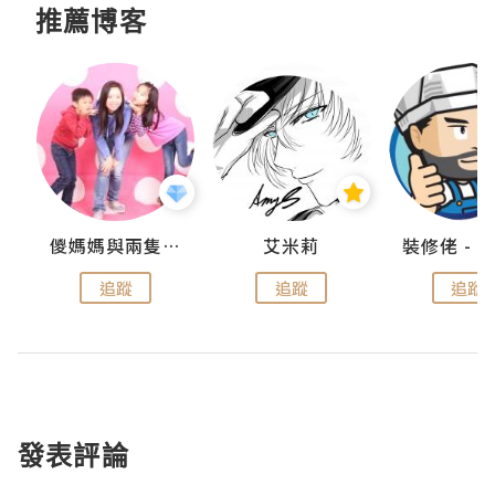
推薦博客
點滴
儍媽媽與兩隻小魔怪之家
艾米莉
追蹤
追蹤
追蹤
發表評論