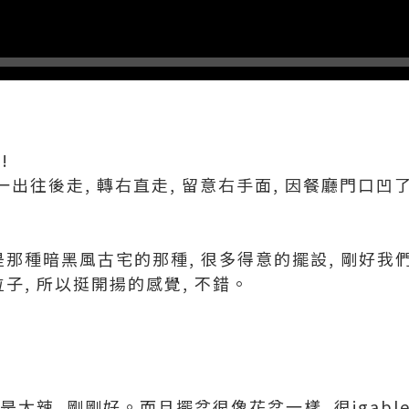
!
一出往後走, 轉右直走, 留意右手面, 因餐廳門口凹
是那種暗黑風古宅的那種, 很多得意的擺設, 剛好我們
子, 所以挺開揚的感覺, 不錯。
不是太辣, 剛剛好。而且擺盆很像花盆一樣, 很igabl