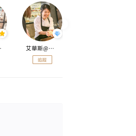
jojo
艾華斯@鄭大小姐工房
KEEP MY FAITH
追蹤
追蹤