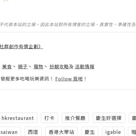
並不代表本站的立場。因此本站對所有博客的立場、真實性、準確性
社群創作有價企劃》
】
丶
美食
丶
親子
丶
寵物
丶
扮靚攻略
及
活動情報
p啦！發掘更多吃喝玩樂資訊！
Follow 我哋
！
hkrestaurant
打卡
推介餐廳
慶生好選擇
saiwan
西環
香港大學站
慶生
igable