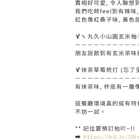
賣相好可愛, 令人聯想到
我們吃時feel到有辣味
紅色像紅桑子味, 黃色
🍹🍡丸久小山圓玄米
－－－－－－－－－－
朋友說飲到有玄米茶味道
🍹抹茶草莓梳打 (忘了
－－－－－－－－－－
有抹茶味, 杯底有一層
這餐廳環境真的挺有特色
不妨一試。
** 記住要預訂枱吖~!!
➡️
https://bit.ly/3