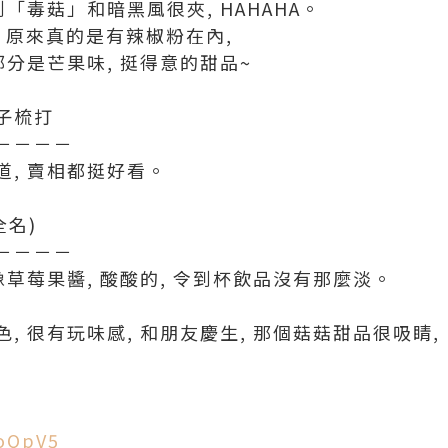
「毒菇」和暗黑風很夾, HAHAHA。
, 原來真的是有辣椒粉在內,
部分是芒果味, 挺得意的甜品~
柚子梳打
－－－－
, 賣相都挺好看。
全名)
－－－－
像草莓果醬, 酸酸的, 令到杯飲品沒有那麼淡。
, 很有玩味感, 和朋友慶生, 那個菇菇甜品很吸睛,
WoQpV5