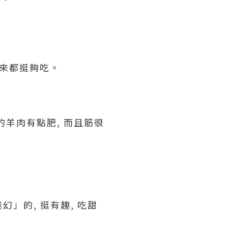
原來都挺夠吃。
的羊肉有點肥, 而且筋很
迷幻」的, 挺有趣, 吃甜