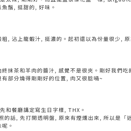
魚鬚, 挺甜的, 好味。
般粗, 沾上龍蝦汁, 挺濃的。起初還以為份量很少, 
始終抹茶和羊肉的醬汁, 感覺不是很夾。剛好我們吃
但有部分燒得剛剛好的位置, 肉又很腍喎~
預先和餐廳講定寫生日字樣, THX。
們拍照的話, 先打開透明盤, 原來有煙燻出來, 所以是「
味呢。