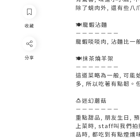
除了蜆肉外, 還有些八爪
🍽️龍蝦沾麵
收藏
－－－－－－－
龍蝦啖啖肉, 沾麵比一
🍽️抹茶燒羊架
分享
－－－－－－－
這道菜略為一般, 可能
多, 所以吃著有點韌。
🍮迷幻蘑菇
－－－－－－－
重點甜品, 朋友生日, 
上菜時, staff叫我
品時, 都吃到有點煙燻