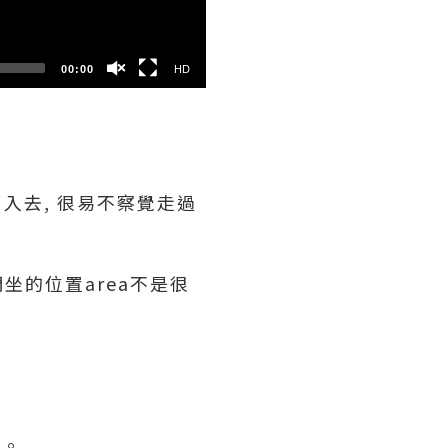
00:00
HD
了入去, 很易不察覺走過
坐的位置area不是很
e。