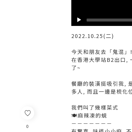
2022.10.25(二)
今天和朋友去「鬼混」!
在香港大學站B2出口, 
了~
餐廳的裝潢挺吸引我, 
多人, 而且一邊是梳化位
我們叫了幾樣菜式
🍽️麻辣凍的蜆
－－－－－－－
0
有驚喜, 味道小小麻, 