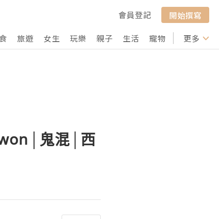
會員登記
開始撰寫
食
旅遊
女生
玩樂
親子
生活
寵物
行山
更多
打卡
won│鬼混│西