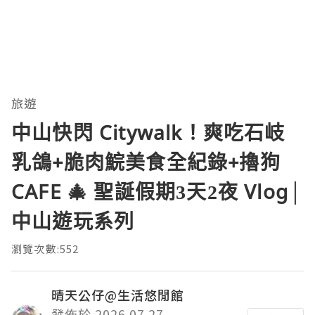
旅遊
中山快閃 Citywalk！爽吃石岐
乳鴿+脆肉鯇美食全紀錄+擼狗
CAFE 🎄 聖誕假期3天2夜 Vlog│
中山遊玩系列
瀏覽次數:552
晴天公仔@生活悠閒館
發佈於 2026.07.27