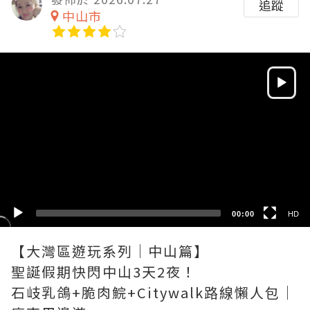
追蹤
中山市
Video
Player
HD
SD
00:00
HD
【大灣區遊玩系列│中山篇】
聖誕假期快閃中山3天2夜！
石岐乳鴿+脆肉鯇+Citywalk路線懶人包｜