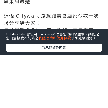
廣東周邊遊
這條 Citywalk 路線跟美食店家今次一次
過分享給大家！
無論是鮮嫩多汁的石岐乳鴿、爽口彈牙的
U Lifestyle 會使用Cookies來改善您的網站體驗，請確定
丰裕灣脆肉鯇，
您同意接受本網站之
私隱政策和使用條款
才可繼續瀏覽。
還是深夜酒店必點的美團糖水，這集一次
我已閱讀及同意
全收錄！
喜愛狗狗的你們，就不要錯過片中的狗狗
CAFE 啦~!!
----------------------------------------------
-----
HELLO 我是天空妹~!!!!
遲來的 Vlog 終於剪好，這次和家人來出走