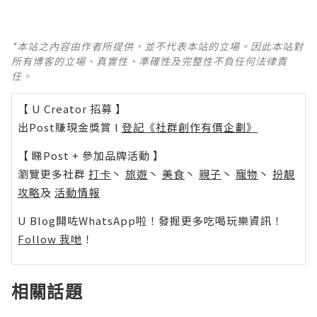
*本站之內容由作者所提供，並不代表本站的立場。因此本站對
所有博客的立場、真實性、準確性及完整性不負任何法律責
任。
【 U Creator 招募 】
出Post賺現金獎賞 l
登記《社群創作有價企劃》
【 睇Post + 參加品牌活動 】
瀏覽更多社群
打卡
丶
旅遊
丶
美食
丶
親子
丶
寵物
丶
扮靚
攻略
及
活動情報
U Blog開咗WhatsApp啦！發掘更多吃喝玩樂資訊！
Follow 我哋
！
相關話題