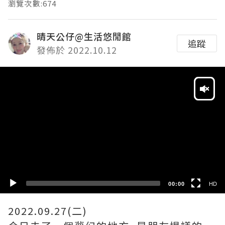
瀏覽次數:674
晴天公仔@生活悠閒館
追蹤
發佈於 2022.10.12
Video
Player
HD
SD
00:00
HD
2022.09.27(二)