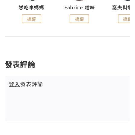
戀吃車媽媽
Fabrice 嚐味
窩夫與蝦
追蹤
追蹤
追蹤
發表評論
登入
發表評論