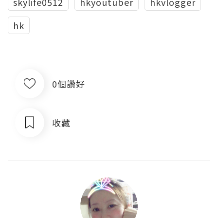
skylife0512
hkyoutuber
hkvlogger
hk
0個讚好
收藏