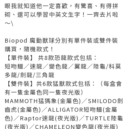
眼我就知道他一定喜歡，有驚喜、有得拼
砌、還可以學習中英文生字！一齊去片啦
～\
Biopod 魔動獸球分別有單件裝或雙件裝
購買，隨機款式！
【單件裝】 共8款恐龍款式包括：
短吻鱷／速龍／變色龍／翼龍／陸龜/科莫
多龍/劍龍/三角龍
【雙件裝】共6款猛獸款式包括：（每盒會
有一隻金屬色同一隻夜光版）
MAMMOTH猛獁象(金屬色)／SMILODO劍
齒虎(金屬色)／ALLIGATOR短吻鱷(金屬
色)／Raptor速龍(夜光版)／TURTLE陸龜
(夜光版)／CHAMELEON變色龍(夜光版)