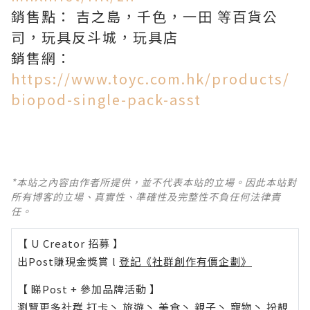
銷售點： 吉之島，千色，一田 等百貨公
司，玩具反斗城，玩具店
銷售網：
https://www.toyc.com.hk/products/
biopod-single-pack-asst
*本站之內容由作者所提供，並不代表本站的立場。因此本站對
所有博客的立場、真實性、準確性及完整性不負任何法律責
任。
【 U Creator 招募 】
出Post賺現金獎賞 l
登記《社群創作有價企劃》
【 睇Post + 參加品牌活動 】
瀏覽更多社群
打卡
丶
旅遊
丶
美食
丶
親子
丶
寵物
丶
扮靚