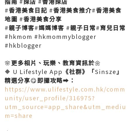
指南
#
探店
#
香港探店
#
香港美食日記
#
香港美食推介
#
香港美食
地圖
#
香港美食分享
#
親子博客
#
媽媽博客
#
親子日常
#
育兒日常
#hkmom #hkmommyblogger
#hkblogger
🌸
更多相片、玩樂、教育資訊於
🌼
🔶 U Lifestyle App
《社群》「
Sinsze
」
精選分享
😋
即攞攻略
➡️
：
https://www.ulifestyle.com.hk/comm
unity/user_profile/316975?
utm_source=app_share&utm_mediu
m=share