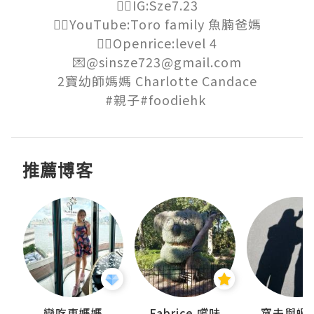
👉🏻IG:Sze7.23

👉🏻YouTube:Toro family 魚腩爸媽

👉🏻Openrice:level 4

💌@sinsze723@gmail.com

2寶幼師媽媽 Charlotte Candace

#親子#foodiehk 
推薦博客
戀吃車媽媽
Fabrice 嚐味
窩夫與蝦