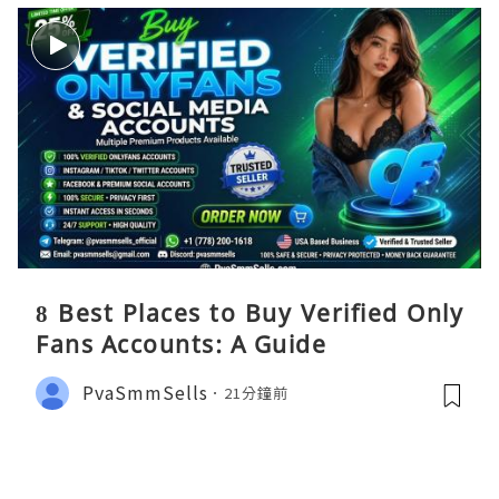
8 Best Places to Buy Verified Only
Fans Accounts: A Guide
PvaSmmSells
21分鐘前