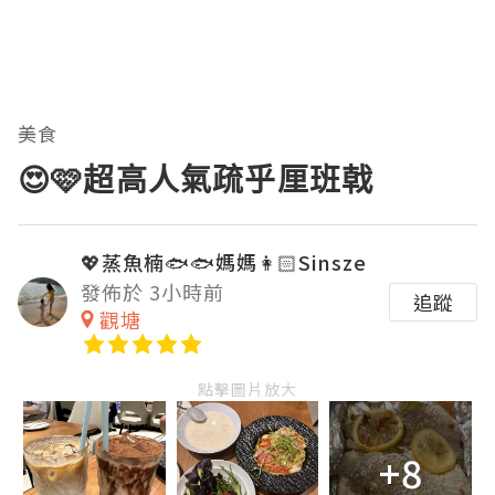
美食
😍🩷超高人氣疏乎厘班戟
💖蒸魚楠🐟🐟媽媽👩🏻Sinsze
發佈於 3小時前
追蹤
觀塘
點擊圖片放大
+8