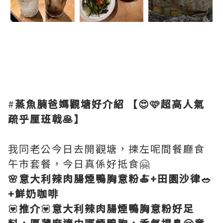
#
蒸魚腩爸媽觀塘好介紹
【😍🩷超高人氣
疏乎厘班戟🥞】
我同老公今日去開觀塘，揀左呢間餐廳食
午市套餐，今日真係好抵食🤗
🌸意大利辣肉腸煙鴨胸意粉🍝+田園沙律🥗
+鮮奶咖啡
💟
推介
💟
意大利辣肉腸煙鴨胸意粉好足