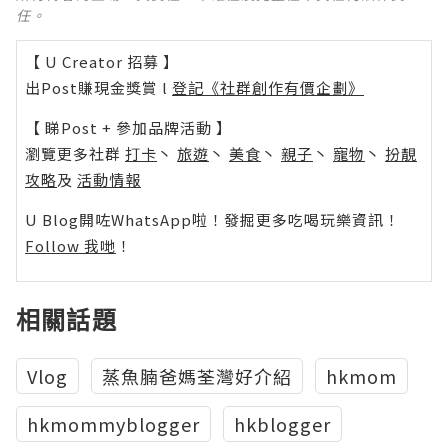
任。
【 U Creator 招募 】
出Post賺現金獎賞 l
登記《社群創作有價企劃》
【 睇Post + 參加品牌活動 】
瀏覽更多社群
打卡
丶
旅遊
丶
美食
丶
親子
丶
寵物
丶
扮靚
攻略
及
活動情報
U Blog開咗WhatsApp啦！發掘更多吃喝玩樂資訊！
Follow 我哋
！
相關話題
Vlog
蒸魚腩爸媽荃灣好介紹
hkmom
hkmommyblogger
hkblogger