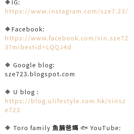
🔶IG:
https://www.instagram.com/sze7.23/
🔶Facebook:
https://www.facebook.com/sin.sze72
3?mibextid=LQQJ4d
🔶 Google blog:
sze723.blogspot.com
🔶 U blog :
https://blog.ulifestyle.com.hk/sinsz
e723
🔶 Toro family
魚腩爸媽
🐟 YouTube: