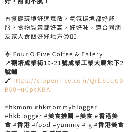
好，甜而不膩！
🍴餐廳環境舒適寬敞，氣氛環境都好舒
服，食物質素都好高，好好味，適合同朋
友家人食飯好好地方😍👍🏻
🌟 Four O Five Coffee & Eatery
📍
觀塘成業街
19-21
號成業工業大廈地下
2
號舖
🔗
https://s.openrice.com/QrbS0qU0
B00~uCpsKBA
#hkmom #hkmommyblogger
#hkblogger #
美食推薦
#
美食
#
香港美
食
#
香港
#food #yummy #ig #
香港美食