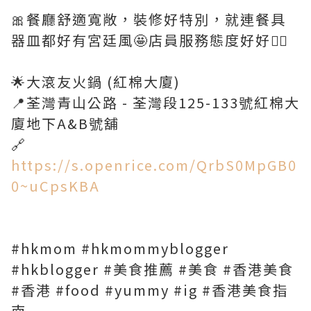
🎀餐廳舒適寬敞，裝修好特別，就連餐具
器皿都好有宮廷風🤩店員服務態度好好👍🏻
🌟大滾友火鍋 (紅棉大廈)
📍荃灣青山公路 - 荃灣段125-133號紅棉大
廈地下A&B號舖
🔗
https://s.openrice.com/QrbS0MpGB0
0~uCpsKBA
#hkmom #hkmommyblogger
#hkblogger #美食推薦 #美食 #香港美食
#香港 #food #yummy #ig #香港美食指
南