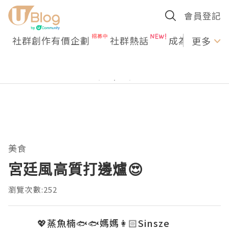
會員登記
社群創作有價企劃
社群熱話
成為U Creato
更多
美食
宮廷風高質打邊爐😍
瀏覽次數:252
💖蒸魚楠🐟🐟媽媽👩🏻Sinsze