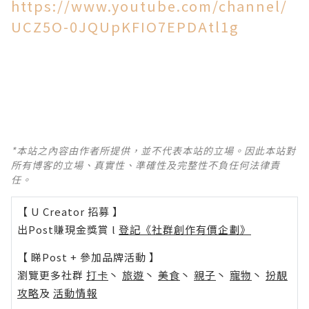
https://www.youtube.com/channel/
UCZ5O-0JQUpKFIO7EPDAtl1g
*本站之內容由作者所提供，並不代表本站的立場。因此本站對
所有博客的立場、真實性、準確性及完整性不負任何法律責
任。
【 U Creator 招募 】
出Post賺現金獎賞 l
登記《社群創作有價企劃》
【 睇Post + 參加品牌活動 】
瀏覽更多社群
打卡
丶
旅遊
丶
美食
丶
親子
丶
寵物
丶
扮靚
攻略
及
活動情報