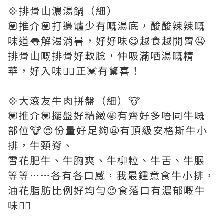
💠排骨山濃湯鍋（細）
💟推介💟打邊爐少有嘅湯底，酸酸辣辣嘅
味道👅解渴消暑，好好味😋越食越開胃🤤
排骨山嘅排骨好軟腍，仲吸滿哂湯嘅精
華，好入味👍🏻正💓有驚喜！
💠大滾友牛肉拼盤（細）🐮
💟推介💟擺盤好精緻🤩有齊好多唔同牛嘅
部位🐮😍份量好足夠😬有頂級安格斯牛小
排，牛頸脊、
雪花肥牛、牛胸爽、牛柳粒、牛舌、牛𦟌
等等……各有各口感，我最鍾意食牛小排，
油花脂肪比例好均勻😍食落口有濃郁嘅牛
味👍🏻