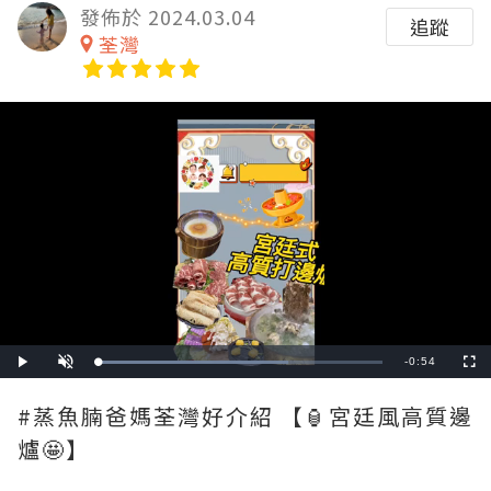
發佈於 2024.03.04
追蹤
荃灣
Remaining
-
0:54
Loaded
:
Play
Unmute
Fullscre
66.67%
Time
#蒸魚腩爸媽荃灣好介紹 【🏮宮廷風高質邊
爐🤩】