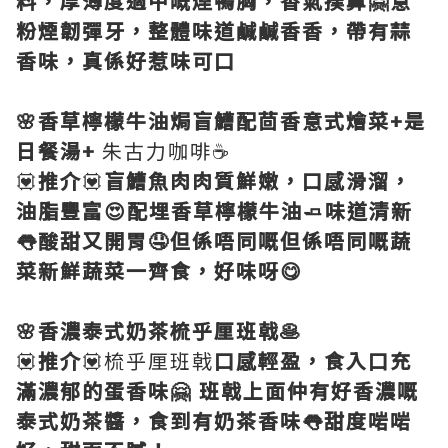
料，厚薄度適中嘅煙鴨胸，香氣撲鼻🤗意
粉煙韌彈牙，整體味道鹹鹹香香，帶有蒜
香味，真係好惹味可口
🌸香草檸檬牛油焗盲鰽配茴香意式燴菜+是
日餐湯+
朱古力咖啡☕️
💟
推介
💟
盲鰽魚肉肉質鮮嫩，口感滑溜，
油脂豐富😍配埋香草檸檬牛油🧈味道清新
👅酸甜又開胃🤤但係唔同嘅但係唔同嘅蔬
菜新鮮蔬菜一齊食，好味呀😋
🌸香濃泰式奶茶梳乎厘班戟🥞
💟
推介
💟梳乎厘班戟
口感輕盈，食入口充
滿濃郁的蛋香味🤗 班戟上面仲有好香濃嘅
泰式奶茶醬，食到有奶茶香味👅甜度啱啱