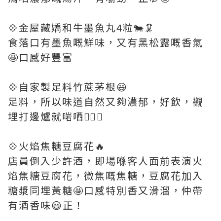
💠金屋藏嬌和牛墨魚丸4粒🐄🦑
食落口有墨魚嘅鮮味，又有黑松露嘅香氣
🤩口感好豐富
💠自家製足料竹蔗茅根😃
足料，所以味道自然又夠濃郁，好飲，襯
埋打邊爐就啱哂👍🏻🥰
💠火焰焦糖豆腐花🔥
店員倒入少許酒，即場喺客人面前表演火
焰焦糖豆腐花，微焦嘅焦糖，豆腐花加入
糖漿同埋黃糖🤩口感特別香又滑溜，仲帶
有酒香味😃正！