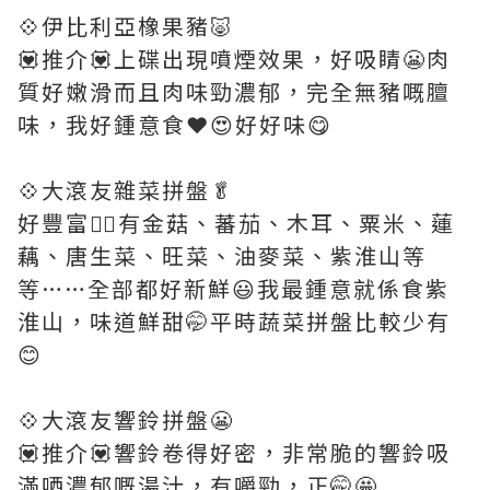
💠伊比利亞橡果豬🐷
💟推介💟上碟出現噴煙效果，好吸睛😬肉
質好嫩滑而且肉味勁濃郁，完全無豬嘅膻
味，我好鍾意食❤️😍好好味😋
💠大滾友雜菜拼盤🥬
好豐富👍🏻有金菇、蕃茄、木耳、粟米、蓮
藕、唐生菜、旺菜、油麥菜、紫淮山等
等……全部都好新鮮😃我最鍾意就係食紫
淮山，味道鮮甜🤭平時蔬菜拼盤比較少有
😊
💠大滾友響鈴拼盤😬
💟推介💟響鈴卷得好密，非常脆的響鈴吸
滿哂濃郁嘅湯汁，有嚼勁，正🤭🤩