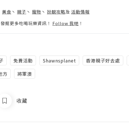
】
丶
美食
丶
親子
丶
寵物
丶
扮靚攻略
及
活動情報
p啦！發掘更多吃喝玩樂資訊！
Follow 我哋
！
子
免費活動
Shawnsplanet
香港親子好去處
地方
將軍澳
收藏