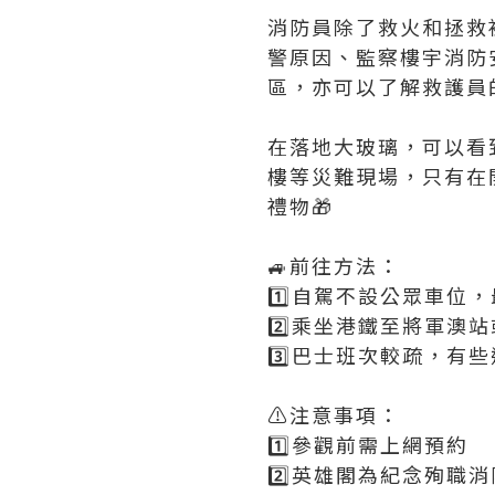
消防員除了救火和拯救
警原因、監察樓宇消防
區，亦可以了解救護員
在落地大玻璃，可以看
樓等災難現場，只有在
禮物🎁
🚙前往方法：
1️⃣自駕不設公眾車
2️⃣乘坐港鐵至將軍
3️⃣巴士班次較疏，有
⚠️注意事項：
1️⃣參觀前需上網預約
2️⃣英雄閣為紀念殉職