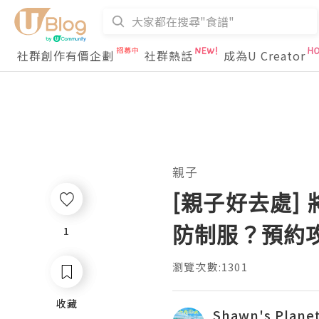
社群創作有價企劃
社群熱話
成為U Creator
親子
[親子好去處]
防制服？預約
1
1
瀏覽次數:1301
收藏
收藏
Shawn's Plane