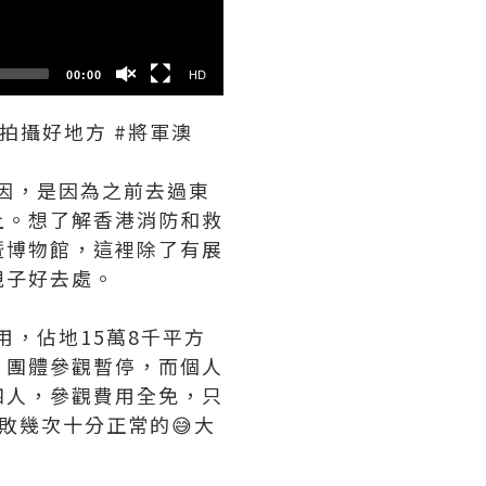
00:00
HD
 #拍攝好地方 #將軍澳
個原因，是因為之前去過東
上。想了解香港消防和救
暨博物館，這裡除了有展
親子好去處。
用，佔地15萬8千平方
，團體參觀暫停，而個人
四人，參觀費用全免，只
敗幾次十分正常的😅大