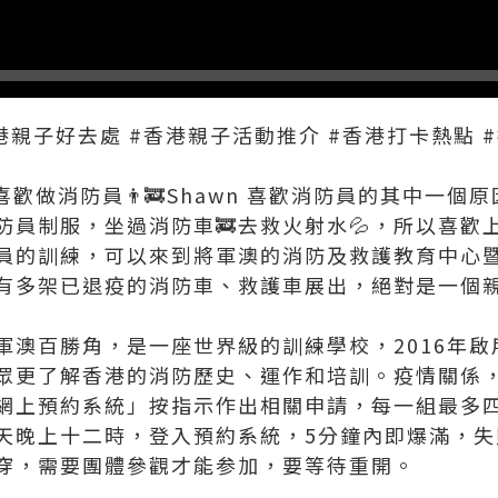
t #香港親子好去處 #香港親子活動推介 #香港打卡熱點
喜歡做消防員👨‍🚒Shawn 喜歡消防員的其中一
防員制服，坐過消防車🚒去救火射水💦，所以喜歡
員的訓練，可以來到將軍澳的消防及救護教育中心
有多架已退疫的消防車、救護車展出，絕對是一個
軍澳百勝角，是一座世界級的訓練學校，2016年啟
眾更了解香港的消防歷史、運作和培訓。疫情關係
網上預約系統」按指示作出相關申請，每一組最多
天晚上十二時，登入預約系統，5分鐘內即爆滿，失
穿，需要團體參觀才能参加，要等待重開。