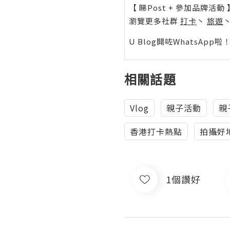
【 睇Post + 參加品牌活動 
瀏覽更多社群
打卡
丶
旅遊
U Blog開咗WhatsAp
相關話題
Vlog
親子活動
親
香港打卡熱點
拍攝好
1個讚好