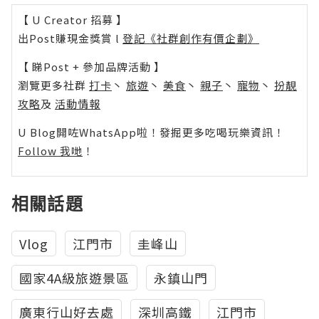
【 U Creator 招募 】
出Post賺現金獎賞 l
登記《社群創作有價企劃》
【 睇Post + 參加品牌活動 】
瀏覽更多社群
打卡
丶
旅遊
丶
美食
丶
親子
丶
寵物
丶
扮靚
攻略
及
活動情報
U Blog開咗WhatsApp啦！發掘更多吃喝玩樂資訊！
Follow 我哋
！
相關話題
Vlog
江門市
圭峰山
國家4A級旅遊景區
永鎮山門
廣東行山好去處
深圳高鐵
江門市