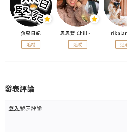
urnal
魚堅日記
思思賢 ChillMyBabe
rikala
追蹤
追蹤
追蹤
發表評論
登入
發表評論