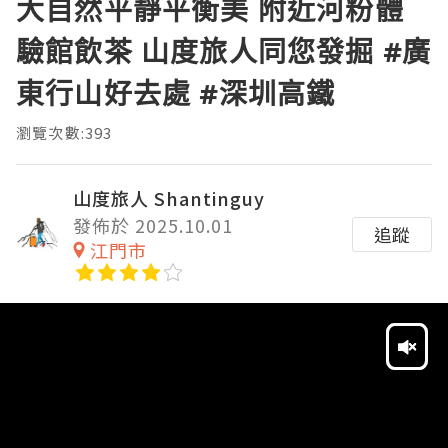
大自然平靜平衡美 附近河粉體
驗館飲茶 山度旅人同您發掘 #廣
東行山好去處 #深圳高鐵
瀏覽次數:393
山度旅人 Shantinguy
發佈於 2025.10.01
追蹤
江門市
Video
Player
HD