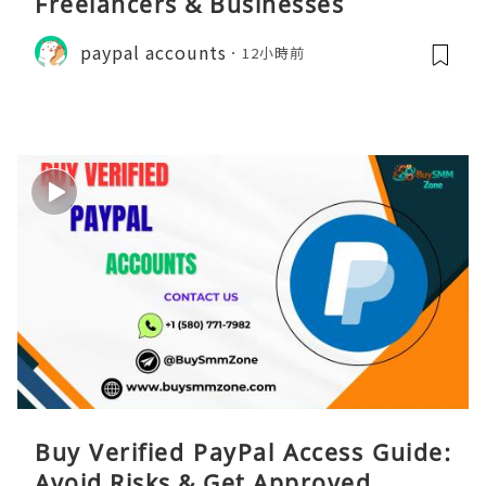
Freelancers & Businesses
paypal accounts
12小時前
Buy Verified PayPal Access Guide:
Avoid Risks & Get Approved