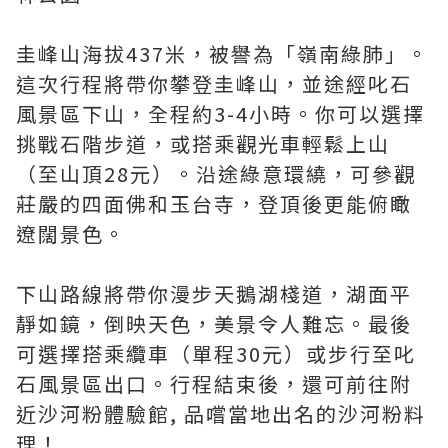
圭峰山海拔437米，被譽為「嶺南綠肺」。
這次行程將帶你攀登圭峰山，並途經叱石
風景區下山，全程約3-4小時。你可以選擇
挑戰石階步道，或搭乘觀光車輕鬆上山
（至山頂28元）。沿途綠意環繞，可參觀
莊嚴的四面佛和玉台寺，登頂後更能俯瞰
遼闊景色。
下山路線將帶你漫步天鵝湖棧道，湖面平
靜如鏡，倒映天色，美景令人難忘。最後
可選擇搭乘纜車（單程30元）或步行至叱
石風景區出口。行程結束後，還可前往附
近沙河粉體驗館, 品嚐當地出名的沙河粉料
理！