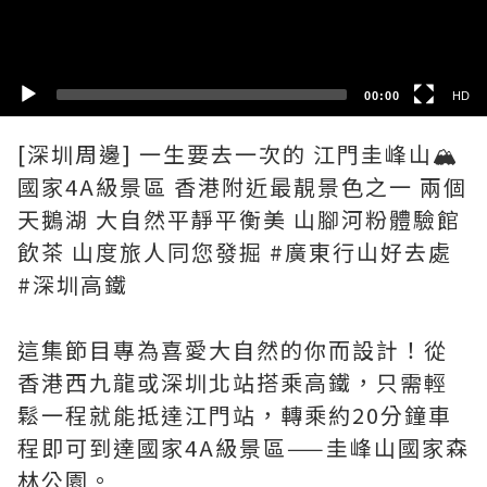
SD
00:00
HD
[深圳周邊] 一生要去一次的 江門圭峰山🏔️
國家4A級景區 香港附近最靚景色之一 兩個
天鵝湖 大自然平靜平衡美 山腳河粉體驗館
飲茶 山度旅人同您發掘 #廣東行山好去處
#深圳高鐵
這集節目專為喜愛大自然的你而設計！從
香港西九龍或深圳北站搭乘高鐵，只需輕
鬆一程就能抵達江門站，轉乘約20分鐘車
程即可到達國家4A級景區——圭峰山國家森
林公園。