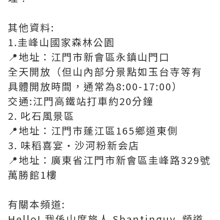
其他資料:
1.圭峰山國家森林公園
📍地址：江門市新會區永鎮山門口
全天開放（但山內部分景點如玉台寺等有
具體開放時間，通常為8:00-17:00）
交通:江門高鐵站打車約20分鐘
2. 叱石風景區
📍地址：江門市蓬江區165鄉道東側
3. 味稻喜宴·沙河粉新会店
📍地址：廣東省江門市新會區圭峰路329號
萬勝館1樓
有關本頻道:
Hello! 我係山度旅人 Shantinguy, 頻道