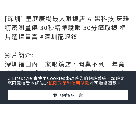
[深圳] 皇庭廣場最大眼鏡店 AI黑科技 豪雅
精密測量儀 30秒精準驗眼 30分鐘取鏡 框
片選擇豐富 #深圳配眼鏡
影片簡介:
深圳福田內一家眼鏡店，開業不到一年竟
成香港人「北上配鏡」的熱門選擇。配鏡
U Lifestyle 會使用Cookies來改善您的網站體驗，請確定
價格背後，究竟是怎樣的顛覆性規則？最
您同意接受本網站之
私隱政策和使用條款
才可繼續瀏覽。
新AI儀器30秒精準掃描，30分鐘取鏡, 方
我已閱讀及同意
便快捷。
影片分段:
00:00 開場白