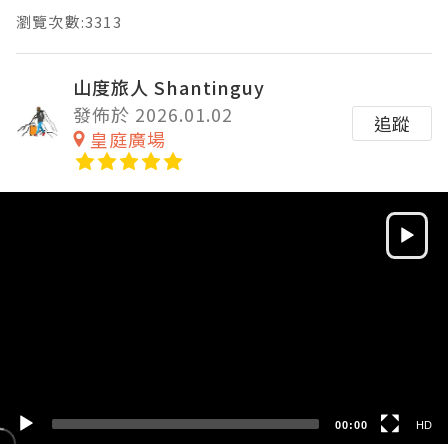
瀏覽次數:3313
山度旅人 Shantinguy
發佈於 2026.01.02
追蹤
皇庭廣場
Video
Player
HD
SD
00:00
HD